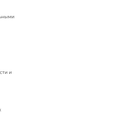
льными
сти и
х