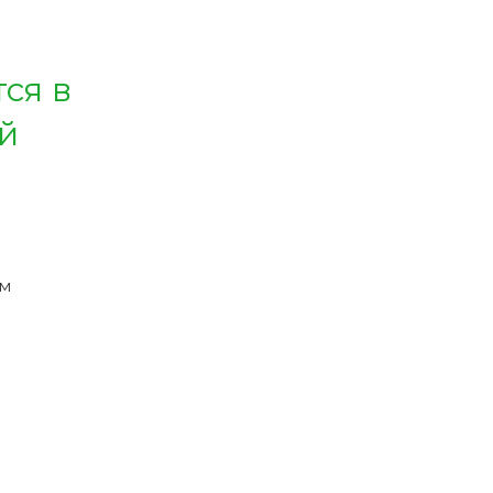
ся в
й
ым