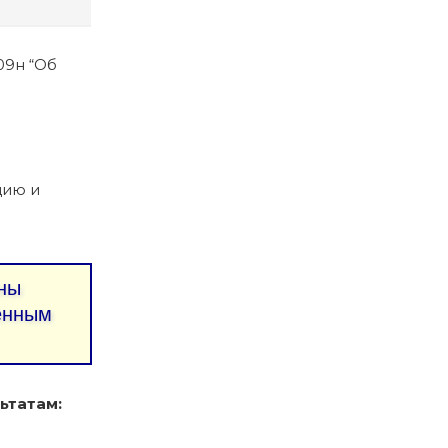
09н “Об
цию и
ны
ленным
ьтатам: