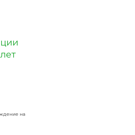
ации
 лет
рждение на