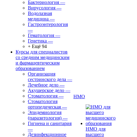
Бактериология
—
Вирусология
—
Водолазная
медицина
—
Гастроэнтерология
—
Гематология
—
Генетика
—
+ Ещё 94
Курсы для специалистов
со средним медицинским
и фармацевтическим
образованием
Организация
сестринского дела
—
Лечебное дело
—
Акушерское дело
—
Стоматология
—
НМО
Стоматология
ортопедическая
—
Эпидемиология
(паразитология)
—
Гигиена и санитария
—
НМО для
Дезинфекционное
высшего