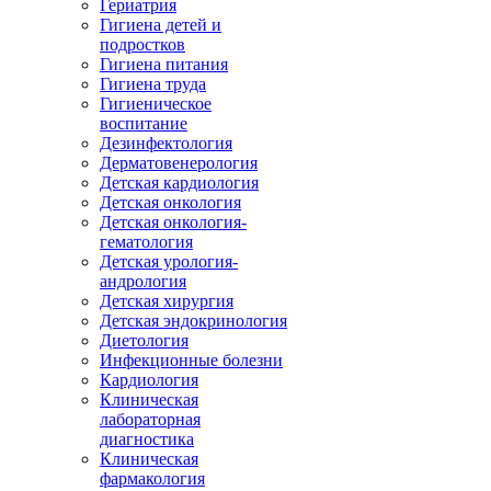
Гериатрия
Гигиена детей и
подростков
Гигиена питания
Гигиена труда
Гигиеническое
воспитание
Дезинфектология
Дерматовенерология
Детская кардиология
Детская онкология
Детская онкология-
гематология
Детская урология-
андрология
Детская хирургия
Детская эндокринология
Диетология
Инфекционные болезни
Кардиология
Клиническая
лабораторная
диагностика
Клиническая
фармакология