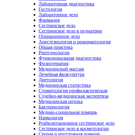
Лабораторная диагностика
Гистология
Лабораторное дело
Фармация
Сестринское дело
Сестринское дело в педиатрии
Операционное дело
Анестезиология и реаниматология
Общая практика
Рентгенология
Функциональная диагностика
Физиотерапия
Медицинский массаж
Лечебная физкультура
Диетология
Медицинская статистика
Стоматология профилактическая
Судебно-медицинская экспертиза
Медицинская оптика
Бактериология
Медико-социальная помощь
Наркология
Реабилитационное сестринское дело
Сестринское дело в косметологии
Скорая и неотложная помощь