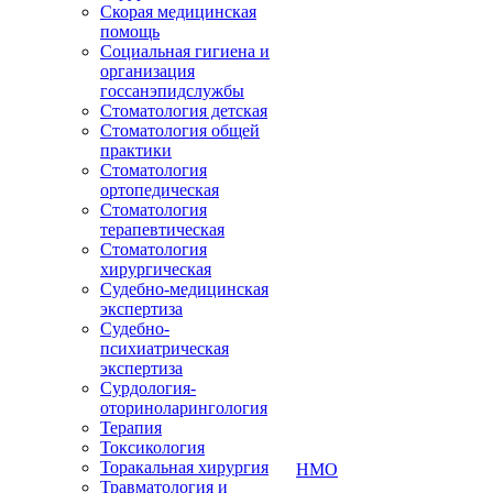
Скорая медицинская
помощь
Социальная гигиена и
организация
госсанэпидслужбы
Стоматология детская
Стоматология общей
практики
Стоматология
ортопедическая
Стоматология
терапевтическая
Стоматология
хирургическая
Судебно-медицинская
экспертиза
Судебно-
психиатрическая
экспертиза
Сурдология-
оториноларингология
Терапия
Токсикология
Торакальная хирургия
НМО
Травматология и