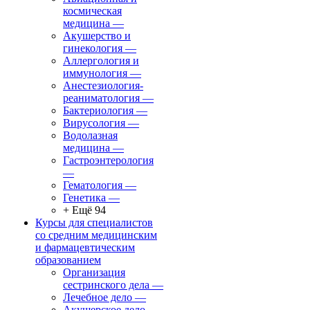
космическая
медицина
—
Акушерство и
гинекология
—
Аллергология и
иммунология
—
Анестезиология-
реаниматология
—
Бактериология
—
Вирусология
—
Водолазная
медицина
—
Гастроэнтерология
—
Гематология
—
Генетика
—
+ Ещё 94
Курсы для специалистов
со средним медицинским
и фармацевтическим
образованием
Организация
сестринского дела
—
Лечебное дело
—
Акушерское дело
—