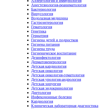
Аллергология и иммунология
Анестезиология-реаниматология
Бактериология
Вирусология
Водолазная медицина
Гастроэнтерология
Гематология
Генетика
Гериатрия
Гигиена детей и подростков
Гигиена питания
Гигиена труда
Гигиеническое воспитание
Дезинфектология
Дерматовенерология
Детская кардиология
Детская онкология
Детская онкология-гематология
Детская урология-андрология
Детская хирургия
Детская эндокринология
Диетология
Инфекционные болезни
Кардиология
Клиническая лабораторная диагностика