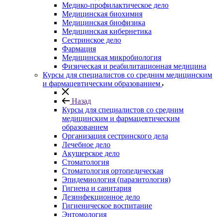
Медико-профилактическое дело
Медицинская биохимия
Медицинская биофизика
Медицинская кибернетика
Сестринское дело
Фармация
Медицинская микробиология
Физическая и реабилитационная медицина
Курсы для специалистов со средним медицинским
и фармацевтическим образованием
Назад
Курсы для специалистов со средним
медицинским и фармацевтическим
образованием
Организация сестринского дела
Лечебное дело
Акушерское дело
Стоматология
Стоматология ортопедическая
Эпидемиология (паразитология)
Гигиена и санитария
Дезинфекционное дело
Гигиеническое воспитание
Энтомология