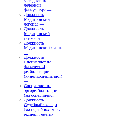
методист по
лечебной
физкультуре
—
Должность
Медицинский
логопед
—
Должность
Медицинский
психолог
—
Должность
Медицинский физик
—
Должность
Специалист по
физической
реабилитации
(кинезиоспециалист)
—
Специалист по
эргореабилитации
(эргоспециалист)
—
Должность
Судебный эксперт
(эксперт-биохимик,
эксперт-генетик,