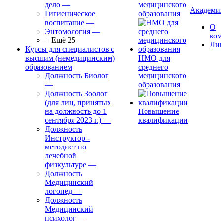
дело
—
медицинского
Академи
Гигиеническое
образования
воспитание
—
О
Энтомология
—
ко
+ Ещё 25
Ли
Курсы для специалистов с
высшим (немедицинским)
НМО для
образованием
среднего
Должность Биолог
медицинского
—
образования
Должность Зоолог
(для лиц, принятых
на должность до 1
Повышение
сентября 2023 г.)
—
квалификации
Должность
Инструктор -
методист по
лечебной
физкультуре
—
Должность
Медицинский
логопед
—
Должность
Медицинский
психолог
—