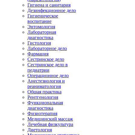
Гигиена и санитария
Дезинфекционное дело
Гигиеническое
воспитание
Энтомология
Лабораторная
диагностика
Гистология
Лабораторное дело
Фармация
Сестринское дело
Сестринское дело в
педиатрии
Операционное дело
Анестезиология и
реаниматология
Общая практика
Рентгенология
Функциональная
диагностика
Физиотерапия
Медицинский массаж
Лечебная физкультура
Диетология