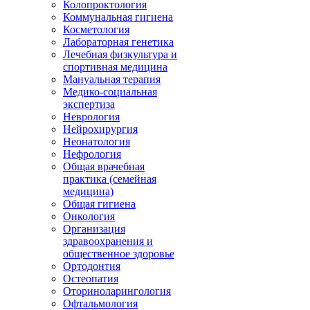
Колопроктология
Коммунальная гигиена
Косметология
Лабораторная генетика
Лечебная физкультура и
спортивная медицина
Мануальная терапия
Медико-социальная
экспертиза
Неврология
Нейрохирургия
Неонатология
Нефрология
Общая врачебная
практика (семейная
медицина)
Общая гигиена
Онкология
Организация
здравоохранения и
общественное здоровье
Ортодонтия
Остеопатия
Оториноларингология
Офтальмология