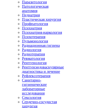
Паразитология
Патологическая
анатомия
Педиатрия
Пластическая хирургия
Профпатология
Психиатрия
Психиатрия-наркология
Психотерапия
Пульмонология
Радиационная гигиена
Радиология
Радиотерапия
Ревматология
Рентгенология
Рентгенэндоваскулярные
диагностика и лечение
Рефлексотерапия
Санитарно-
гигиенические
лабораторные
исследования
Сексология
Сердечно-сосудистая
хирургия