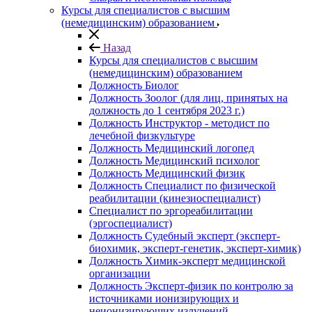
Курсы для специалистов с высшим
(немедицинским) образованием
Назад
Курсы для специалистов с высшим
(немедицинским) образованием
Должность Биолог
Должность Зоолог (для лиц, принятых на
должность до 1 сентября 2023 г.)
Должность Инструктор - методист по
лечебной физкультуре
Должность Медицинский логопед
Должность Медицинский психолог
Должность Медицинский физик
Должность Специалист по физической
реабилитации (кинезиоспециалист)
Специалист по эргореабилитации
(эргоспециалист)
Должность Судебный эксперт (эксперт-
биохимик, эксперт-генетик, эксперт-химик)
Должность Химик-эксперт медицинской
организации
Должность Эксперт-физик по контролю за
источниками ионизирующих и
неионизирующих излучений