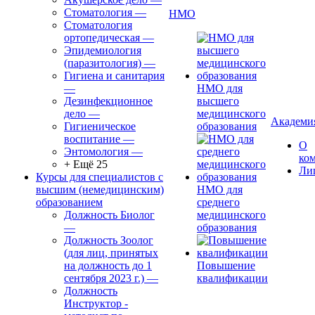
Стоматология
—
НМО
Стоматология
ортопедическая
—
Эпидемиология
(паразитология)
—
Гигиена и санитария
—
НМО для
Дезинфекционное
высшего
дело
—
медицинского
Академи
Гигиеническое
образования
воспитание
—
О
Энтомология
—
ко
+ Ещё 25
Ли
Курсы для специалистов с
высшим (немедицинским)
НМО для
образованием
среднего
Должность Биолог
медицинского
—
образования
Должность Зоолог
(для лиц, принятых
на должность до 1
Повышение
сентября 2023 г.)
—
квалификации
Должность
Инструктор -