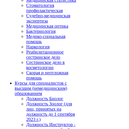
Медицинская статистика
Стоматология
профилактическая
Судебно-медицинская
экспертиза
Медицинская оптика
Бактериология
Медико-социальная
помощь
Наркология
Реабилитационное
сестринское дело
Сестринское дело в
косметологии
Скорая и неотложная
помощь
Курсы для специалистов с
высшим (немедицинским)
образованием
Должность Биолог
Должность Зоолог (для
лиц, принятых на
должность до 1 сентября
2023 г.)
Должность Инструктор -