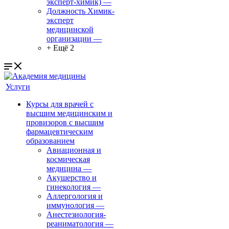
эксперт-химик)
—
Должность Химик-
эксперт
медицинской
организации
—
+ Ещё 2
Услуги
Курсы для врачей с
высшим медицинским и
провизоров с высшим
фармацевтическим
образованием
Авиационная и
космическая
медицина
—
Акушерство и
гинекология
—
Аллергология и
иммунология
—
Анестезиология-
реаниматология
—