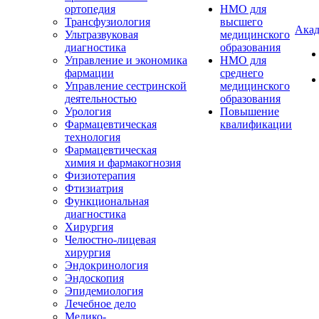
ортопедия
НМО для
Трансфузиология
высшего
Акад
Ультразвуковая
медицинского
диагностика
образования
Управление и экономика
НМО для
фармации
среднего
Управление сестринской
медицинского
деятельностью
образования
Урология
Повышение
Фармацевтическая
квалификации
технология
Фармацевтическая
химия и фармакогнозия
Физиотерапия
Фтизиатрия
Функциональная
диагностика
Хирургия
Челюстно-лицевая
хирургия
Эндокринология
Эндоскопия
Эпидемиология
Лечебное дело
Медико-