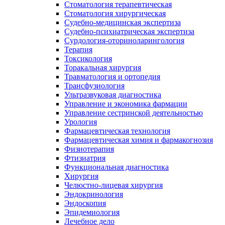
Стоматология терапевтическая
Стоматология хирургическая
Судебно-медицинская экспертиза
Судебно-психиатрическая экспертиза
Сурдология-оториноларингология
Терапия
Токсикология
Торакальная хирургия
Травматология и ортопедия
Трансфузиология
Ультразвуковая диагностика
Управление и экономика фармации
Управление сестринской деятельностью
Урология
Фармацевтическая технология
Фармацевтическая химия и фармакогнозия
Физиотерапия
Фтизиатрия
Функциональная диагностика
Хирургия
Челюстно-лицевая хирургия
Эндокринология
Эндоскопия
Эпидемиология
Лечебное дело