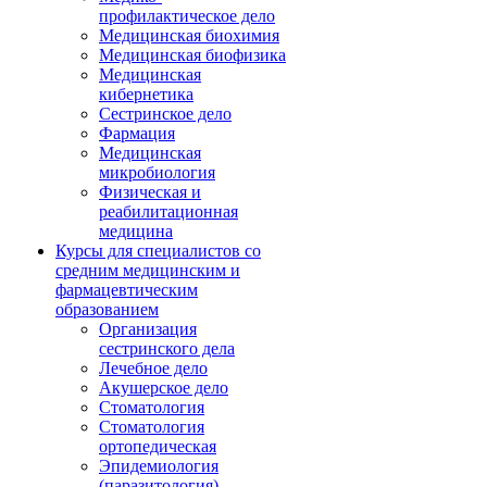
профилактическое дело
Медицинская биохимия
Медицинская биофизика
Медицинская
кибернетика
Сестринское дело
Фармация
Медицинская
микробиология
Физическая и
реабилитационная
медицина
Курсы для специалистов со
средним медицинским и
фармацевтическим
образованием
Организация
сестринского дела
Лечебное дело
Акушерское дело
Стоматология
Стоматология
ортопедическая
Эпидемиология
(паразитология)