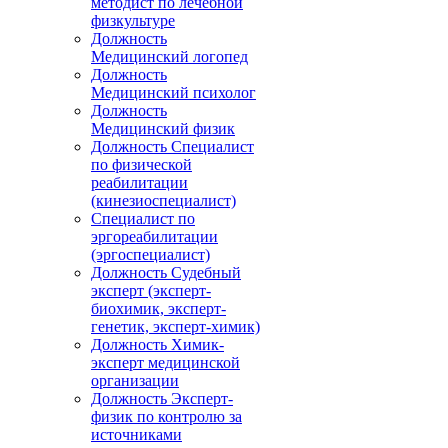
методист по лечебной
физкультуре
Должность
Медицинский логопед
Должность
Медицинский психолог
Должность
Медицинский физик
Должность Специалист
по физической
реабилитации
(кинезиоспециалист)
Специалист по
эргореабилитации
(эргоспециалист)
Должность Судебный
эксперт (эксперт-
биохимик, эксперт-
генетик, эксперт-химик)
Должность Химик-
эксперт медицинской
организации
Должность Эксперт-
физик по контролю за
источниками