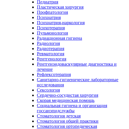
Педиатрия
Пластическая хирургия
Профпатология
Психиатрия
Психиатрия-наркология
Психотерапия
Пульмонология
Радиационная гигиена
Радиология
Радиотерапия
Ревматология
Рентгенология
Рентгенэндоваскулярные диагностика и
лечение
Рефлексотерапия
Санитарно-гигиенические лабораторные
исследования
Сексология
Сердечно-сосудистая хирургия
Скорая медицинская помощь
Социальная гигиена и организация
госсанэпидслужбы
Стоматология детская
Стоматология общей практики
Стоматология ортопедическая