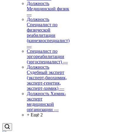
Должность
Медицинский физик
—
Должность
Специалист по
физической
реабилитации
(кинезиоспециалист)
—
Специалист по
эргореабилитации
(эргоспециалист)
—
Должность
Судебный эксперт
(эксперт-биохимик,
эксперт-генетик,
эксперт-химик)
—
Должность Химик-
эксперт
медицинской
организации
—
+ Ещё 2