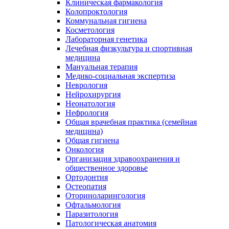
Клиническая фармакология
Колопроктология
Коммунальная гигиена
Косметология
Лабораторная генетика
Лечебная физкультура и спортивная
медицина
Мануальная терапия
Медико-социальная экспертиза
Неврология
Нейрохирургия
Неонатология
Нефрология
Общая врачебная практика (семейная
медицина)
Общая гигиена
Онкология
Организация здравоохранения и
общественное здоровье
Ортодонтия
Остеопатия
Оториноларингология
Офтальмология
Паразитология
Патологическая анатомия