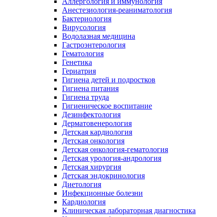
Аллергология и иммунология
Анестезиология-реаниматология
Бактериология
Вирусология
Водолазная медицина
Гастроэнтерология
Гематология
Генетика
Гериатрия
Гигиена детей и подростков
Гигиена питания
Гигиена труда
Гигиеническое воспитание
Дезинфектология
Дерматовенерология
Детская кардиология
Детская онкология
Детская онкология-гематология
Детская урология-андрология
Детская хирургия
Детская эндокринология
Диетология
Инфекционные болезни
Кардиология
Клиническая лабораторная диагностика