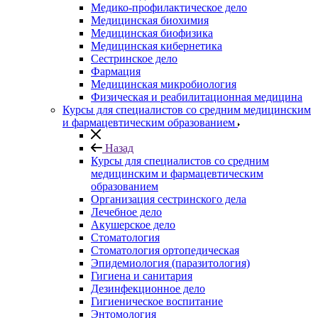
Медико-профилактическое дело
Медицинская биохимия
Медицинская биофизика
Медицинская кибернетика
Сестринское дело
Фармация
Медицинская микробиология
Физическая и реабилитационная медицина
Курсы для специалистов со средним медицинским
и фармацевтическим образованием
Назад
Курсы для специалистов со средним
медицинским и фармацевтическим
образованием
Организация сестринского дела
Лечебное дело
Акушерское дело
Стоматология
Стоматология ортопедическая
Эпидемиология (паразитология)
Гигиена и санитария
Дезинфекционное дело
Гигиеническое воспитание
Энтомология