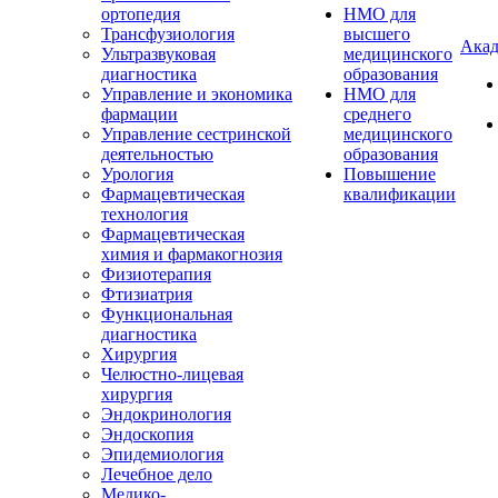
ортопедия
НМО для
Трансфузиология
высшего
Акад
Ультразвуковая
медицинского
диагностика
образования
Управление и экономика
НМО для
фармации
среднего
Управление сестринской
медицинского
деятельностью
образования
Урология
Повышение
Фармацевтическая
квалификации
технология
Фармацевтическая
химия и фармакогнозия
Физиотерапия
Фтизиатрия
Функциональная
диагностика
Хирургия
Челюстно-лицевая
хирургия
Эндокринология
Эндоскопия
Эпидемиология
Лечебное дело
Медико-