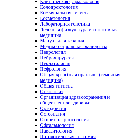
Клиническая фармакология
Колопроктология
Коммунальная гигиена
Косметология
Лабораторная генетика
Лечебная физкультура и спортивная
медицина
Мануальная терапия
Медико-социальная экспертиза
Неврология
Нейрохирургия
Неонатология
Нефрология
Общая врачебная практика (семейная
медицина)
Общая гигиена
Онкология
Организация здравоохранения и
общественное здоровье
Ортодонтия
Остеопатия
Оториноларингология
Офтальмология
Паразитология
Патологическая анатомия