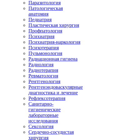
Паразитология
Патологическая
анатомия
Педиатрия
Пластическая хирургия
Профпатология
Психиатрия
Психиатрия-наркология
Психотерапия
Пульмонология
Радиационная гигиена
Радиология
Радиотерапия
Ревматология
Рентгенология
Рентгенэндоваскулярные
диагностика и лечение
Рефлексотерапия
Санитарно-
гигиенические
лабораторные
исследования
Сексология
Сердечно-сосудистая
хирургия