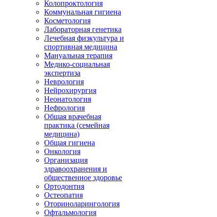
Колопроктология
Коммунальная гигиена
Косметология
Лабораторная генетика
Лечебная физкультура и
спортивная медицина
Мануальная терапия
Медико-социальная
экспертиза
Неврология
Нейрохирургия
Неонатология
Нефрология
Общая врачебная
практика (семейная
медицина)
Общая гигиена
Онкология
Организация
здравоохранения и
общественное здоровье
Ортодонтия
Остеопатия
Оториноларингология
Офтальмология