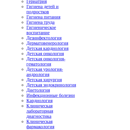
Гериатрия
Гигиена детей и
подростков
Гигиена питания
Гигиена труда
Гигиеническое
воспитание
Дезинфектология
Дерматовенерология
Детская кардиология
Детская онкология
Детская онкология-
гематология
Детская урология-
андрология
Детская хирургия
Детская эндокринология
Диетология
Инфекционные болезни
Кардиология
Клиническая
лабораторная
диагностика
Клиническая
фармакология