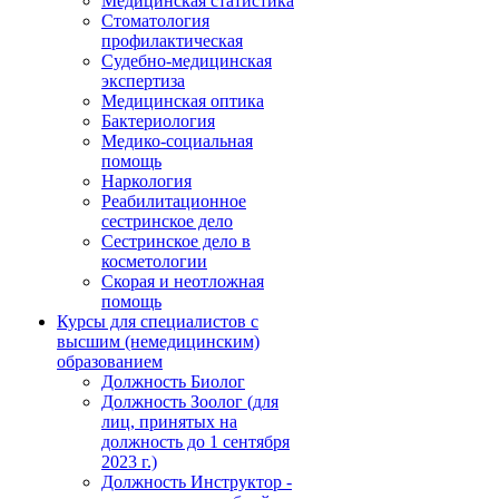
Медицинская статистика
Стоматология
профилактическая
Судебно-медицинская
экспертиза
Медицинская оптика
Бактериология
Медико-социальная
помощь
Наркология
Реабилитационное
сестринское дело
Сестринское дело в
косметологии
Скорая и неотложная
помощь
Курсы для специалистов с
высшим (немедицинским)
образованием
Должность Биолог
Должность Зоолог (для
лиц, принятых на
должность до 1 сентября
2023 г.)
Должность Инструктор -