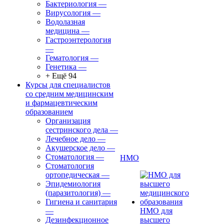
Бактериология
—
Вирусология
—
Водолазная
медицина
—
Гастроэнтерология
—
Гематология
—
Генетика
—
+ Ещё 94
Курсы для специалистов
со средним медицинским
и фармацевтическим
образованием
Организация
сестринского дела
—
Лечебное дело
—
Акушерское дело
—
Стоматология
—
НМО
Стоматология
ортопедическая
—
Эпидемиология
(паразитология)
—
Гигиена и санитария
—
НМО для
Дезинфекционное
высшего