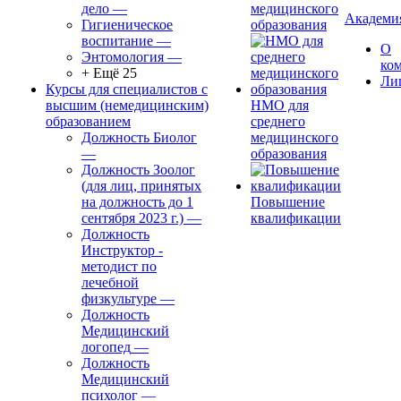
дело
—
медицинского
Академи
Гигиеническое
образования
воспитание
—
О
Энтомология
—
ко
+ Ещё 25
Ли
Курсы для специалистов с
высшим (немедицинским)
НМО для
образованием
среднего
Должность Биолог
медицинского
—
образования
Должность Зоолог
(для лиц, принятых
на должность до 1
Повышение
сентября 2023 г.)
—
квалификации
Должность
Инструктор -
методист по
лечебной
физкультуре
—
Должность
Медицинский
логопед
—
Должность
Медицинский
психолог
—