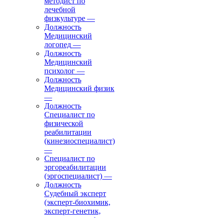
методист по
лечебной
физкультуре
—
Должность
Медицинский
логопед
—
Должность
Медицинский
психолог
—
Должность
Медицинский физик
—
Должность
Специалист по
физической
реабилитации
(кинезиоспециалист)
—
Специалист по
эргореабилитации
(эргоспециалист)
—
Должность
Судебный эксперт
(эксперт-биохимик,
эксперт-генетик,