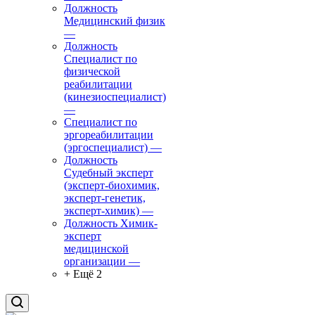
Должность
Медицинский физик
—
Должность
Специалист по
физической
реабилитации
(кинезиоспециалист)
—
Специалист по
эргореабилитации
(эргоспециалист)
—
Должность
Судебный эксперт
(эксперт-биохимик,
эксперт-генетик,
эксперт-химик)
—
Должность Химик-
эксперт
медицинской
организации
—
+ Ещё 2