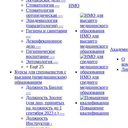
Стоматология
—
НМО
Стоматология
ортопедическая
—
Эпидемиология
(паразитология)
—
Гигиена и санитария
—
НМО для
Дезинфекционное
высшего
дело
—
медицинского
Академи
Гигиеническое
образования
воспитание
—
О
Энтомология
—
ко
+ Ещё 25
Ли
Курсы для специалистов с
высшим (немедицинским)
НМО для
образованием
среднего
Должность Биолог
медицинского
—
образования
Должность Зоолог
(для лиц, принятых
на должность до 1
Повышение
сентября 2023 г.)
—
квалификации
Должность
Инструктор -