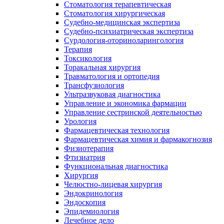
Стоматология терапевтическая
Стоматология хирургическая
Судебно-медицинская экспертиза
Судебно-психиатрическая экспертиза
Сурдология-оториноларингология
Терапия
Токсикология
Торакальная хирургия
Травматология и ортопедия
Трансфузиология
Ультразвуковая диагностика
Управление и экономика фармации
Управление сестринской деятельностью
Урология
Фармацевтическая технология
Фармацевтическая химия и фармакогнозия
Физиотерапия
Фтизиатрия
Функциональная диагностика
Хирургия
Челюстно-лицевая хирургия
Эндокринология
Эндоскопия
Эпидемиология
Лечебное дело