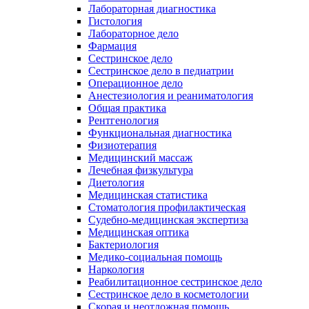
Лабораторная диагностика
Гистология
Лабораторное дело
Фармация
Сестринское дело
Сестринское дело в педиатрии
Операционное дело
Анестезиология и реаниматология
Общая практика
Рентгенология
Функциональная диагностика
Физиотерапия
Медицинский массаж
Лечебная физкультура
Диетология
Медицинская статистика
Стоматология профилактическая
Судебно-медицинская экспертиза
Медицинская оптика
Бактериология
Медико-социальная помощь
Наркология
Реабилитационное сестринское дело
Сестринское дело в косметологии
Скорая и неотложная помощь