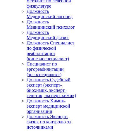
методист по лечебной
физкультуре
Должность
Медицинский логопед
Должность
Медицинский психолог
Должность
Медицинский физик
Должность Специалист
по физической
реабилитации
(кинезиоспециалист)
Специалист по
эргореабилитации
(эргоспециалист)
Должность Судебный
эксперт (эксперт-
биохимик, эксперт-
генетик, эксперт-химик)
Должность Химик-
эксперт медицинской
организации
Должность Эксперт-
физик по контролю за
источниками