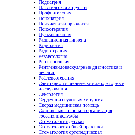
Педиатрия
Пластическая хирургия
Профпатология
Психиатрия
Психиатрия-наркология
Психотерапия
Пульмонология
Радиационная гигиена
Радиология
Радиотерапия
Ревматология
Рентгенология
Рентгенэндоваскулярные диагностика и
лечение
Рефлексотерапия
Санитарно-гигиенические лабораторные
исследования
Сексология
Сердечно-сосудистая хирургия
Скорая медицинская помощь
Социальная гигиена и организация
госсанэпидслужбы
Стоматология детская
Стоматология общей практики
Стоматология ортопедическая