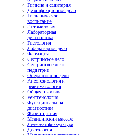
Гигиена и санитария
Дезинфекционное дело
Гигиеническое
воспитание
Энтомология
Лабораторная
диагностика
Гистология
Лабораторное дело
Фармация
Сестринское дело
Сестринское дело в
педиатрии
Операционное дело
Анестезиология и
реаниматология
Общая практика
Рентгенология
Функциональная
диагностика
Физиотерапия
Медицинский массаж
Лечебная физкультура
Диетология