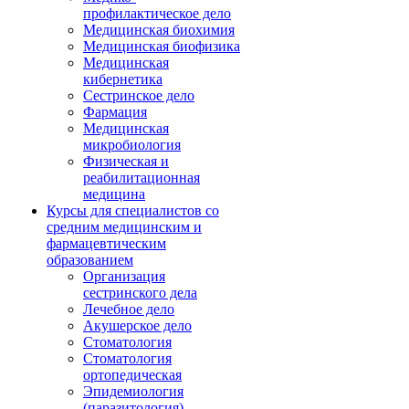
профилактическое дело
Медицинская биохимия
Медицинская биофизика
Медицинская
кибернетика
Сестринское дело
Фармация
Медицинская
микробиология
Физическая и
реабилитационная
медицина
Курсы для специалистов со
средним медицинским и
фармацевтическим
образованием
Организация
сестринского дела
Лечебное дело
Акушерское дело
Стоматология
Стоматология
ортопедическая
Эпидемиология
(паразитология)