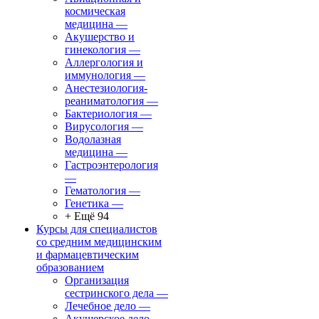
космическая
медицина
—
Акушерство и
гинекология
—
Аллергология и
иммунология
—
Анестезиология-
реаниматология
—
Бактериология
—
Вирусология
—
Водолазная
медицина
—
Гастроэнтерология
—
Гематология
—
Генетика
—
+ Ещё 94
Курсы для специалистов
со средним медицинским
и фармацевтическим
образованием
Организация
сестринского дела
—
Лечебное дело
—
Акушерское дело
—