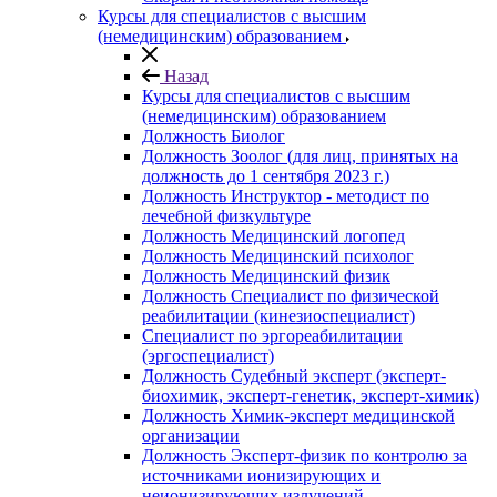
Курсы для специалистов с высшим
(немедицинским) образованием
Назад
Курсы для специалистов с высшим
(немедицинским) образованием
Должность Биолог
Должность Зоолог (для лиц, принятых на
должность до 1 сентября 2023 г.)
Должность Инструктор - методист по
лечебной физкультуре
Должность Медицинский логопед
Должность Медицинский психолог
Должность Медицинский физик
Должность Специалист по физической
реабилитации (кинезиоспециалист)
Специалист по эргореабилитации
(эргоспециалист)
Должность Судебный эксперт (эксперт-
биохимик, эксперт-генетик, эксперт-химик)
Должность Химик-эксперт медицинской
организации
Должность Эксперт-физик по контролю за
источниками ионизирующих и
неионизирующих излучений