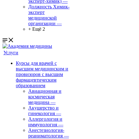
эксперт-химик)
—
Должность Химик-
эксперт
медицинской
организации
—
+ Ещё 2
Услуги
Курсы для врачей с
высшим медицинским и
провизоров с высшим
фармацевтическим
образованием
Авиационная и
космическая
медицина
—
Акушерство и
гинекология
—
Аллергология и
иммунология
—
Анестезиология-
реаниматология
—