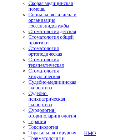
Скорая медицинская
помощь
Социальная гигиена и
организация
госсанэпидслужбы
Стоматология детская
Стоматология общей
практики
Стоматология
ортопедическая
Стоматология
терапевтическая
Стоматология
хирургическая
Судебно-медицинская
экспертиза
Судебно-
психиатрическая
экспертиза
Сурдология-
оториноларингология
Терапия
Токсикология
Торакальная хирургия
НМО
Травматология и