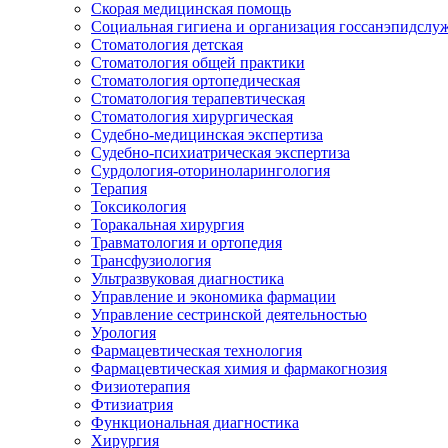
Скорая медицинская помощь
Социальная гигиена и организация госсанэпидслу
Стоматология детская
Стоматология общей практики
Стоматология ортопедическая
Стоматология терапевтическая
Стоматология хирургическая
Судебно-медицинская экспертиза
Судебно-психиатрическая экспертиза
Сурдология-оториноларингология
Терапия
Токсикология
Торакальная хирургия
Травматология и ортопедия
Трансфузиология
Ультразвуковая диагностика
Управление и экономика фармации
Управление сестринской деятельностью
Урология
Фармацевтическая технология
Фармацевтическая химия и фармакогнозия
Физиотерапия
Фтизиатрия
Функциональная диагностика
Хирургия