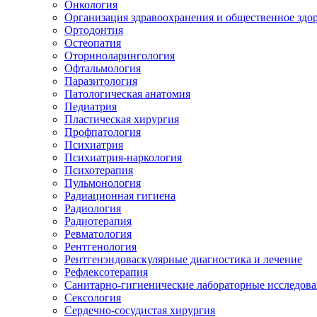
Онкология
Организация здравоохранения и общественное здо
Ортодонтия
Остеопатия
Оториноларингология
Офтальмология
Паразитология
Патологическая анатомия
Педиатрия
Пластическая хирургия
Профпатология
Психиатрия
Психиатрия-наркология
Психотерапия
Пульмонология
Радиационная гигиена
Радиология
Радиотерапия
Ревматология
Рентгенология
Рентгенэндоваскулярные диагностика и лечение
Рефлексотерапия
Санитарно-гигиенические лабораторные исследов
Сексология
Сердечно-сосудистая хирургия