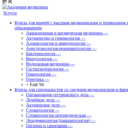
Услуги
Курсы для врачей с высшим медицинским и провизоров
образованием
Авиационная и космическая медицина
—
Акушерство и гинекология
—
Аллергология и иммунология
—
Анестезиология-реаниматология
—
Бактериология
—
Вирусология
—
Водолазная медицина
—
Гастроэнтерология
—
Гематология
—
Генетика
—
+ Ещё 94
Курсы для специалистов со средним медицинским и фар
Организация сестринского дела
—
Лечебное дело
—
Акушерское дело
—
Стоматология
—
Стоматология ортопедическая
—
Эпидемиология (паразитология)
—
Гигиена и санитария
—