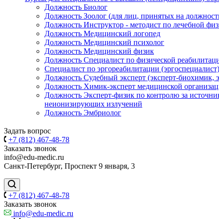
Должность Биолог
Должность Зоолог (для лиц, принятых на должность 
Должность Инструктор - методист по лечебной физ
Должность Медицинский логопед
Должность Медицинский психолог
Должность Медицинский физик
Должность Специалист по физической реабилитаци
Специалист по эргореабилитации (эргоспециалист
Должность Судебный эксперт (эксперт-биохимик, э
Должность Химик-эксперт медицинской организа
Должность Эксперт-физик по контролю за источн
неионизирующих излучений
Должность Эмбриолог
Задать вопрос
+7 (812) 467-48-78
Заказать звонок
info@edu-medic.ru
Санкт-Петербург, Проспект 9 января, 3
+7 (812) 467-48-78
Заказать звонок
info@edu-medic.ru