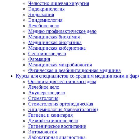
Челюстно-лицевая хирургия
Эндокринология
Эндоскопия
Эпидемиология
Лечебное дело
Медико-профилактическое дело
Медицинская биохимия
Медицинская биофизика
Медицинская кибернетика
Сестринское дело
Фармация
Медицинская микробиология
Физическая и реабилитационная медицина
Курсы для специалистов со средним медицинским и фар
Организация сестринского дела
Лечебное дело
Акушерское дело
Стоматология
Стоматология ортопедическая
Эпидемиология (паразитология)
Гигиена и санитария
Дезинфекционное дело
Гигиеническое воспитание
Энтомология
Лабораторная диагностика