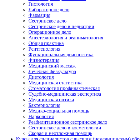
Гистология
Лабораторное дело
Фармация
Сестринское дело
Сестринское дело в педиатрии
Операционное дело
Анестезиология и реаниматология
Общая практика
Рентгенология
Функциональная диагностика
Физиотерапия
Медицинский массаж
Лечебная физкультура
Диетология
Медицинская статистика
Стоматология профилактическая
Судебно-медицинская экспертиза
Медицинская оптика
Бактериология
Медико-социальная помощь
Наркология
Реабилитационное сестринское дело
Сестринское дело в косметологии
Скорая и неотложная помощь
Курсы для специалистов с высшим (немедицинским) обр