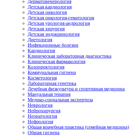
Дерматовенерология
Детская кардиология
Детская онкология
Детская онкология-гематология
Детская урология-андрология
Детская хирургия
Детская эндокринология
Диетология
Инфекционные болезни
Кардиология
Клиническая лабораторная диагностика
Клиническая фармакология
Колопроктология
Коммунальная гигиена
Косметология
Лабораторная генетика
Лечебная физкультура и спортивная медицина
Мануальная терапия
Медико-социальная экспертиза
Неврология
Нейрохирургия
Неонатология
Нефрология
Общая врачебная практика (семейная медицина)
Общая гигиена