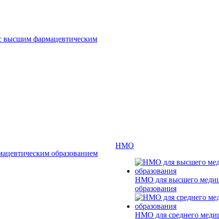
 с высшим фармацевтическим
НМО
мацевтическим образованием
НМО для высшего меди
образования
НМО для среднего меди