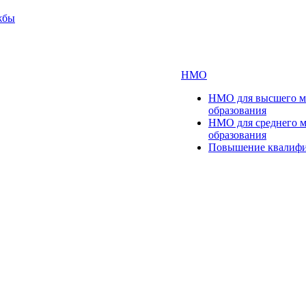
жбы
НМО
НМО для высшего м
образования
НМО для среднего 
образования
Повышение квалиф