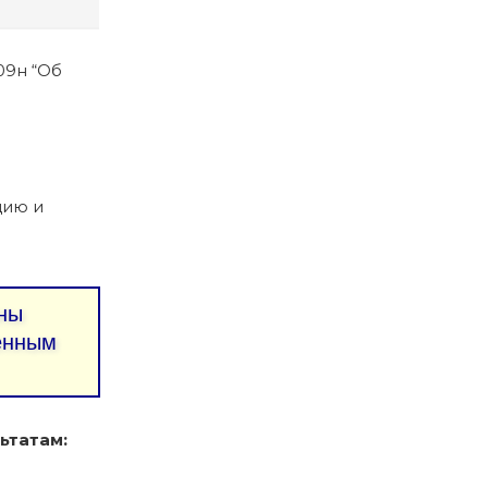
09н “Об
цию и
ны
ленным
ьтатам: