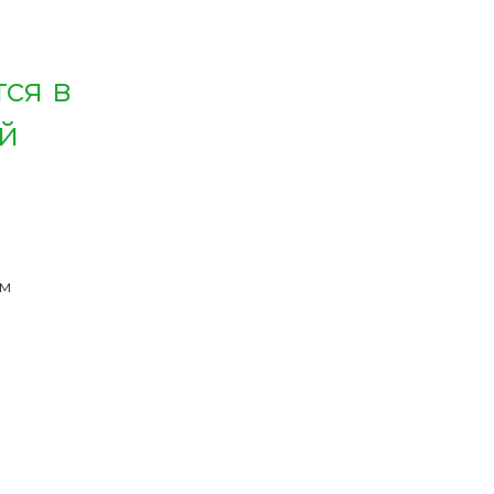
ся в
й
ым