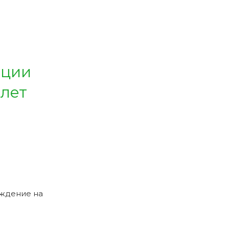
ации
 лет
рждение на