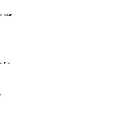
льными
сти и
х