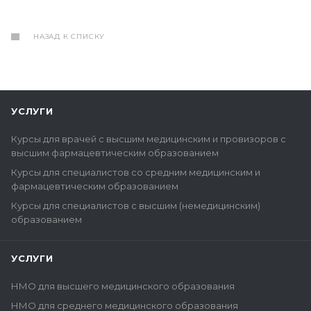
НАЗАД К СПИСКУ
УСЛУГИ
Курсы для врачей с высшим медицинским и провизоров с
высшим фармацевтическим образованием
Курсы для специалистов со средним медицинским и
фармацевтическим образованием
Курсы для специалистов с высшим (немедицинским)
образованием
УСЛУГИ
НМО для высшего медицинского образования
НМО для среднего медицинского образования