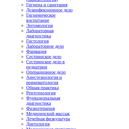
Гигиена и санитария
Дезинфекционное дело
Гигиеническое
воспитание
Энтомология
Лабораторная
диагностика
Гистология
Лабораторное дело
Фармация
Сестринское дело
Сестринское дело в
педиатрии
Операционное дело
Анестезиология и
реаниматология
Общая практика
Рентгенология
Функциональная
диагностика
Физиотерапия
Медицинский массаж
Лечебная физкультура
Диетология