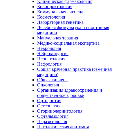
Клиническая фармакология
Колопроктология
Коммунальная гигиена
Косметология
Лабораторная генетика
Лечебная физкультура и спортивная
медицина
Мануальная терапия
Медико-социальная экспертиза
Неврология
Нейрохирургия
Неонатология
Нефрология
Общая врачебная практика (семейная
медицина)
Общая гигиена
Онкология
Организация здравоохранения и
общественное здоровье
Ортодонтия
Остеопатия
Оториноларингология
Офтальмология
Паразитология
Патологическая анатомия