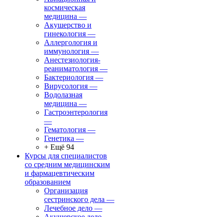
космическая
медицина
—
Акушерство и
гинекология
—
Аллергология и
иммунология
—
Анестезиология-
реаниматология
—
Бактериология
—
Вирусология
—
Водолазная
медицина
—
Гастроэнтерология
—
Гематология
—
Генетика
—
+ Ещё 94
Курсы для специалистов
со средним медицинским
и фармацевтическим
образованием
Организация
сестринского дела
—
Лечебное дело
—
Акушерское дело
—