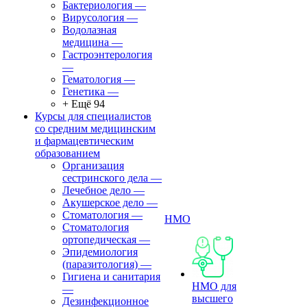
Бактериология
—
Вирусология
—
Водолазная
медицина
—
Гастроэнтерология
—
Гематология
—
Генетика
—
+ Ещё 94
Курсы для специалистов
со средним медицинским
и фармацевтическим
образованием
Организация
сестринского дела
—
Лечебное дело
—
Акушерское дело
—
Стоматология
—
НМО
Стоматология
ортопедическая
—
Эпидемиология
(паразитология)
—
Гигиена и санитария
НМО для
—
высшего
Дезинфекционное