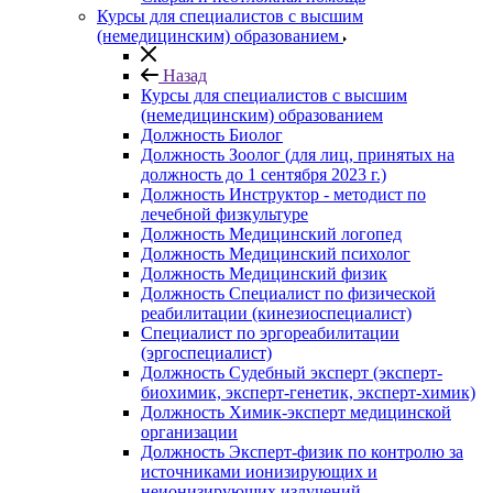
Курсы для специалистов с высшим
(немедицинским) образованием
Назад
Курсы для специалистов с высшим
(немедицинским) образованием
Должность Биолог
Должность Зоолог (для лиц, принятых на
должность до 1 сентября 2023 г.)
Должность Инструктор - методист по
лечебной физкультуре
Должность Медицинский логопед
Должность Медицинский психолог
Должность Медицинский физик
Должность Специалист по физической
реабилитации (кинезиоспециалист)
Специалист по эргореабилитации
(эргоспециалист)
Должность Судебный эксперт (эксперт-
биохимик, эксперт-генетик, эксперт-химик)
Должность Химик-эксперт медицинской
организации
Должность Эксперт-физик по контролю за
источниками ионизирующих и
неионизирующих излучений