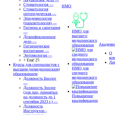
Стоматология
—
НМО
Стоматология
ортопедическая
—
Эпидемиология
(паразитология)
—
Гигиена и санитария
НМО для
—
высшего
Дезинфекционное
медицинского
дело
—
Академи
образования
Гигиеническое
воспитание
—
О
Энтомология
—
ко
+ Ещё 25
Ли
Курсы для специалистов с
НМО для
высшим (немедицинским)
среднего
образованием
медицинского
Должность Биолог
образования
—
Должность Зоолог
(для лиц, принятых
Повышение
на должность до 1
квалификации
сентября 2023 г.)
—
Должность
Инструктор -