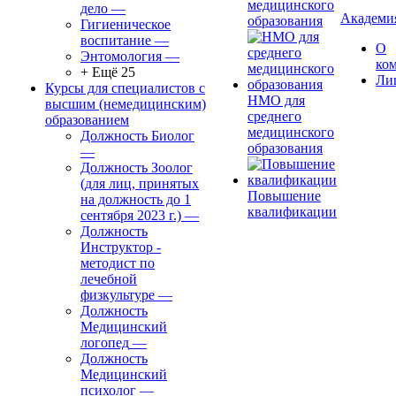
медицинского
дело
—
Академи
образования
Гигиеническое
воспитание
—
О
Энтомология
—
ко
+ Ещё 25
Ли
Курсы для специалистов с
НМО для
высшим (немедицинским)
среднего
образованием
медицинского
Должность Биолог
образования
—
Должность Зоолог
(для лиц, принятых
Повышение
на должность до 1
квалификации
сентября 2023 г.)
—
Должность
Инструктор -
методист по
лечебной
физкультуре
—
Должность
Медицинский
логопед
—
Должность
Медицинский
психолог
—