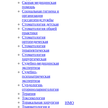
Скорая медицинская
помощь
Социальная гигиена и
организация
госсанэпидслужбы
Стоматология детская
Стоматология общей
практики
Стоматология
ортопедическая
Стоматология
терапевтическая
Стоматология
хирургическая
Судебно-медицинская
экспертиза
Судебно-
психиатрическая
экспертиза
Сурдология-
оториноларингология
Терапия
Токсикология
Торакальная хирургия
НМО
Травматология и