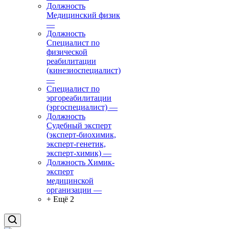
Должность
Медицинский физик
—
Должность
Специалист по
физической
реабилитации
(кинезиоспециалист)
—
Специалист по
эргореабилитации
(эргоспециалист)
—
Должность
Судебный эксперт
(эксперт-биохимик,
эксперт-генетик,
эксперт-химик)
—
Должность Химик-
эксперт
медицинской
организации
—
+ Ещё 2