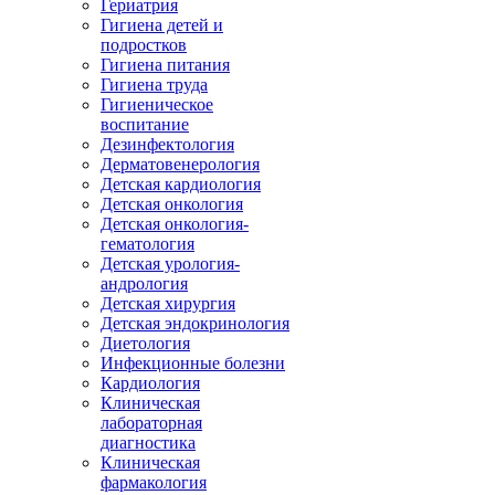
Гериатрия
Гигиена детей и
подростков
Гигиена питания
Гигиена труда
Гигиеническое
воспитание
Дезинфектология
Дерматовенерология
Детская кардиология
Детская онкология
Детская онкология-
гематология
Детская урология-
андрология
Детская хирургия
Детская эндокринология
Диетология
Инфекционные болезни
Кардиология
Клиническая
лабораторная
диагностика
Клиническая
фармакология