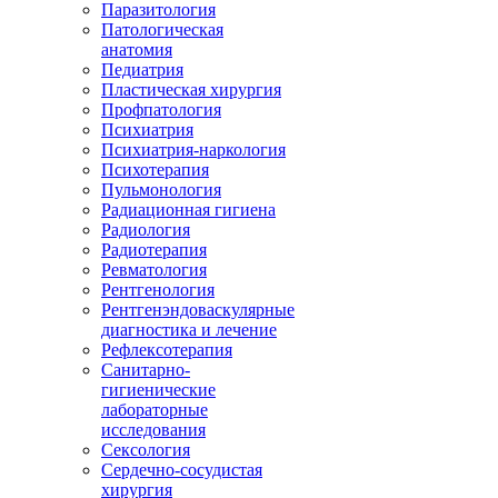
Паразитология
Патологическая
анатомия
Педиатрия
Пластическая хирургия
Профпатология
Психиатрия
Психиатрия-наркология
Психотерапия
Пульмонология
Радиационная гигиена
Радиология
Радиотерапия
Ревматология
Рентгенология
Рентгенэндоваскулярные
диагностика и лечение
Рефлексотерапия
Санитарно-
гигиенические
лабораторные
исследования
Сексология
Сердечно-сосудистая
хирургия