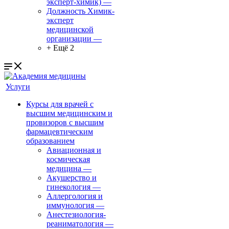
эксперт-химик)
—
Должность Химик-
эксперт
медицинской
организации
—
+ Ещё 2
Услуги
Курсы для врачей с
высшим медицинским и
провизоров с высшим
фармацевтическим
образованием
Авиационная и
космическая
медицина
—
Акушерство и
гинекология
—
Аллергология и
иммунология
—
Анестезиология-
реаниматология
—