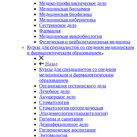
Медико-профилактическое дело
Медицинская биохимия
Медицинская биофизика
Медицинская кибернетика
Сестринское дело
Фармация
Медицинская микробиология
Физическая и реабилитационная медицина
Курсы для специалистов со средним медицинским
и фармацевтическим образованием
Назад
Курсы для специалистов со средним
медицинским и фармацевтическим
образованием
Организация сестринского дела
Лечебное дело
Акушерское дело
Стоматология
Стоматология ортопедическая
Эпидемиология (паразитология)
Гигиена и санитария
Дезинфекционное дело
Гигиеническое воспитание
Энтомология