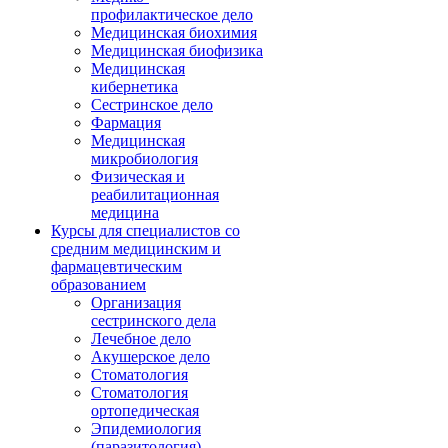
профилактическое дело
Медицинская биохимия
Медицинская биофизика
Медицинская
кибернетика
Сестринское дело
Фармация
Медицинская
микробиология
Физическая и
реабилитационная
медицина
Курсы для специалистов со
средним медицинским и
фармацевтическим
образованием
Организация
сестринского дела
Лечебное дело
Акушерское дело
Стоматология
Стоматология
ортопедическая
Эпидемиология
(паразитология)