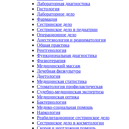
Лабораторная диагностика
Гистология
Лабораторное дело
Фармация
Сестринское дело
Сестринское дело в педиатрии
Операционное дело
Анестезиология и реаниматология
Общая практика
Рентгенология
Функциональная диагностика
Физиотерапия
Медицинский массаж
Лечебная физкультура
Диетология
Медицинская статистика
Стоматология профилактическая
Судебно-медицинская экспертиза
Медицинская оптика
Бактериология
Медико-социальная помощь
Наркология
Реабилитационное сестринское дело
Сестринское дело в косметологии
Скорая и неотложная помощь