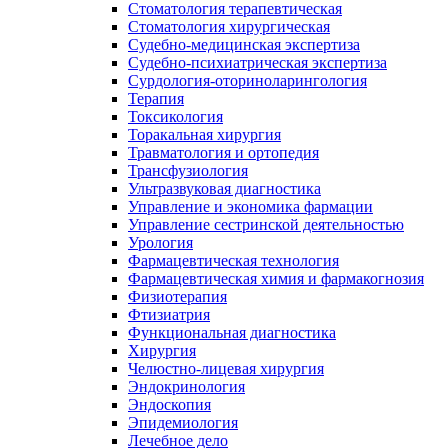
Стоматология терапевтическая
Стоматология хирургическая
Судебно-медицинская экспертиза
Судебно-психиатрическая экспертиза
Сурдология-оториноларингология
Терапия
Токсикология
Торакальная хирургия
Травматология и ортопедия
Трансфузиология
Ультразвуковая диагностика
Управление и экономика фармации
Управление сестринской деятельностью
Урология
Фармацевтическая технология
Фармацевтическая химия и фармакогнозия
Физиотерапия
Фтизиатрия
Функциональная диагностика
Хирургия
Челюстно-лицевая хирургия
Эндокринология
Эндоскопия
Эпидемиология
Лечебное дело