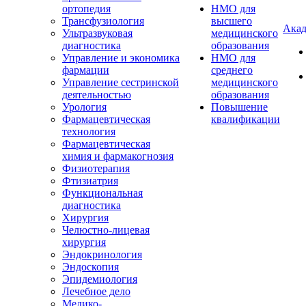
ортопедия
НМО для
Трансфузиология
высшего
Акад
Ультразвуковая
медицинского
диагностика
образования
Управление и экономика
НМО для
фармации
среднего
Управление сестринской
медицинского
деятельностью
образования
Урология
Повышение
Фармацевтическая
квалификации
технология
Фармацевтическая
химия и фармакогнозия
Физиотерапия
Фтизиатрия
Функциональная
диагностика
Хирургия
Челюстно-лицевая
хирургия
Эндокринология
Эндоскопия
Эпидемиология
Лечебное дело
Медико-