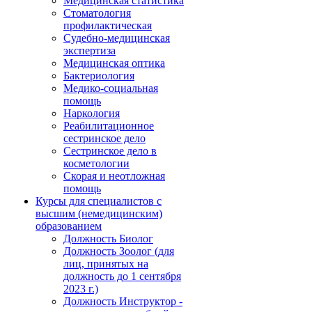
Медицинская статистика
Стоматология
профилактическая
Судебно-медицинская
экспертиза
Медицинская оптика
Бактериология
Медико-социальная
помощь
Наркология
Реабилитационное
сестринское дело
Сестринское дело в
косметологии
Скорая и неотложная
помощь
Курсы для специалистов с
высшим (немедицинским)
образованием
Должность Биолог
Должность Зоолог (для
лиц, принятых на
должность до 1 сентября
2023 г.)
Должность Инструктор -