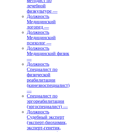
методист по
лечебной
физкультуре
—
Должность
Медицинский
логопед
—
Должность
Медицинский
психолог
—
Должность
Медицинский физик
—
Должность
Специалист по
физической
реабилитации
(кинезиоспециалист)
—
Специалист по
эргореабилитации
(эргоспециалист)
—
Должность
Судебный эксперт
(эксперт-биохимик,
эксперт-генетик,