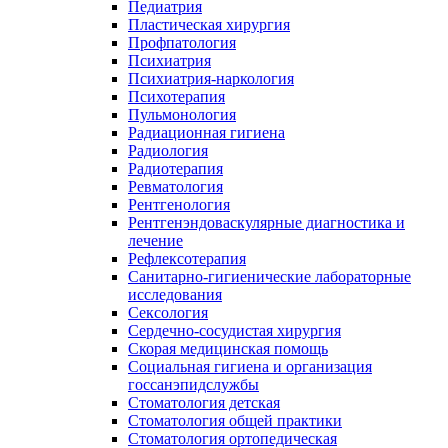
Педиатрия
Пластическая хирургия
Профпатология
Психиатрия
Психиатрия-наркология
Психотерапия
Пульмонология
Радиационная гигиена
Радиология
Радиотерапия
Ревматология
Рентгенология
Рентгенэндоваскулярные диагностика и
лечение
Рефлексотерапия
Санитарно-гигиенические лабораторные
исследования
Сексология
Сердечно-сосудистая хирургия
Скорая медицинская помощь
Социальная гигиена и организация
госсанэпидслужбы
Стоматология детская
Стоматология общей практики
Стоматология ортопедическая