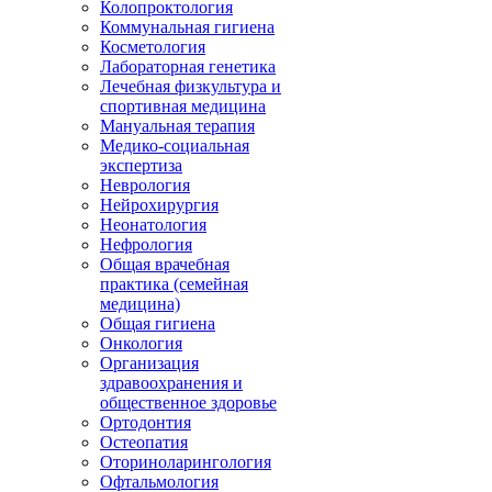
Колопроктология
Коммунальная гигиена
Косметология
Лабораторная генетика
Лечебная физкультура и
спортивная медицина
Мануальная терапия
Медико-социальная
экспертиза
Неврология
Нейрохирургия
Неонатология
Нефрология
Общая врачебная
практика (семейная
медицина)
Общая гигиена
Онкология
Организация
здравоохранения и
общественное здоровье
Ортодонтия
Остеопатия
Оториноларингология
Офтальмология