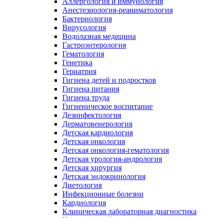
Аллергология и иммунология
Анестезиология-реаниматология
Бактериология
Вирусология
Водолазная медицина
Гастроэнтерология
Гематология
Генетика
Гериатрия
Гигиена детей и подростков
Гигиена питания
Гигиена труда
Гигиеническое воспитание
Дезинфектология
Дерматовенерология
Детская кардиология
Детская онкология
Детская онкология-гематология
Детская урология-андрология
Детская хирургия
Детская эндокринология
Диетология
Инфекционные болезни
Кардиология
Клиническая лабораторная диагностика