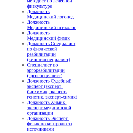
методист по лечебной
физкультуре
Должность
Медицинский логопед
Должность
Медицинский психолог
Должность
Медицинский физик
Должность Специалист
по физической
реабилитации
(кинезиоспециалист)
Специалист по
эргореабилитации
(эргоспециалист)
Должность Судебный
эксперт (эксперт-
биохимик, эксперт-
генетик, эксперт-химик)
Должность Химик-
эксперт медицинской
организации
Должность Эксперт-
физик по контролю за
источниками