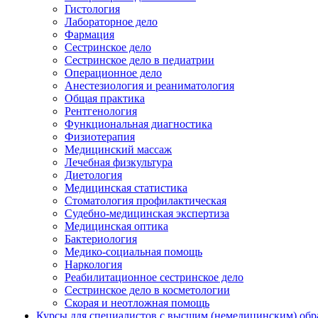
Гистология
Лабораторное дело
Фармация
Сестринское дело
Сестринское дело в педиатрии
Операционное дело
Анестезиология и реаниматология
Общая практика
Рентгенология
Функциональная диагностика
Физиотерапия
Медицинский массаж
Лечебная физкультура
Диетология
Медицинская статистика
Стоматология профилактическая
Судебно-медицинская экспертиза
Медицинская оптика
Бактериология
Медико-социальная помощь
Наркология
Реабилитационное сестринское дело
Сестринское дело в косметологии
Скорая и неотложная помощь
Курсы для специалистов с высшим (немедицинским) обр