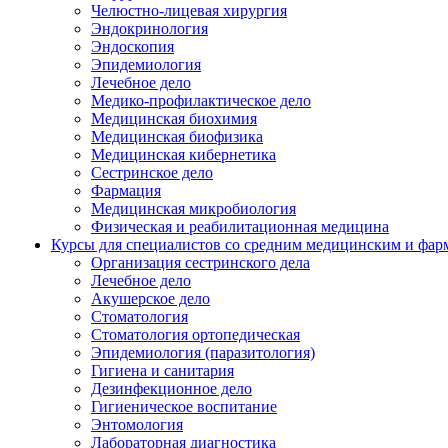
Челюстно-лицевая хирургия
Эндокринология
Эндоскопия
Эпидемиология
Лечебное дело
Медико-профилактическое дело
Медицинская биохимия
Медицинская биофизика
Медицинская кибернетика
Сестринское дело
Фармация
Медицинская микробиология
Физическая и реабилитационная медицина
Курсы для специалистов со средним медицинским и фар
Организация сестринского дела
Лечебное дело
Акушерское дело
Стоматология
Стоматология ортопедическая
Эпидемиология (паразитология)
Гигиена и санитария
Дезинфекционное дело
Гигиеническое воспитание
Энтомология
Лабораторная диагностика