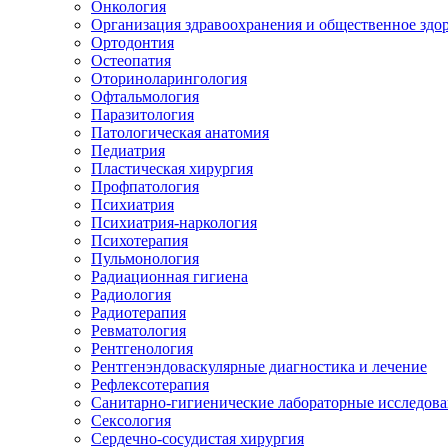
Онкология
Организация здравоохранения и общественное здо
Ортодонтия
Остеопатия
Оториноларингология
Офтальмология
Паразитология
Патологическая анатомия
Педиатрия
Пластическая хирургия
Профпатология
Психиатрия
Психиатрия-наркология
Психотерапия
Пульмонология
Радиационная гигиена
Радиология
Радиотерапия
Ревматология
Рентгенология
Рентгенэндоваскулярные диагностика и лечение
Рефлексотерапия
Санитарно-гигиенические лабораторные исследов
Сексология
Сердечно-сосудистая хирургия