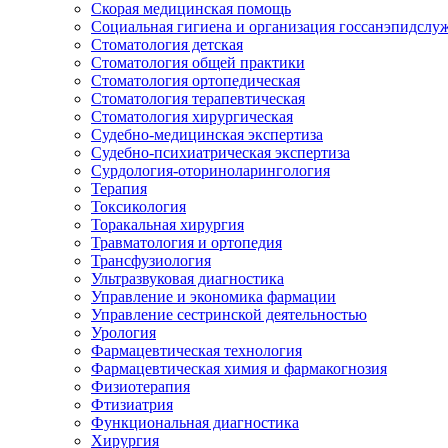
Скорая медицинская помощь
Социальная гигиена и организация госсанэпидслу
Стоматология детская
Стоматология общей практики
Стоматология ортопедическая
Стоматология терапевтическая
Стоматология хирургическая
Судебно-медицинская экспертиза
Судебно-психиатрическая экспертиза
Сурдология-оториноларингология
Терапия
Токсикология
Торакальная хирургия
Травматология и ортопедия
Трансфузиология
Ультразвуковая диагностика
Управление и экономика фармации
Управление сестринской деятельностью
Урология
Фармацевтическая технология
Фармацевтическая химия и фармакогнозия
Физиотерапия
Фтизиатрия
Функциональная диагностика
Хирургия