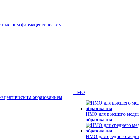
 с высшим фармацевтическим
НМО
мацевтическим образованием
НМО для высшего меди
образования
НМО для среднего меди