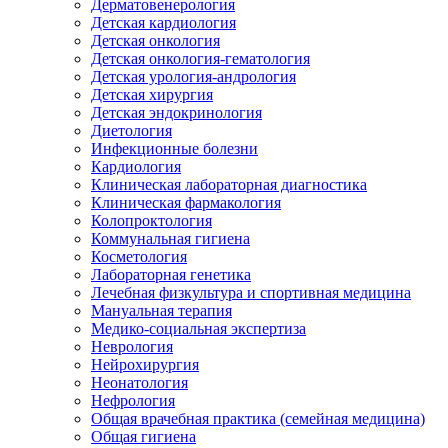
Дерматовенерология
Детская кардиология
Детская онкология
Детская онкология-гематология
Детская урология-андрология
Детская хирургия
Детская эндокринология
Диетология
Инфекционные болезни
Кардиология
Клиническая лабораторная диагностика
Клиническая фармакология
Колопроктология
Коммунальная гигиена
Косметология
Лабораторная генетика
Лечебная физкультура и спортивная медицина
Мануальная терапия
Медико-социальная экспертиза
Неврология
Нейрохирургия
Неонатология
Нефрология
Общая врачебная практика (семейная медицина)
Общая гигиена