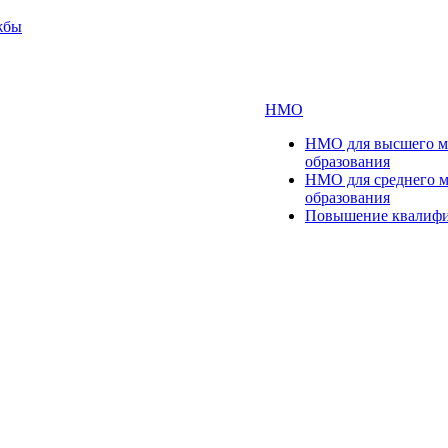
жбы
НМО
НМО для высшего м
образования
НМО для среднего 
образования
Повышение квалиф