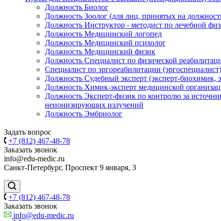
Должность Биолог
Должность Зоолог (для лиц, принятых на должность 
Должность Инструктор - методист по лечебной физ
Должность Медицинский логопед
Должность Медицинский психолог
Должность Медицинский физик
Должность Специалист по физической реабилитаци
Специалист по эргореабилитации (эргоспециалист
Должность Судебный эксперт (эксперт-биохимик, э
Должность Химик-эксперт медицинской организа
Должность Эксперт-физик по контролю за источн
неионизирующих излучений
Должность Эмбриолог
Задать вопрос
+7 (812) 467-48-78
Заказать звонок
info@edu-medic.ru
Санкт-Петербург, Проспект 9 января, 3
+7 (812) 467-48-78
Заказать звонок
info@edu-medic.ru