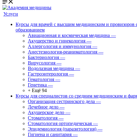
Услуги
Курсы для врачей с высшим медицинским и провизоров
образованием
Авиационная и космическая медицина
—
Акушерство и гинекология
—
Аллергология и иммунология
—
Анестезиология-реаниматология
—
Бактериология
—
Вирусология
—
Водолазная медицина
—
Гастроэнтерология
—
Гематология
—
Генетика
—
+ Ещё 94
Курсы для специалистов со средним медицинским и фар
Организация сестринского дела
—
Лечебное дело
—
Акушерское дело
—
Стоматология
—
Стоматология ортопедическая
—
Эпидемиология (паразитология)
—
Гигиена и санитария
—