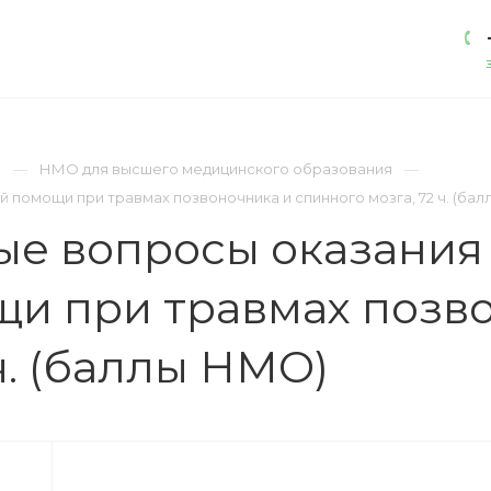
АКАДЕМИЯ
ЛИЦЕНЗИИ
КОНТАКТЫ
)
НМО для высшего медицинского образования
помощи при травмах позвоночника и спинного мозга, 72 ч. (ба
ые вопросы оказания
и при травмах позв
ч. (баллы НМО)