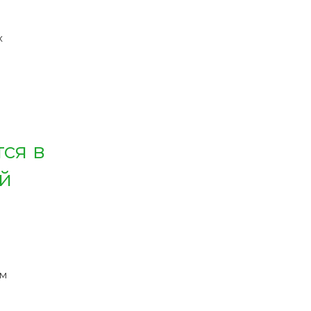
х
ся в
й
ым