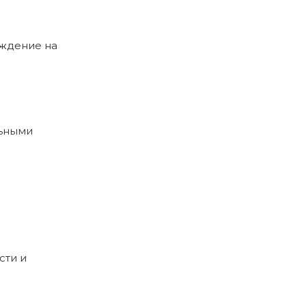
рждение на
льными
сти и