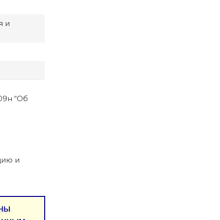
я и
09н “Об
цию и
ны