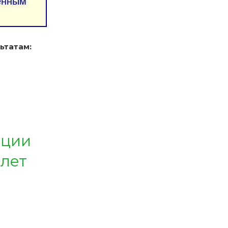
ленным
ьтатам:
ации
 лет