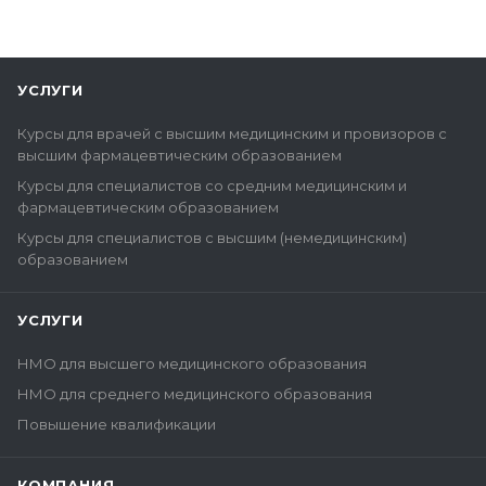
УСЛУГИ
Курсы для врачей с высшим медицинским и провизоров с
высшим фармацевтическим образованием
Курсы для специалистов со средним медицинским и
фармацевтическим образованием
Курсы для специалистов с высшим (немедицинским)
образованием
УСЛУГИ
НМО для высшего медицинского образования
НМО для среднего медицинского образования
Повышение квалификации
КОМПАНИЯ