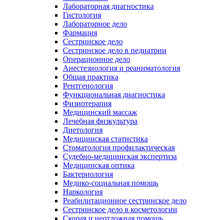
Лабораторная диагностика
Гистология
Лабораторное дело
Фармация
Сестринское дело
Сестринское дело в педиатрии
Операционное дело
Анестезиология и реаниматология
Общая практика
Рентгенология
Функциональная диагностика
Физиотерапия
Медицинский массаж
Лечебная физкультура
Диетология
Медицинская статистика
Стоматология профилактическая
Судебно-медицинская экспертиза
Медицинская оптика
Бактериология
Медико-социальная помощь
Наркология
Реабилитационное сестринское дело
Сестринское дело в косметологии
Скорая и неотложная помощь