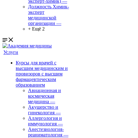
эксперт-химик)
—
Должность Химик-
эксперт
медицинской
организации
—
+ Ещё 2
Услуги
Курсы для врачей с
высшим медицинским и
провизоров с высшим
фармацевтическим
образованием
Авиационная и
космическая
медицина
—
Акушерство и
гинекология
—
Аллергология и
иммунология
—
Анестезиология-
реаниматология
—