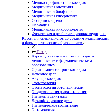
Медико-профилактическое дело
Медицинская биохимия
Медицинская биофизика
Медицинская кибернетика
Сестринское дело
Фармация
Медицинская микробиология
Физическая и реабилитационная медицина
Курсы для специалистов со средним медицинским
и фармацевтическим образованием
Назад
Курсы для специалистов со средним
медицинским и фармацевтическим
образованием
Организация сестринского дела
Лечебное дело
Акушерское дело
Стоматология
Стоматология ортопедическая
Эпидемиология (паразитология)
Гигиена и санитария
Дезинфекционное дело
Гигиеническое воспитание
Энтомология