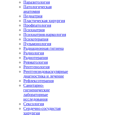
Паразитология
Патологическая
анатомия
Педиатрия
Пластическая хирургия
Профпатология
Психиатрия
Психиатрия-наркология
Психотерапия
Пульмонология
Радиационная гигиена
Радиология
Радиотерапия
Ревматология
Рентгенология
Рентгенэндоваскулярные
диагностика и лечение
Рефлексотерапия
Санитарно-
гигиенические
лабораторные
исследования
Сексология
Сердечно-сосудистая
хирургия