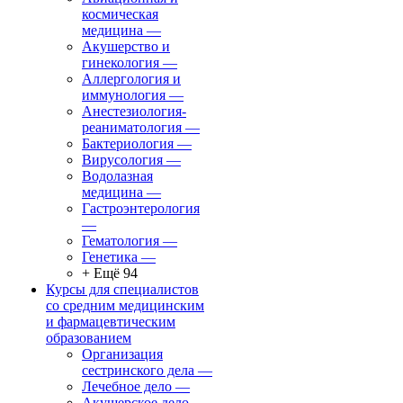
космическая
медицина
—
Акушерство и
гинекология
—
Аллергология и
иммунология
—
Анестезиология-
реаниматология
—
Бактериология
—
Вирусология
—
Водолазная
медицина
—
Гастроэнтерология
—
Гематология
—
Генетика
—
+ Ещё 94
Курсы для специалистов
со средним медицинским
и фармацевтическим
образованием
Организация
сестринского дела
—
Лечебное дело
—
Акушерское дело
—