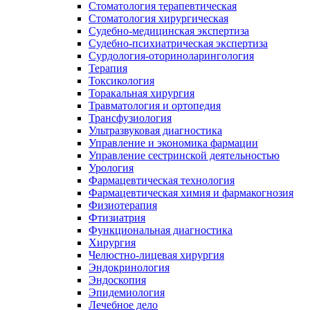
Стоматология терапевтическая
Стоматология хирургическая
Судебно-медицинская экспертиза
Судебно-психиатрическая экспертиза
Сурдология-оториноларингология
Терапия
Токсикология
Торакальная хирургия
Травматология и ортопедия
Трансфузиология
Ультразвуковая диагностика
Управление и экономика фармации
Управление сестринской деятельностью
Урология
Фармацевтическая технология
Фармацевтическая химия и фармакогнозия
Физиотерапия
Фтизиатрия
Функциональная диагностика
Хирургия
Челюстно-лицевая хирургия
Эндокринология
Эндоскопия
Эпидемиология
Лечебное дело