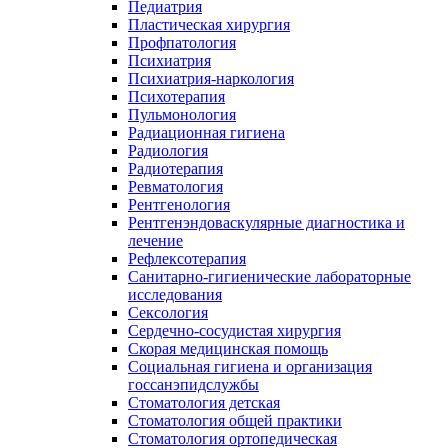
Педиатрия
Пластическая хирургия
Профпатология
Психиатрия
Психиатрия-наркология
Психотерапия
Пульмонология
Радиационная гигиена
Радиология
Радиотерапия
Ревматология
Рентгенология
Рентгенэндоваскулярные диагностика и
лечение
Рефлексотерапия
Санитарно-гигиенические лабораторные
исследования
Сексология
Сердечно-сосудистая хирургия
Скорая медицинская помощь
Социальная гигиена и организация
госсанэпидслужбы
Стоматология детская
Стоматология общей практики
Стоматология ортопедическая