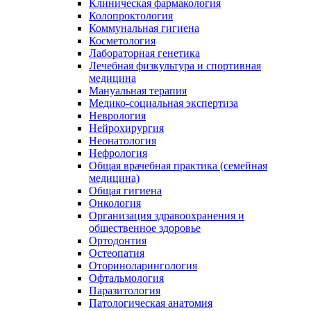
Клиническая фармакология
Колопроктология
Коммунальная гигиена
Косметология
Лабораторная генетика
Лечебная физкультура и спортивная
медицина
Мануальная терапия
Медико-социальная экспертиза
Неврология
Нейрохирургия
Неонатология
Нефрология
Общая врачебная практика (семейная
медицина)
Общая гигиена
Онкология
Организация здравоохранения и
общественное здоровье
Ортодонтия
Остеопатия
Оториноларингология
Офтальмология
Паразитология
Патологическая анатомия