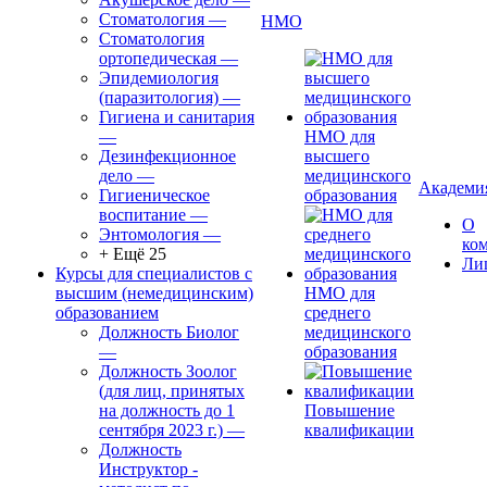
Стоматология
—
НМО
Стоматология
ортопедическая
—
Эпидемиология
(паразитология)
—
Гигиена и санитария
—
НМО для
Дезинфекционное
высшего
дело
—
медицинского
Академи
Гигиеническое
образования
воспитание
—
О
Энтомология
—
ко
+ Ещё 25
Ли
Курсы для специалистов с
высшим (немедицинским)
НМО для
образованием
среднего
Должность Биолог
медицинского
—
образования
Должность Зоолог
(для лиц, принятых
на должность до 1
Повышение
сентября 2023 г.)
—
квалификации
Должность
Инструктор -