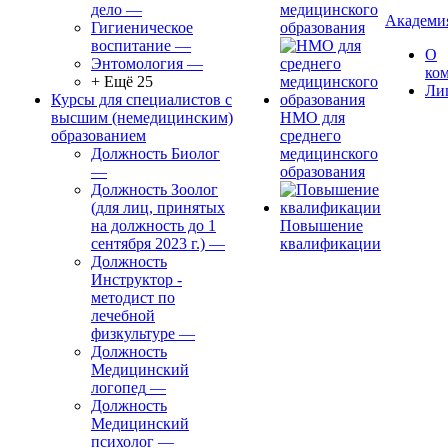
дело
—
медицинского
Академи
Гигиеническое
образования
воспитание
—
О
Энтомология
—
ко
+ Ещё 25
Ли
Курсы для специалистов с
высшим (немедицинским)
НМО для
образованием
среднего
Должность Биолог
медицинского
—
образования
Должность Зоолог
(для лиц, принятых
на должность до 1
Повышение
сентября 2023 г.)
—
квалификации
Должность
Инструктор -
методист по
лечебной
физкультуре
—
Должность
Медицинский
логопед
—
Должность
Медицинский
психолог
—