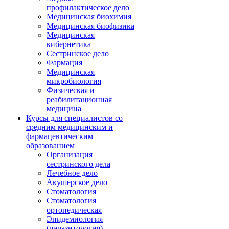
профилактическое дело
Медицинская биохимия
Медицинская биофизика
Медицинская
кибернетика
Сестринское дело
Фармация
Медицинская
микробиология
Физическая и
реабилитационная
медицина
Курсы для специалистов со
средним медицинским и
фармацевтическим
образованием
Организация
сестринского дела
Лечебное дело
Акушерское дело
Стоматология
Стоматология
ортопедическая
Эпидемиология
(паразитология)