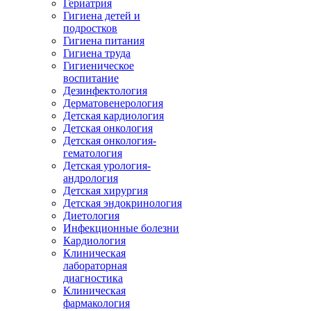
Гериатрия
Гигиена детей и
подростков
Гигиена питания
Гигиена труда
Гигиеническое
воспитание
Дезинфектология
Дерматовенерология
Детская кардиология
Детская онкология
Детская онкология-
гематология
Детская урология-
андрология
Детская хирургия
Детская эндокринология
Диетология
Инфекционные болезни
Кардиология
Клиническая
лабораторная
диагностика
Клиническая
фармакология