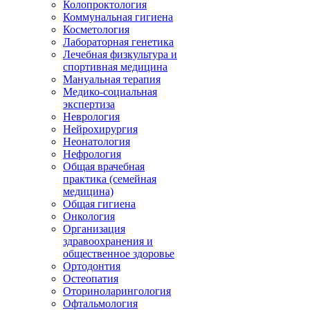
Колопроктология
Коммунальная гигиена
Косметология
Лабораторная генетика
Лечебная физкультура и
спортивная медицина
Мануальная терапия
Медико-социальная
экспертиза
Неврология
Нейрохирургия
Неонатология
Нефрология
Общая врачебная
практика (семейная
медицина)
Общая гигиена
Онкология
Организация
здравоохранения и
общественное здоровье
Ортодонтия
Остеопатия
Оториноларингология
Офтальмология