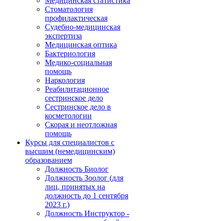
Медицинская статистика
Стоматология
профилактическая
Судебно-медицинская
экспертиза
Медицинская оптика
Бактериология
Медико-социальная
помощь
Наркология
Реабилитационное
сестринское дело
Сестринское дело в
косметологии
Скорая и неотложная
помощь
Курсы для специалистов с
высшим (немедицинским)
образованием
Должность Биолог
Должность Зоолог (для
лиц, принятых на
должность до 1 сентября
2023 г.)
Должность Инструктор -