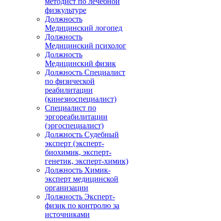
методист по лечебной
физкультуре
Должность
Медицинский логопед
Должность
Медицинский психолог
Должность
Медицинский физик
Должность Специалист
по физической
реабилитации
(кинезиоспециалист)
Специалист по
эргореабилитации
(эргоспециалист)
Должность Судебный
эксперт (эксперт-
биохимик, эксперт-
генетик, эксперт-химик)
Должность Химик-
эксперт медицинской
организации
Должность Эксперт-
физик по контролю за
источниками