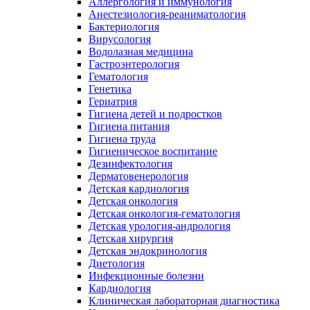
Аллергология и иммунология
Анестезиология-реаниматология
Бактериология
Вирусология
Водолазная медицина
Гастроэнтерология
Гематология
Генетика
Гериатрия
Гигиена детей и подростков
Гигиена питания
Гигиена труда
Гигиеническое воспитание
Дезинфектология
Дерматовенерология
Детская кардиология
Детская онкология
Детская онкология-гематология
Детская урология-андрология
Детская хирургия
Детская эндокринология
Диетология
Инфекционные болезни
Кардиология
Клиническая лабораторная диагностика