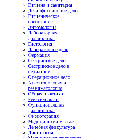
Гигиена и санитария
Дезинфекционное дело
Гигиеническое
воспитание
Энтомология
Лабораторная
диагностика
Гистология
Лабораторное дело
Фармация
Сестринское дело
Сестринское дело в
педиатрии
Операционное дело
Анестезиология и
реаниматология
Общая практика
Рентгенология
Функциональная
диагностика
Физиотерапия
Медицинский массаж
Лечебная физкультура
Диетология