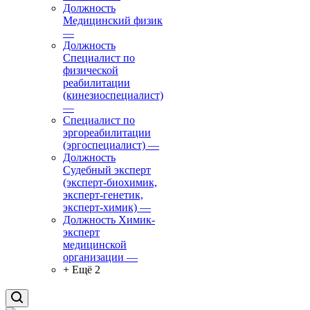
Должность
Медицинский физик
—
Должность
Специалист по
физической
реабилитации
(кинезиоспециалист)
—
Специалист по
эргореабилитации
(эргоспециалист)
—
Должность
Судебный эксперт
(эксперт-биохимик,
эксперт-генетик,
эксперт-химик)
—
Должность Химик-
эксперт
медицинской
организации
—
+ Ещё 2