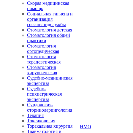
Скорая медицинская
помощь
Социальная гигиена и
организация
госсанэпидслужбы
Стоматология детская
Стоматология общей
практики
Стоматология
ортопедическая
Стоматология
терапевтическая
Стоматология
хирургическая
Судебно-медицинская
экспертиза
Судебно-
психиатрическая
экспертиза
Сурдология-
оториноларингология
Терапия
Токсикология
Торакальная хирургия
НМО
Травматология и