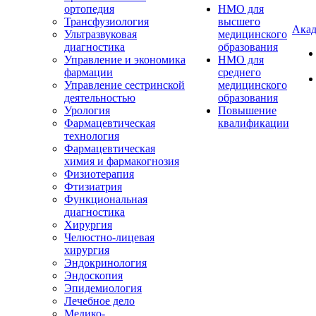
ортопедия
НМО для
Трансфузиология
высшего
Акад
Ультразвуковая
медицинского
диагностика
образования
Управление и экономика
НМО для
фармации
среднего
Управление сестринской
медицинского
деятельностью
образования
Урология
Повышение
Фармацевтическая
квалификации
технология
Фармацевтическая
химия и фармакогнозия
Физиотерапия
Фтизиатрия
Функциональная
диагностика
Хирургия
Челюстно-лицевая
хирургия
Эндокринология
Эндоскопия
Эпидемиология
Лечебное дело
Медико-