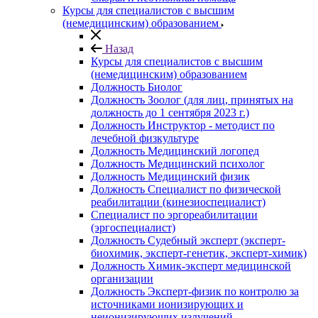
Курсы для специалистов с высшим
(немедицинским) образованием
Назад
Курсы для специалистов с высшим
(немедицинским) образованием
Должность Биолог
Должность Зоолог (для лиц, принятых на
должность до 1 сентября 2023 г.)
Должность Инструктор - методист по
лечебной физкультуре
Должность Медицинский логопед
Должность Медицинский психолог
Должность Медицинский физик
Должность Специалист по физической
реабилитации (кинезиоспециалист)
Специалист по эргореабилитации
(эргоспециалист)
Должность Судебный эксперт (эксперт-
биохимик, эксперт-генетик, эксперт-химик)
Должность Химик-эксперт медицинской
организации
Должность Эксперт-физик по контролю за
источниками ионизирующих и
неионизирующих излучений