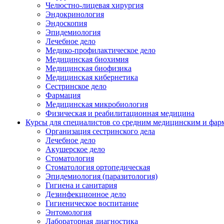
Челюстно-лицевая хирургия
Эндокринология
Эндоскопия
Эпидемиология
Лечебное дело
Медико-профилактическое дело
Медицинская биохимия
Медицинская биофизика
Медицинская кибернетика
Сестринское дело
Фармация
Медицинская микробиология
Физическая и реабилитационная медицина
Курсы для специалистов со средним медицинским и фар
Организация сестринского дела
Лечебное дело
Акушерское дело
Стоматология
Стоматология ортопедическая
Эпидемиология (паразитология)
Гигиена и санитария
Дезинфекционное дело
Гигиеническое воспитание
Энтомология
Лабораторная диагностика