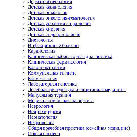
Дерматовенерология
Детская кардиология
Детская онкология
Детская онкология-гематология
Детская урология-андрология
Детская хирургия
Детская эндокринология
Диетология
Инфекционные болезни
Кардиология
Клиническая лабораторная диагностика
Клиническая фармакология
Колопроктология
Коммунальная гигиена
Косметология
Лабораторная генетика
Лечебная физкультура и спортивная медицина
Мануальная терапия
Медико-социальная экспертиза
Неврология
Нейрохирургия
Неонатология
Нефрология
Общая врачебная практика (семейная медицина)
Общая гигиена