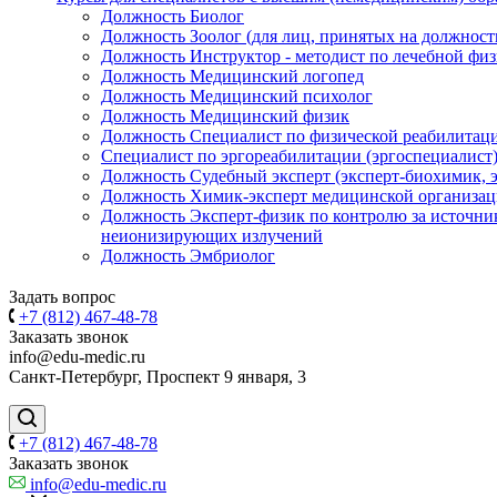
Должность Биолог
Должность Зоолог (для лиц, принятых на должность 
Должность Инструктор - методист по лечебной физ
Должность Медицинский логопед
Должность Медицинский психолог
Должность Медицинский физик
Должность Специалист по физической реабилитаци
Специалист по эргореабилитации (эргоспециалист
Должность Судебный эксперт (эксперт-биохимик, э
Должность Химик-эксперт медицинской организа
Должность Эксперт-физик по контролю за источн
неионизирующих излучений
Должность Эмбриолог
Задать вопрос
+7 (812) 467-48-78
Заказать звонок
info@edu-medic.ru
Санкт-Петербург, Проспект 9 января, 3
+7 (812) 467-48-78
Заказать звонок
info@edu-medic.ru