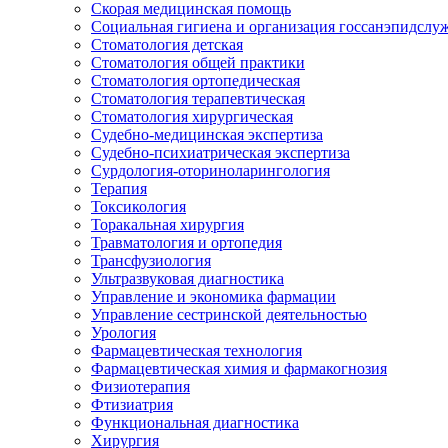
Скорая медицинская помощь
Социальная гигиена и организация госсанэпидслу
Стоматология детская
Стоматология общей практики
Стоматология ортопедическая
Стоматология терапевтическая
Стоматология хирургическая
Судебно-медицинская экспертиза
Судебно-психиатрическая экспертиза
Сурдология-оториноларингология
Терапия
Токсикология
Торакальная хирургия
Травматология и ортопедия
Трансфузиология
Ультразвуковая диагностика
Управление и экономика фармации
Управление сестринской деятельностью
Урология
Фармацевтическая технология
Фармацевтическая химия и фармакогнозия
Физиотерапия
Фтизиатрия
Функциональная диагностика
Хирургия