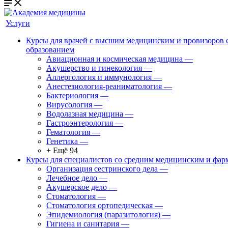
Услуги
Курсы для врачей с высшим медицинским и провизоров
образованием
Авиационная и космическая медицина
—
Акушерство и гинекология
—
Аллергология и иммунология
—
Анестезиология-реаниматология
—
Бактериология
—
Вирусология
—
Водолазная медицина
—
Гастроэнтерология
—
Гематология
—
Генетика
—
+ Ещё 94
Курсы для специалистов со средним медицинским и фар
Организация сестринского дела
—
Лечебное дело
—
Акушерское дело
—
Стоматология
—
Стоматология ортопедическая
—
Эпидемиология (паразитология)
—
Гигиена и санитария
—