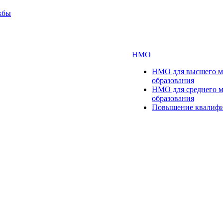
жбы
НМО
НМО для высшего м
образования
НМО для среднего 
образования
Повышение квалиф