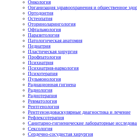
Онкология
Организация здравоохранения и общественное здо
Ортодонтия
Остеопатия
Оториноларингология
Офтальмология
Паразитология
Патологическая анатомия
Педиатрия
Пластическая хирургия
Профпатология
Психиатрия
Психиатрия-наркология
Психотерапия
Пульмонология
Радиационная гигиена
Радиология
Радиотерапия
Ревматология
Рентгенология
Рентгенэндоваскулярные диагностика и лечение
Рефлексотерапия
Санитарно-гигиенические лабораторные исследов
Сексология
Сердечно-сосудистая хирургия