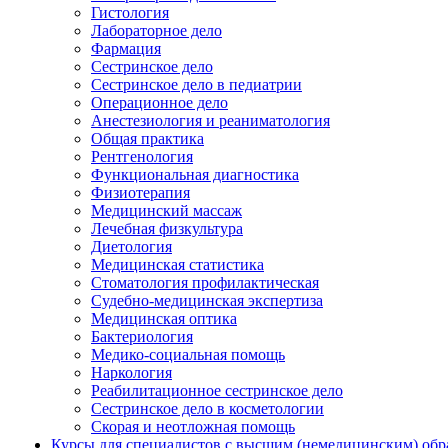
Гистология
Лабораторное дело
Фармация
Сестринское дело
Сестринское дело в педиатрии
Операционное дело
Анестезиология и реаниматология
Общая практика
Рентгенология
Функциональная диагностика
Физиотерапия
Медицинский массаж
Лечебная физкультура
Диетология
Медицинская статистика
Стоматология профилактическая
Судебно-медицинская экспертиза
Медицинская оптика
Бактериология
Медико-социальная помощь
Наркология
Реабилитационное сестринское дело
Сестринское дело в косметологии
Скорая и неотложная помощь
Курсы для специалистов с высшим (немедицинским) обр