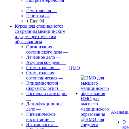
Гастроэнтерология
—
Гематология
—
Генетика
—
+ Ещё 94
Курсы для специалистов
со средним медицинским
и фармацевтическим
образованием
Организация
сестринского дела
—
Лечебное дело
—
Акушерское дело
—
Стоматология
—
НМО
Стоматология
ортопедическая
—
Эпидемиология
(паразитология)
—
Гигиена и санитария
—
НМО для
Дезинфекционное
высшего
дело
—
медицинского
Академи
Гигиеническое
образования
воспитание
—
О
Энтомология
—
ко