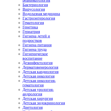
реаниматология
Бактериология
Вирусология
Водолазная медицина
Гастроэнтерология
Гематология
Генетика
Гериатрия
Гигиена детей и
подростков
Гигиена питания
Гигиена труда
Гигиеническое
воспитание
Дезинфектология
Дерматовенерология
Детская кардиология
Детская онкология
Детская онкология-
гематология
Детская урология-
андрология
Детская хирургия
Детская эндокринология
Диетология