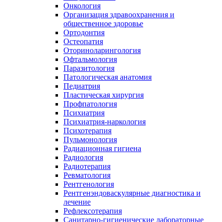
Онкология
Организация здравоохранения и
общественное здоровье
Ортодонтия
Остеопатия
Оториноларингология
Офтальмология
Паразитология
Патологическая анатомия
Педиатрия
Пластическая хирургия
Профпатология
Психиатрия
Психиатрия-наркология
Психотерапия
Пульмонология
Радиационная гигиена
Радиология
Радиотерапия
Ревматология
Рентгенология
Рентгенэндоваскулярные диагностика и
лечение
Рефлексотерапия
Санитарно-гигиенические лабораторные