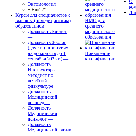
О
Энтомология
—
ко
+ Ещё 25
Ли
Курсы для специалистов с
высшим (немедицинским)
НМО для
образованием
среднего
Должность Биолог
медицинского
—
образования
Должность Зоолог
(для лиц, принятых
на должность до 1
Повышение
сентября 2023 г.)
—
квалификации
Должность
Инструктор -
методист по
лечебной
физкультуре
—
Должность
Медицинский
логопед
—
Должность
Медицинский
психолог
—
Должность
Медицинский физик
—