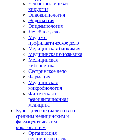
Челюстно-лицевая
хирургия
Эндокринология
Эндоскопия
Эпидемиология
Лечебное дело
Медико-
профилактическое дело
Медицинская биохимия
Медицинская биофизика
Медицинская
кибернетика
Сестринское дело
Фармация
Медицинская
микробиология
Физическая и
реабилитационная
медицина
Курсы для специалистов со
средним медицинским и
фармацевтическим
образованием
Организация
сестринского дела