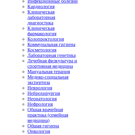
Инфекционные болезни
Кардиология
Клиническая
лабораторная
диагностика
Клиническая
фармакология
Колопроктология
Коммунальная гигиена
Косметология
Лабораторная генетика
Лечебная физкультура и
спортивная медицина
Мануальная терапия
Медико-социальная
экспертиза
Неврология
Нейрохирургия
Неонатология
Нефрология
Общая врачебная
практика (семейная
медицина)
Общая гигиена
Онкология