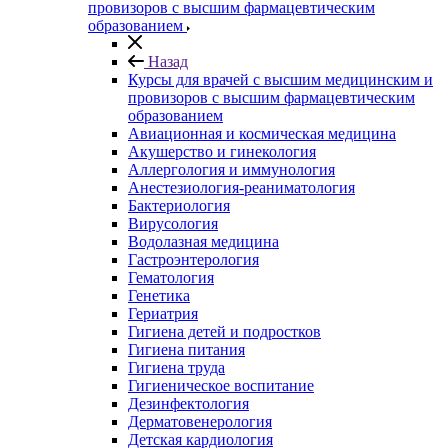
провизоров с высшим фармацевтическим
образованием
Назад
Курсы для врачей с высшим медицинским и
провизоров с высшим фармацевтическим
образованием
Авиационная и космическая медицина
Акушерство и гинекология
Аллергология и иммунология
Анестезиология-реаниматология
Бактериология
Вирусология
Водолазная медицина
Гастроэнтерология
Гематология
Генетика
Гериатрия
Гигиена детей и подростков
Гигиена питания
Гигиена труда
Гигиеническое воспитание
Дезинфектология
Дерматовенерология
Детская кардиология