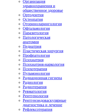
Организация
здравоохранения и
общественное здоровье
Ортодонтия
Остеопатия
Оториноларингология
Офтальмология
Паразитология
Патологическая
анатомия
Педиатрия
Пластическая хирургия
Профпатология
Психиатрия
Психиатрия-наркология
Психотерапия
Пульмонология
Радиационная гигиена
Радиология
Радиотерапия
Ревматология
Рентгенология
Рентгенэндоваскулярные
диагностика и лечение
Рефлексотерапия