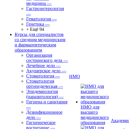
медицина
—
Гастроэнтерология
—
Гематология
—
Генетика
—
+ Ещё 94
Курсы для специалистов
со средним медицинским
и фармацевтическим
образованием
Организация
сестринского дела
—
Лечебное дело
—
Акушерское дело
—
Стоматология
—
НМО
Стоматология
ортопедическая
—
Эпидемиология
(паразитология)
—
Гигиена и санитария
—
НМО для
Дезинфекционное
высшего
дело
—
медицинского
Академи
Гигиеническое
образования
воспитание
—