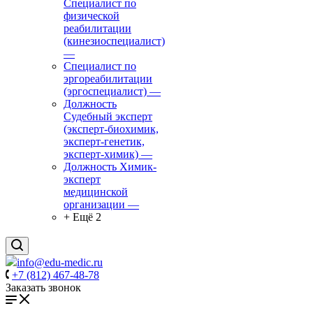
Специалист по
физической
реабилитации
(кинезиоспециалист)
—
Специалист по
эргореабилитации
(эргоспециалист)
—
Должность
Судебный эксперт
(эксперт-биохимик,
эксперт-генетик,
эксперт-химик)
—
Должность Химик-
эксперт
медицинской
организации
—
+ Ещё 2
info@edu-medic.ru
+7 (812) 467-48-78
Заказать звонок