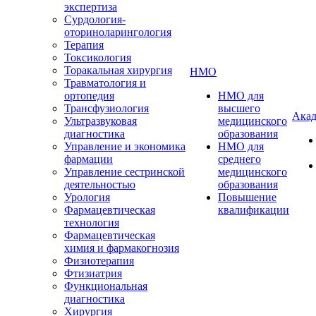
экспертиза
Сурдология-
оториноларингология
Терапия
Токсикология
Торакальная хирургия
НМО
Травматология и
ортопедия
НМО для
Трансфузиология
высшего
Акад
Ультразвуковая
медицинского
диагностика
образования
Управление и экономика
НМО для
фармации
среднего
Управление сестринской
медицинского
деятельностью
образования
Урология
Повышение
Фармацевтическая
квалификации
технология
Фармацевтическая
химия и фармакогнозия
Физиотерапия
Фтизиатрия
Функциональная
диагностика
Хирургия