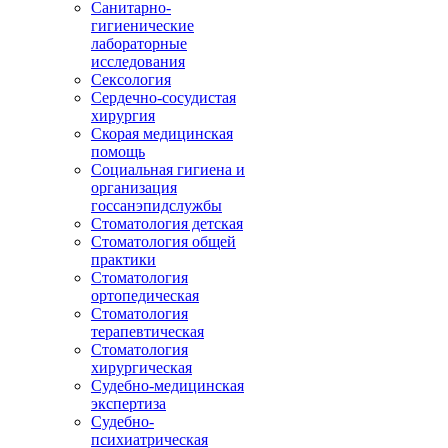
Санитарно-
гигиенические
лабораторные
исследования
Сексология
Сердечно-сосудистая
хирургия
Скорая медицинская
помощь
Социальная гигиена и
организация
госсанэпидслужбы
Стоматология детская
Стоматология общей
практики
Стоматология
ортопедическая
Стоматология
терапевтическая
Стоматология
хирургическая
Судебно-медицинская
экспертиза
Судебно-
психиатрическая