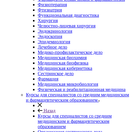
Физиотерапия
Фтизиатрия
Функциональная диагностика
Хирургия
Челюстно-лицевая хирургия
Эндокринология
Эндоскопия
Эпидемиология
Лечебное дело
Медико-профилактическое дело
Медицинская биохимия
Медицинская биофизика
Медицинская кибернетика
Сестринское дело
Фармация
Медицинская микробиология
Физическая и реабилитационная медицина
Курсы для специалистов со средним медицинским
и фармацевтическим образованием
Назад
Курсы для специалистов со средним
медицинским и фармацевтическим
образованием
Организация сестринского дела