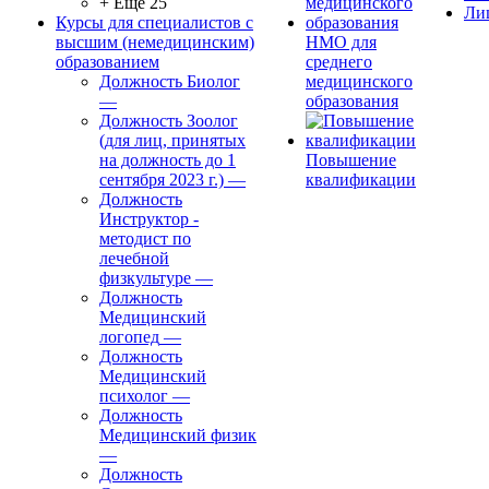
+ Ещё 25
Ли
Курсы для специалистов с
высшим (немедицинским)
НМО для
образованием
среднего
Должность Биолог
медицинского
—
образования
Должность Зоолог
(для лиц, принятых
на должность до 1
Повышение
сентября 2023 г.)
—
квалификации
Должность
Инструктор -
методист по
лечебной
физкультуре
—
Должность
Медицинский
логопед
—
Должность
Медицинский
психолог
—
Должность
Медицинский физик
—
Должность