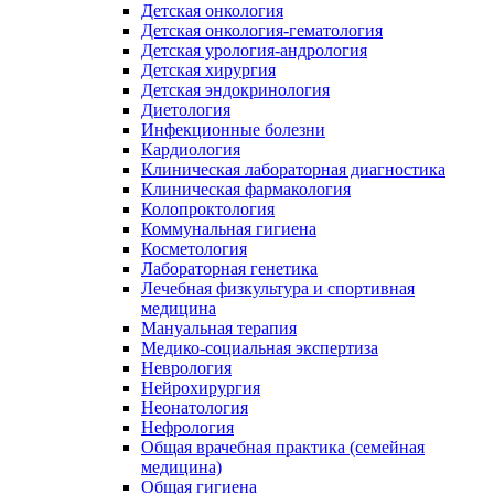
Детская онкология
Детская онкология-гематология
Детская урология-андрология
Детская хирургия
Детская эндокринология
Диетология
Инфекционные болезни
Кардиология
Клиническая лабораторная диагностика
Клиническая фармакология
Колопроктология
Коммунальная гигиена
Косметология
Лабораторная генетика
Лечебная физкультура и спортивная
медицина
Мануальная терапия
Медико-социальная экспертиза
Неврология
Нейрохирургия
Неонатология
Нефрология
Общая врачебная практика (семейная
медицина)
Общая гигиена