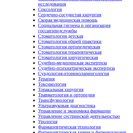
исследования
Сексология
Сердечно-сосудистая хирургия
Скорая медицинская помощь
Социальная гигиена и организация
госсанэпидслужбы
Стоматология детская
Стоматология общей практики
Стоматология ортопедическая
Стоматология терапевтическая
Стоматология хирургическая
Судебно-медицинская экспертиза
Судебно-психиатрическая экспертиза
Сурдология-оториноларингология
Терапия
Токсикология
Торакальная хирургия
Травматология и ортопедия
Трансфузиология
Ультразвуковая диагностика
Управление и экономика фармации
Управление сестринской деятельностью
Урология
Фармацевтическая технология
Фармацевтическая химия и фармакогнозия