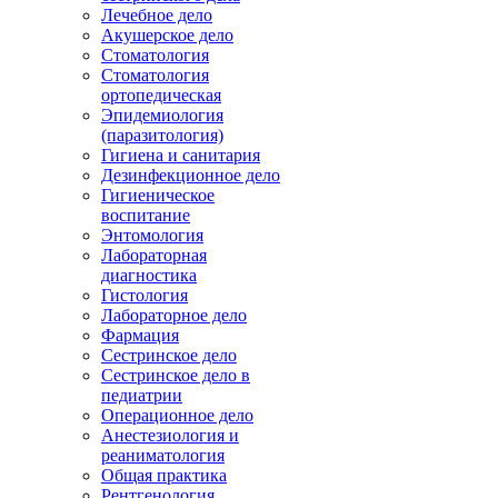
Лечебное дело
Акушерское дело
Стоматология
Стоматология
ортопедическая
Эпидемиология
(паразитология)
Гигиена и санитария
Дезинфекционное дело
Гигиеническое
воспитание
Энтомология
Лабораторная
диагностика
Гистология
Лабораторное дело
Фармация
Сестринское дело
Сестринское дело в
педиатрии
Операционное дело
Анестезиология и
реаниматология
Общая практика
Рентгенология