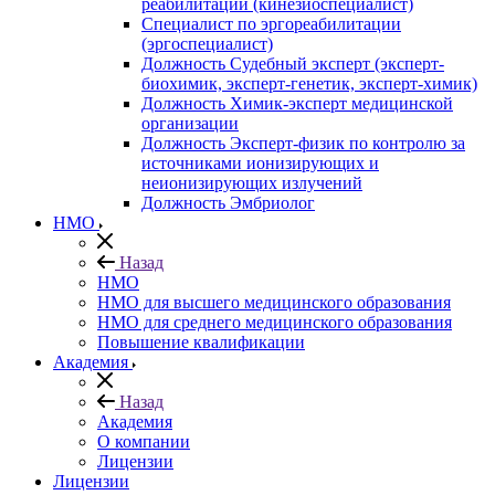
реабилитации (кинезиоспециалист)
Специалист по эргореабилитации
(эргоспециалист)
Должность Судебный эксперт (эксперт-
биохимик, эксперт-генетик, эксперт-химик)
Должность Химик-эксперт медицинской
организации
Должность Эксперт-физик по контролю за
источниками ионизирующих и
неионизирующих излучений
Должность Эмбриолог
НМО
Назад
НМО
НМО для высшего медицинского образования
НМО для среднего медицинского образования
Повышение квалификации
Академия
Назад
Академия
О компании
Лицензии
Лицензии