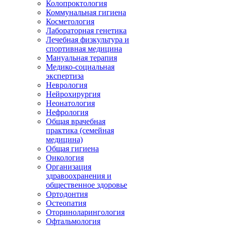
Колопроктология
Коммунальная гигиена
Косметология
Лабораторная генетика
Лечебная физкультура и
спортивная медицина
Мануальная терапия
Медико-социальная
экспертиза
Неврология
Нейрохирургия
Неонатология
Нефрология
Общая врачебная
практика (семейная
медицина)
Общая гигиена
Онкология
Организация
здравоохранения и
общественное здоровье
Ортодонтия
Остеопатия
Оториноларингология
Офтальмология