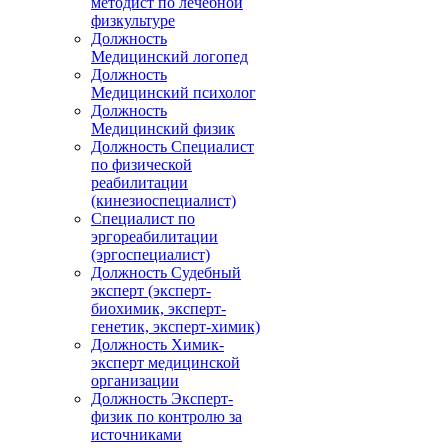
методист по лечебной
физкультуре
Должность
Медицинский логопед
Должность
Медицинский психолог
Должность
Медицинский физик
Должность Специалист
по физической
реабилитации
(кинезиоспециалист)
Специалист по
эргореабилитации
(эргоспециалист)
Должность Судебный
эксперт (эксперт-
биохимик, эксперт-
генетик, эксперт-химик)
Должность Химик-
эксперт медицинской
организации
Должность Эксперт-
физик по контролю за
источниками