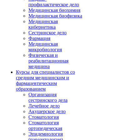
профилактическое дело
Медицинская биохимия
Медицинская биофизика
Медицинская
кибернетика
Сестринское дело
Фармация
Медицинская
микробиология
Физическая и
реабилитационная
медицина
Курсы для специалистов со
средним медицинским и
фармацевтическим
образованием
Организация
сестринского дела
Лечебное дело
Акушерское дело
Стоматология
Стоматология
ортопедическая
Эпидемиология
(паразитология)