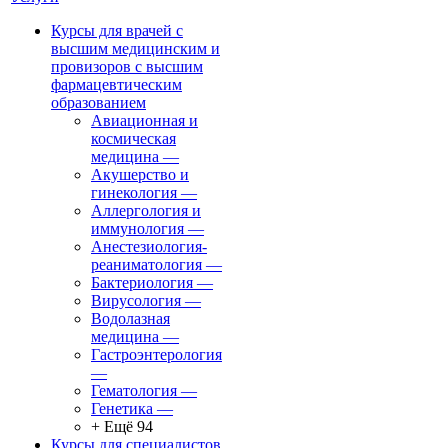
Курсы для врачей с
высшим медицинским и
провизоров с высшим
фармацевтическим
образованием
Авиационная и
космическая
медицина
—
Акушерство и
гинекология
—
Аллергология и
иммунология
—
Анестезиология-
реаниматология
—
Бактериология
—
Вирусология
—
Водолазная
медицина
—
Гастроэнтерология
—
Гематология
—
Генетика
—
+ Ещё 94
Курсы для специалистов