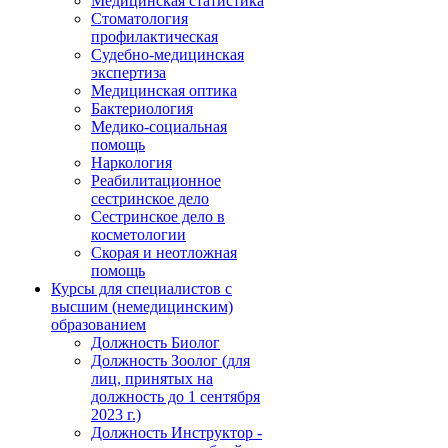
Медицинская статистика
Стоматология
профилактическая
Судебно-медицинская
экспертиза
Медицинская оптика
Бактериология
Медико-социальная
помощь
Наркология
Реабилитационное
сестринское дело
Сестринское дело в
косметологии
Скорая и неотложная
помощь
Курсы для специалистов с
высшим (немедицинским)
образованием
Должность Биолог
Должность Зоолог (для
лиц, принятых на
должность до 1 сентября
2023 г.)
Должность Инструктор -