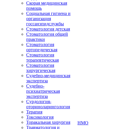
Скорая медицинская
помощь
Социальная гигиена и
организация
госсанэпидслужбы
Стоматология детская
Стоматология общей
практики
Стоматология
ортопедическая
Стоматология
терапевтическая
Стоматология
хирургическая
Судебно-медицинская
экспертиза
Судебно-
психиатрическая
экспертиза
Сурдология-
оториноларингология
Терапия
Токсикология
Торакальная хирургия
НМО
Травматология и