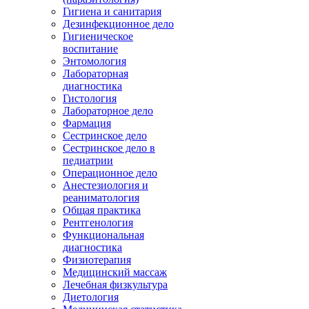
Гигиена и санитария
Дезинфекционное дело
Гигиеническое
воспитание
Энтомология
Лабораторная
диагностика
Гистология
Лабораторное дело
Фармация
Сестринское дело
Сестринское дело в
педиатрии
Операционное дело
Анестезиология и
реаниматология
Общая практика
Рентгенология
Функциональная
диагностика
Физиотерапия
Медицинский массаж
Лечебная физкультура
Диетология