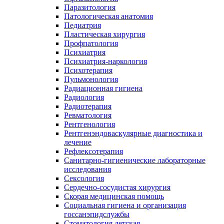
Паразитология
Патологическая анатомия
Педиатрия
Пластическая хирургия
Профпатология
Психиатрия
Психиатрия-наркология
Психотерапия
Пульмонология
Радиационная гигиена
Радиология
Радиотерапия
Ревматология
Рентгенология
Рентгенэндоваскулярные диагностика и
лечение
Рефлексотерапия
Санитарно-гигиенические лабораторные
исследования
Сексология
Сердечно-сосудистая хирургия
Скорая медицинская помощь
Социальная гигиена и организация
госсанэпидслужбы
Стоматология детская