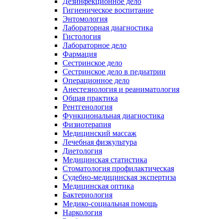
Дезинфекционное дело
Гигиеническое воспитание
Энтомология
Лабораторная диагностика
Гистология
Лабораторное дело
Фармация
Сестринское дело
Сестринское дело в педиатрии
Операционное дело
Анестезиология и реаниматология
Общая практика
Рентгенология
Функциональная диагностика
Физиотерапия
Медицинский массаж
Лечебная физкультура
Диетология
Медицинская статистика
Стоматология профилактическая
Судебно-медицинская экспертиза
Медицинская оптика
Бактериология
Медико-социальная помощь
Наркология