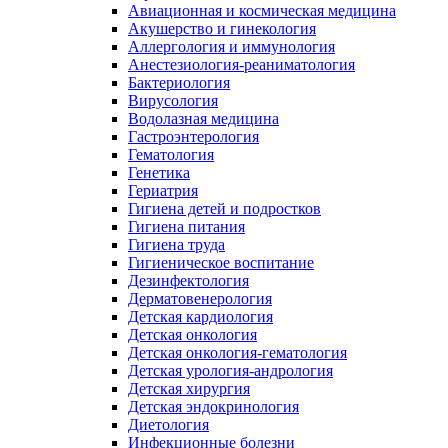
Авиационная и космическая медицина
Акушерство и гинекология
Аллергология и иммунология
Анестезиология-реаниматология
Бактериология
Вирусология
Водолазная медицина
Гастроэнтерология
Гематология
Генетика
Гериатрия
Гигиена детей и подростков
Гигиена питания
Гигиена труда
Гигиеническое воспитание
Дезинфектология
Дерматовенерология
Детская кардиология
Детская онкология
Детская онкология-гематология
Детская урология-андрология
Детская хирургия
Детская эндокринология
Диетология
Инфекционные болезни