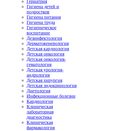
Гериатрия
Гигиена детей и
подростков
Гигиена питания
Гигиена труда
Гигиеническое
воспитание
Дезинфектология
Дерматовенерология
Детская кардиология
Детская онкология
Детская онкология-
гематология
Детская урология-
андрология
Детская хирургия
Детская эндокринология
Диетология
Инфекционные болезни
Кардиология
Клиническая
лабораторная
диагностика
Клиническая
фармакология