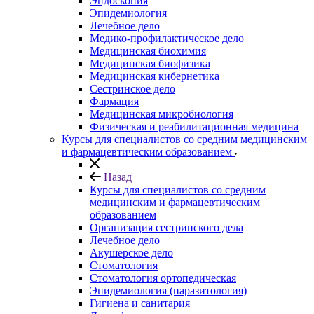
Эндоскопия
Эпидемиология
Лечебное дело
Медико-профилактическое дело
Медицинская биохимия
Медицинская биофизика
Медицинская кибернетика
Сестринское дело
Фармация
Медицинская микробиология
Физическая и реабилитационная медицина
Курсы для специалистов со средним медицинским
и фармацевтическим образованием
Назад
Курсы для специалистов со средним
медицинским и фармацевтическим
образованием
Организация сестринского дела
Лечебное дело
Акушерское дело
Стоматология
Стоматология ортопедическая
Эпидемиология (паразитология)
Гигиена и санитария