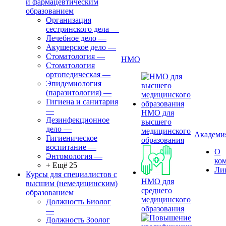
и фармацевтическим
образованием
Организация
сестринского дела
—
Лечебное дело
—
Акушерское дело
—
Стоматология
—
НМО
Стоматология
ортопедическая
—
Эпидемиология
(паразитология)
—
Гигиена и санитария
—
НМО для
Дезинфекционное
высшего
дело
—
медицинского
Академи
Гигиеническое
образования
воспитание
—
О
Энтомология
—
ко
+ Ещё 25
Ли
Курсы для специалистов с
НМО для
высшим (немедицинским)
среднего
образованием
медицинского
Должность Биолог
образования
—
Должность Зоолог