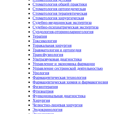
Стоматология общей практики
Стоматология ортопедическая
Стоматология терапевтическая
Стоматология хирургическая
Судебно-медицинская экспертиза
Судебно-психиатрическая экспертиза
Сурдология-оториноларингология
Терапия
Токсикология
Торакальная хирургия
Травматология и ортопедия
Трансфузиология
Ультразвуковая диагностика
Управление и экономика фармации
Управление сестринской деятельностью
Урология
Фармацевтическая технология
Фармацевтическая химия и фармакогнозия
Физиотерапия
Фтизиатрия
Функциональная диагностика
Хирургия
Челюстно-лицевая хирургия
Эндокринология