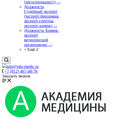
(эргоспециалист)
—
Должность
Судебный эксперт
(эксперт-биохимик,
эксперт-генетик,
эксперт-химик)
—
Должность Химик-
эксперт
медицинской
организации
—
+ Ещё 2
info@edu-medic.ru
+7 (812) 467-48-78
Заказать звонок