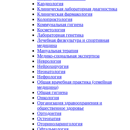
Кардиология
Клиническая лабораторная диагностика
Клиническая фармакология
Колопроктология
Коммунальная гигиена
Косметология
Лабораторная генетика
Лечебная физкультура и спортивная
медицина
Мануальная терапия
Медико-социальная экспертиза
Неврология
Нейрохирургия
Неонатология
Нефрология
Общая врачебная практика (семейная
медицина)
Общая гигиена
Онкология
Организация здравоохранения и
общественное здоровье
Ортодонтия
Остеопатия
Оториноларингология
Офтальмология