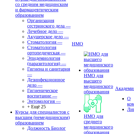
со средним медицинским
и фармацевтическим
образованием
Организация
сестринского дела
—
Лечебное дело
—
Акушерское дело
—
Стоматология
—
НМО
Стоматология
ортопедическая
—
Эпидемиология
(паразитология)
—
Гигиена и санитария
—
НМО для
Дезинфекционное
высшего
дело
—
медицинского
Академи
Гигиеническое
образования
воспитание
—
О
Энтомология
—
ко
+ Ещё 25
Ли
Курсы для специалистов с
НМО для
высшим (немедицинским)
среднего
образованием
медицинского
Должность Биолог
образования
—