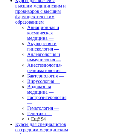
Курсы для врачей с
высшим медицинским и
провизоров с высшим
фармацевтическим
образованием
Авиационная и
космическая
медицина
—
Акушерство и
гинекология
—
Аллергология и
иммунология
—
Анестезиология-
реаниматология
—
Бактериология
—
Вирусология
—
Водолазная
медицина
—
Гастроэнтерология
—
Гематология
—
Генетика
—
+ Ещё 94
Курсы для специалистов
со средним медицинским