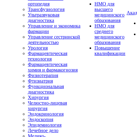
ортопедия
НМО для
Трансфузиология
высшего
Акад
Ультразвуковая
медицинского
диагностика
образования
Управление и экономика
НМО для
фармации
среднего
Управление сестринской
медицинского
деятельностью
образования
Урология
Повышение
Фармацевтическая
квалификации
технология
Фармацевтическая
химия и фармакогнозия
Физиотерапия
Фтизиатрия
Функциональная
диагностика
Хирургия
Челюстно-лицевая
хирургия
Эндокринология
Эндоскопия
Эпидемиология
Лечебное дело
Медико-