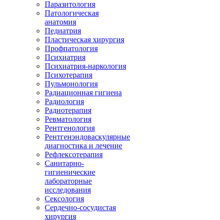
Паразитология
Патологическая
анатомия
Педиатрия
Пластическая хирургия
Профпатология
Психиатрия
Психиатрия-наркология
Психотерапия
Пульмонология
Радиационная гигиена
Радиология
Радиотерапия
Ревматология
Рентгенология
Рентгенэндоваскулярные
диагностика и лечение
Рефлексотерапия
Санитарно-
гигиенические
лабораторные
исследования
Сексология
Сердечно-сосудистая
хирургия