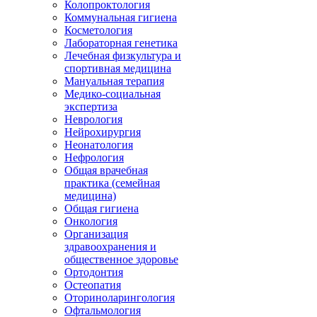
Колопроктология
Коммунальная гигиена
Косметология
Лабораторная генетика
Лечебная физкультура и
спортивная медицина
Мануальная терапия
Медико-социальная
экспертиза
Неврология
Нейрохирургия
Неонатология
Нефрология
Общая врачебная
практика (семейная
медицина)
Общая гигиена
Онкология
Организация
здравоохранения и
общественное здоровье
Ортодонтия
Остеопатия
Оториноларингология
Офтальмология