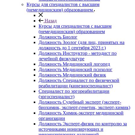
Курсы для специалистов с высшим
(немедицинским) образованием
Назад
Курсы для специалистов с высшим
(немедицинским) образованием
Должность Биолог
Должность Зоолог (для лиц, принятых на
должность до 1 сентября 2023 г.)
Должность Инструктор - методист по
лечебной физкультуре
Должность Медицинский логопед
Должность Медицинский психолог
Должность Медицинский физик
Должность Специалист по физической
реабилитации (кинезиоспециалист)
Специалист по эргореабилитации
(эргоспециалист)
Должность Судебный эксперт (эксперт-
биохимик, эксперт-генетик, эксперт-химик)
Должность Химик-эксперт медицинской
организации
Должность Эксперт-физик по контролю за
источниками ионизирующих и
неионизирующих излучений