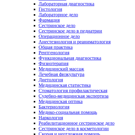
Лабораторная диагностика
Гистология
Лабораторное дело
Фармация
Сестринское дело
Сестринское дело в педиатрии
Операционное дело
Анестезиология и реаниматология
Общая практика
Рентгенология
Функциональная диагностика
Физиотерапия
Медицинский массаж
Лечебная физкультура
Диетология
Медицинская статистика
Стоматология профилактическая
Судебно-медицинская экспертиза
Медицинская оптика
Бактериология
Медико-социальная помощь
Наркология
Реабилитационное сестринское дело
Сестринское дело в косметологии
Скорая и неотложная помощь