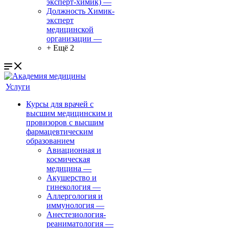
эксперт-химик)
—
Должность Химик-
эксперт
медицинской
организации
—
+ Ещё 2
Услуги
Курсы для врачей с
высшим медицинским и
провизоров с высшим
фармацевтическим
образованием
Авиационная и
космическая
медицина
—
Акушерство и
гинекология
—
Аллергология и
иммунология
—
Анестезиология-
реаниматология
—