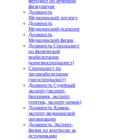
методист по лечебной
физкультуре
Должность
Медицинский логопед
Должность
Медицинский психолог
Должность
Медицинский физик
Должность Специалист
по физической
реабилитации
(кинезиоспециалист)
Специалист по
эргореабилитации
(эргоспециалист)
Должность Судебный
эксперт (эксперт-
биохимик, эксперт-
генетик, эксперт-химик)
Должность Химик-
эксперт медицинской
организации
Должность Эксперт-
физик по контролю за
источниками