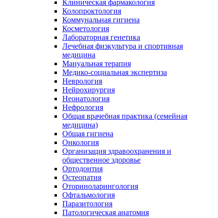
Клиническая фармакология
Колопроктология
Коммунальная гигиена
Косметология
Лабораторная генетика
Лечебная физкультура и спортивная
медицина
Мануальная терапия
Медико-социальная экспертиза
Неврология
Нейрохирургия
Неонатология
Нефрология
Общая врачебная практика (семейная
медицина)
Общая гигиена
Онкология
Организация здравоохранения и
общественное здоровье
Ортодонтия
Остеопатия
Оториноларингология
Офтальмология
Паразитология
Патологическая анатомия