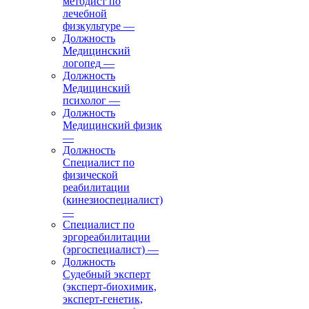
методист по
лечебной
физкультуре
—
Должность
Медицинский
логопед
—
Должность
Медицинский
психолог
—
Должность
Медицинский физик
—
Должность
Специалист по
физической
реабилитации
(кинезиоспециалист)
—
Специалист по
эргореабилитации
(эргоспециалист)
—
Должность
Судебный эксперт
(эксперт-биохимик,
эксперт-генетик,