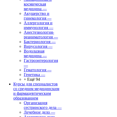
космическая
медицина
—
Акушерство и
гинекология
—
Аллергология и
иммунология
—
Анестезиология-
реаниматология
—
Бактериология
—
Вирусология
—
Водолазная
медицина
—
Гастроэнтерология
—
Гематология
—
Генетика
—
+ Ещё 94
Курсы для специалистов
со средним медицинским
и фармацевтическим
образованием
Организация
сестринского дела
—
Лечебное дело
—
Акушерское дело
—