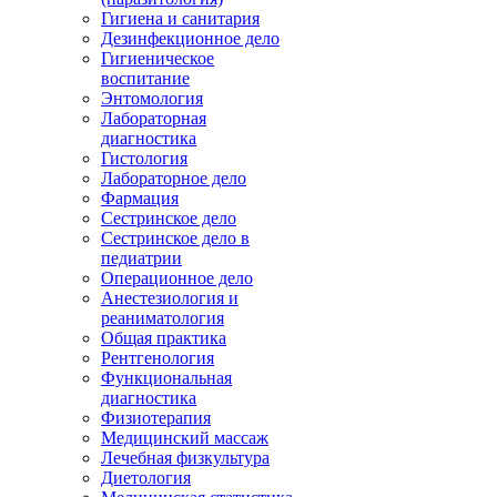
Гигиена и санитария
Дезинфекционное дело
Гигиеническое
воспитание
Энтомология
Лабораторная
диагностика
Гистология
Лабораторное дело
Фармация
Сестринское дело
Сестринское дело в
педиатрии
Операционное дело
Анестезиология и
реаниматология
Общая практика
Рентгенология
Функциональная
диагностика
Физиотерапия
Медицинский массаж
Лечебная физкультура
Диетология