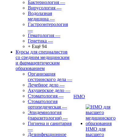
Бактериология
—
Вирусология
—
Водолазная
медицина
—
Гастроэнтерология
—
Гематология
—
Генетика
—
+ Ещё 94
Курсы для специалистов
со средним медицинским
и фармацевтическим
образованием
Организация
сестринского дела
—
Лечебное дело
—
Акушерское дело
—
Стоматология
—
НМО
Стоматология
ортопедическая
—
Эпидемиология
(паразитология)
—
Гигиена и санитария
—
НМО для
Дезинфекционное
высшего