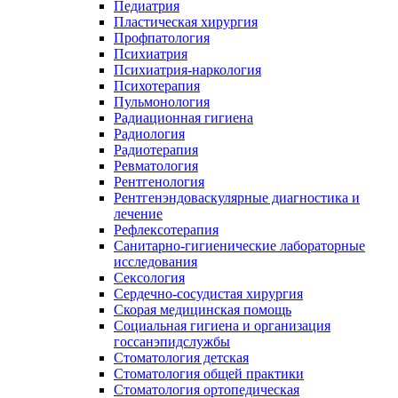
Педиатрия
Пластическая хирургия
Профпатология
Психиатрия
Психиатрия-наркология
Психотерапия
Пульмонология
Радиационная гигиена
Радиология
Радиотерапия
Ревматология
Рентгенология
Рентгенэндоваскулярные диагностика и
лечение
Рефлексотерапия
Санитарно-гигиенические лабораторные
исследования
Сексология
Сердечно-сосудистая хирургия
Скорая медицинская помощь
Социальная гигиена и организация
госсанэпидслужбы
Стоматология детская
Стоматология общей практики
Стоматология ортопедическая