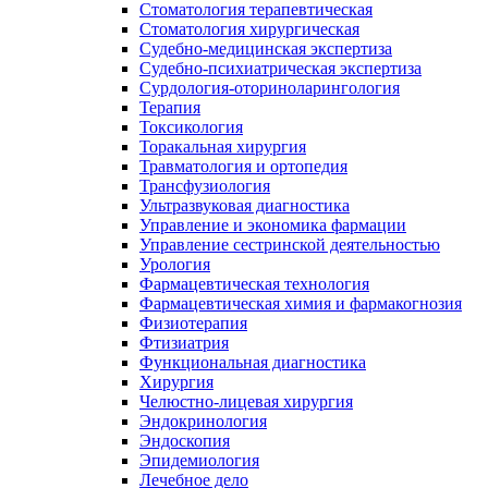
Стоматология терапевтическая
Стоматология хирургическая
Судебно-медицинская экспертиза
Судебно-психиатрическая экспертиза
Сурдология-оториноларингология
Терапия
Токсикология
Торакальная хирургия
Травматология и ортопедия
Трансфузиология
Ультразвуковая диагностика
Управление и экономика фармации
Управление сестринской деятельностью
Урология
Фармацевтическая технология
Фармацевтическая химия и фармакогнозия
Физиотерапия
Фтизиатрия
Функциональная диагностика
Хирургия
Челюстно-лицевая хирургия
Эндокринология
Эндоскопия
Эпидемиология
Лечебное дело