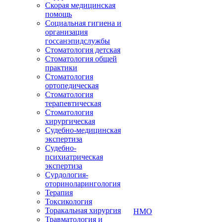
Скорая медицинская
помощь
Социальная гигиена и
организация
госсанэпидслужбы
Стоматология детская
Стоматология общей
практики
Стоматология
ортопедическая
Стоматология
терапевтическая
Стоматология
хирургическая
Судебно-медицинская
экспертиза
Судебно-
психиатрическая
экспертиза
Сурдология-
оториноларингология
Терапия
Токсикология
Торакальная хирургия
НМО
Травматология и