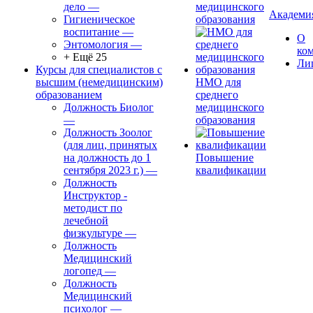
дело
—
медицинского
Академи
Гигиеническое
образования
воспитание
—
О
Энтомология
—
ко
+ Ещё 25
Ли
Курсы для специалистов с
высшим (немедицинским)
НМО для
образованием
среднего
Должность Биолог
медицинского
—
образования
Должность Зоолог
(для лиц, принятых
на должность до 1
Повышение
сентября 2023 г.)
—
квалификации
Должность
Инструктор -
методист по
лечебной
физкультуре
—
Должность
Медицинский
логопед
—
Должность
Медицинский
психолог
—