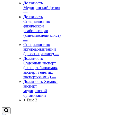
Должность
Медицинский физик
—
Должность
Специалист по
физической
реабилитации
(кинезиоспециалист)
—
Специалист по
эргореабилитации
(эргоспециалист)
—
Должность
Судебный эксперт
(эксперт-биохимик,
эксперт-генетик,
эксперт-химик)
—
Должность Химик-
эксперт
медицинской
организации
—
+ Ещё 2