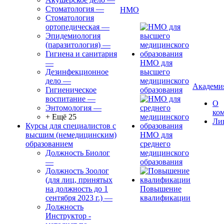
Стоматология
—
НМО
Стоматология
ортопедическая
—
Эпидемиология
(паразитология)
—
Гигиена и санитария
—
НМО для
Дезинфекционное
высшего
дело
—
медицинского
Академи
Гигиеническое
образования
воспитание
—
О
Энтомология
—
ко
+ Ещё 25
Ли
Курсы для специалистов с
высшим (немедицинским)
НМО для
образованием
среднего
Должность Биолог
медицинского
—
образования
Должность Зоолог
(для лиц, принятых
на должность до 1
Повышение
сентября 2023 г.)
—
квалификации
Должность
Инструктор -