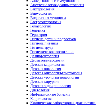
Аллергология и иммунология
Анестезиология-реаниматология
Бактериология
Вирусология
Водолазная медицина
Гастроэнтерология
Гематология
Генетика
Гериатрия
Гигиена детей и подростков
Гигиена питания
Гигиена труда
Гигиеническое воспитание
Дезинфектология
Дерматовенерология
Детская кардиология
Детская онкология
Детская онкология-гематология
Детская урология-андрология
Детская хирургия
Детская эндокринология
Диетология
Инфекционные болезни
Кардиология
Клиническая лабораторная диагностика