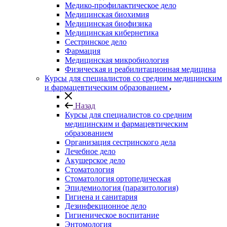
Медико-профилактическое дело
Медицинская биохимия
Медицинская биофизика
Медицинская кибернетика
Сестринское дело
Фармация
Медицинская микробиология
Физическая и реабилитационная медицина
Курсы для специалистов со средним медицинским
и фармацевтическим образованием
Назад
Курсы для специалистов со средним
медицинским и фармацевтическим
образованием
Организация сестринского дела
Лечебное дело
Акушерское дело
Стоматология
Стоматология ортопедическая
Эпидемиология (паразитология)
Гигиена и санитария
Дезинфекционное дело
Гигиеническое воспитание
Энтомология