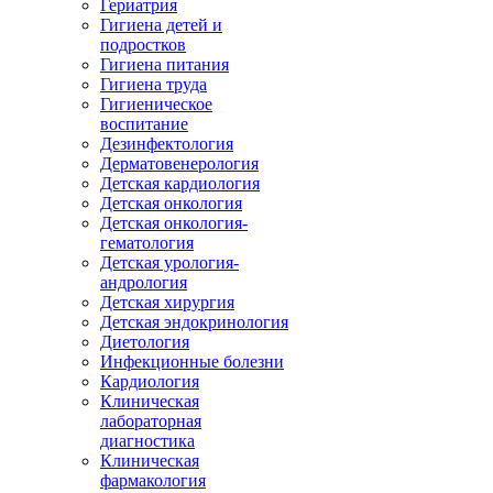
Гериатрия
Гигиена детей и
подростков
Гигиена питания
Гигиена труда
Гигиеническое
воспитание
Дезинфектология
Дерматовенерология
Детская кардиология
Детская онкология
Детская онкология-
гематология
Детская урология-
андрология
Детская хирургия
Детская эндокринология
Диетология
Инфекционные болезни
Кардиология
Клиническая
лабораторная
диагностика
Клиническая
фармакология