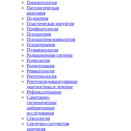
Паразитология
Патологическая
анатомия
Педиатрия
Пластическая хирургия
Профпатология
Психиатрия
Психиатрия-наркология
Психотерапия
Пульмонология
Радиационная гигиена
Радиология
Радиотерапия
Ревматология
Рентгенология
Рентгенэндоваскулярные
диагностика и лечение
Рефлексотерапия
Санитарно-
гигиенические
лабораторные
исследования
Сексология
Сердечно-сосудистая
хирургия