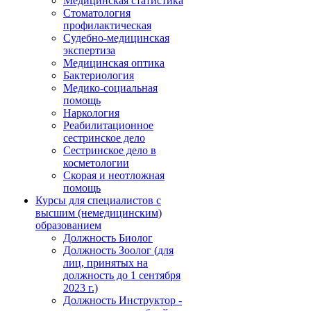
Медицинская статистика
Стоматология
профилактическая
Судебно-медицинская
экспертиза
Медицинская оптика
Бактериология
Медико-социальная
помощь
Наркология
Реабилитационное
сестринское дело
Сестринское дело в
косметологии
Скорая и неотложная
помощь
Курсы для специалистов с
высшим (немедицинским)
образованием
Должность Биолог
Должность Зоолог (для
лиц, принятых на
должность до 1 сентября
2023 г.)
Должность Инструктор -