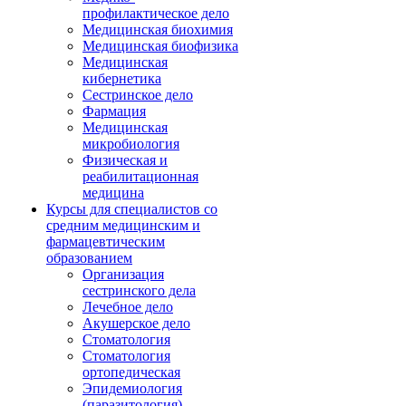
профилактическое дело
Медицинская биохимия
Медицинская биофизика
Медицинская
кибернетика
Сестринское дело
Фармация
Медицинская
микробиология
Физическая и
реабилитационная
медицина
Курсы для специалистов со
средним медицинским и
фармацевтическим
образованием
Организация
сестринского дела
Лечебное дело
Акушерское дело
Стоматология
Стоматология
ортопедическая
Эпидемиология
(паразитология)