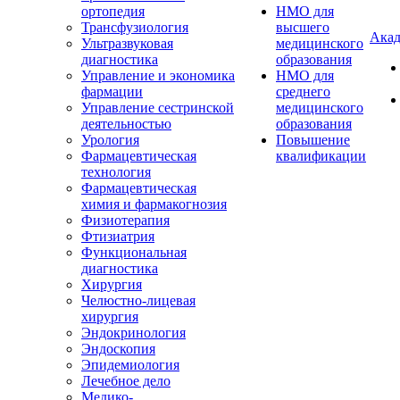
ортопедия
НМО для
Трансфузиология
высшего
Акад
Ультразвуковая
медицинского
диагностика
образования
Управление и экономика
НМО для
фармации
среднего
Управление сестринской
медицинского
деятельностью
образования
Урология
Повышение
Фармацевтическая
квалификации
технология
Фармацевтическая
химия и фармакогнозия
Физиотерапия
Фтизиатрия
Функциональная
диагностика
Хирургия
Челюстно-лицевая
хирургия
Эндокринология
Эндоскопия
Эпидемиология
Лечебное дело
Медико-