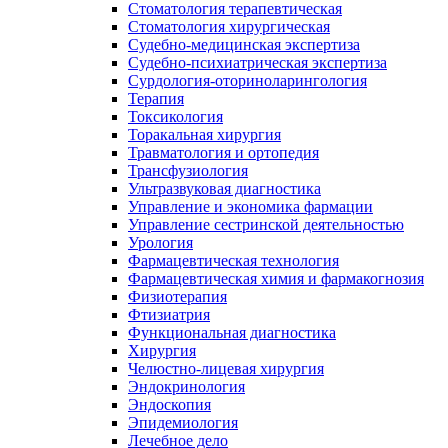
Стоматология терапевтическая
Стоматология хирургическая
Судебно-медицинская экспертиза
Судебно-психиатрическая экспертиза
Сурдология-оториноларингология
Терапия
Токсикология
Торакальная хирургия
Травматология и ортопедия
Трансфузиология
Ультразвуковая диагностика
Управление и экономика фармации
Управление сестринской деятельностью
Урология
Фармацевтическая технология
Фармацевтическая химия и фармакогнозия
Физиотерапия
Фтизиатрия
Функциональная диагностика
Хирургия
Челюстно-лицевая хирургия
Эндокринология
Эндоскопия
Эпидемиология
Лечебное дело