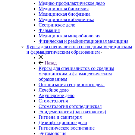
Медико-профилактическое дело
Медицинская биохимия
Медицинская биофизика
Медицинская кибернетика
Сестринское дело
Фармация
Медицинская микробиология
Физическая и реабилитационная медицина
Курсы для специалистов со средним медицинским
и фармацевтическим образованием
Назад
Курсы для специалистов со средним
медицинским и фармацевтическим
образованием
Организация сестринского дела
Лечебное дело
Акушерское дело
Стоматология
Стоматология ортопедическая
Эпидемиология (паразитология)
Гигиена и санитария
Дезинфекционное дело
Гигиеническое воспитание
Энтомология