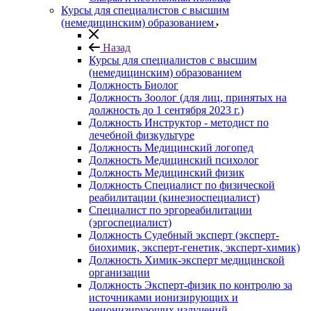
Курсы для специалистов с высшим
(немедицинским) образованием
Назад
Курсы для специалистов с высшим
(немедицинским) образованием
Должность Биолог
Должность Зоолог (для лиц, принятых на
должность до 1 сентября 2023 г.)
Должность Инструктор - методист по
лечебной физкультуре
Должность Медицинский логопед
Должность Медицинский психолог
Должность Медицинский физик
Должность Специалист по физической
реабилитации (кинезиоспециалист)
Специалист по эргореабилитации
(эргоспециалист)
Должность Судебный эксперт (эксперт-
биохимик, эксперт-генетик, эксперт-химик)
Должность Химик-эксперт медицинской
организации
Должность Эксперт-физик по контролю за
источниками ионизирующих и
неионизирующих излучений