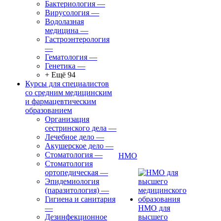
Бактериология
—
Вирусология
—
Водолазная
медицина
—
Гастроэнтерология
—
Гематология
—
Генетика
—
+ Ещё 94
Курсы для специалистов
со средним медицинским
и фармацевтическим
образованием
Организация
сестринского дела
—
Лечебное дело
—
Акушерское дело
—
Стоматология
—
НМО
Стоматология
ортопедическая
—
Эпидемиология
(паразитология)
—
Гигиена и санитария
—
НМО для
Дезинфекционное
высшего