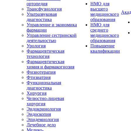
ортопедия
НМО для
Трансфузиология
высшего
Акад
Ультразвуковая
медицинского
диагностика
образования
Управление и экономика
НМО для
фармации
среднего
Управление сестринской
медицинского
деятельностью
образования
Урология
Повышение
Фармацевтическая
квалификации
технология
Фармацевтическая
химия и фармакогнозия
Физиотерапия
Фтизиатрия
Функциональная
диагностика
Хирургия
Челюстно-лицевая
хирургия
Эндокринология
Эндоскопия
Эпидемиология
Лечебное дело
Медико-