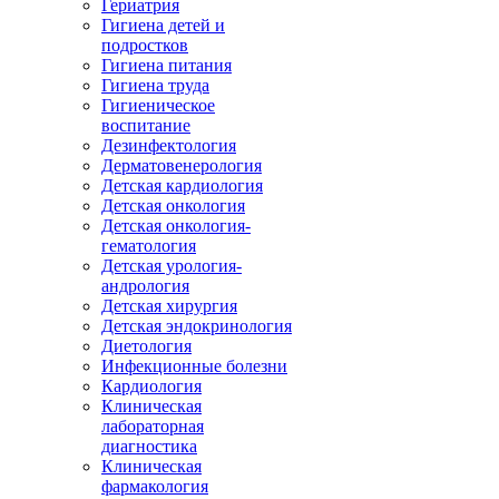
Гериатрия
Гигиена детей и
подростков
Гигиена питания
Гигиена труда
Гигиеническое
воспитание
Дезинфектология
Дерматовенерология
Детская кардиология
Детская онкология
Детская онкология-
гематология
Детская урология-
андрология
Детская хирургия
Детская эндокринология
Диетология
Инфекционные болезни
Кардиология
Клиническая
лабораторная
диагностика
Клиническая
фармакология