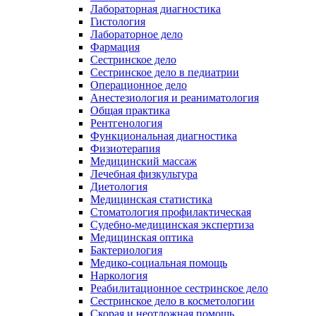
Лабораторная диагностика
Гистология
Лабораторное дело
Фармация
Сестринское дело
Сестринское дело в педиатрии
Операционное дело
Анестезиология и реаниматология
Общая практика
Рентгенология
Функциональная диагностика
Физиотерапия
Медицинский массаж
Лечебная физкультура
Диетология
Медицинская статистика
Стоматология профилактическая
Судебно-медицинская экспертиза
Медицинская оптика
Бактериология
Медико-социальная помощь
Наркология
Реабилитационное сестринское дело
Сестринское дело в косметологии
Скорая и неотложная помощь