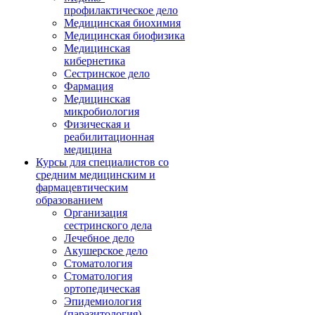
профилактическое дело
Медицинская биохимия
Медицинская биофизика
Медицинская
кибернетика
Сестринское дело
Фармация
Медицинская
микробиология
Физическая и
реабилитационная
медицина
Курсы для специалистов со
средним медицинским и
фармацевтическим
образованием
Организация
сестринского дела
Лечебное дело
Акушерское дело
Стоматология
Стоматология
ортопедическая
Эпидемиология
(паразитология)