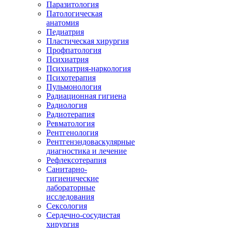
Паразитология
Патологическая
анатомия
Педиатрия
Пластическая хирургия
Профпатология
Психиатрия
Психиатрия-наркология
Психотерапия
Пульмонология
Радиационная гигиена
Радиология
Радиотерапия
Ревматология
Рентгенология
Рентгенэндоваскулярные
диагностика и лечение
Рефлексотерапия
Санитарно-
гигиенические
лабораторные
исследования
Сексология
Сердечно-сосудистая
хирургия