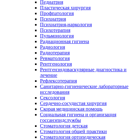
Педиатрия
Пластическая хирургия
Профпатология
Психиатрия
Психиатрия-наркология
Психотерапия
Пульмонология
Радиационная гигиена
Радиология
Радиотерапия
Ревматология
Рентгенология
Рентгенэндоваскулярные диагностика и
лечение
Рефлексотерапия
Санитарно-гигиенические лабораторные
исследования
Сексология
Сердечно-сосудистая хирургия
Скорая медицинская помощь
Социальная гигиена и организация
госсанэпидслужбы
Стоматология детская
Стоматология общей практики
Стоматология ортопедическая