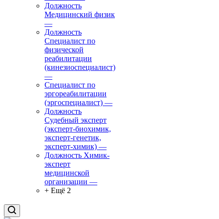
Должность
Медицинский физик
—
Должность
Специалист по
физической
реабилитации
(кинезиоспециалист)
—
Специалист по
эргореабилитации
(эргоспециалист)
—
Должность
Судебный эксперт
(эксперт-биохимик,
эксперт-генетик,
эксперт-химик)
—
Должность Химик-
эксперт
медицинской
организации
—
+ Ещё 2