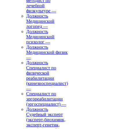
методист по
лечебной
физкультуре
—
Должность
Медицинский
логопед
—
Должность
Медицинский
психолог
—
Должность
Медицинский физик
—
Должность
Специалист по
физической
реабилитации
(кинезиоспециалист)
—
Специалист по
эргореабилитации
(эргоспециалист)
—
Должность
Судебный эксперт
(эксперт-биохимик,
эксперт-генетик,