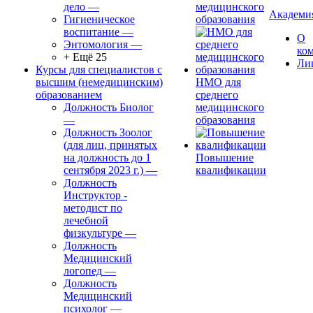
дело
—
медицинского
Академи
Гигиеническое
образования
воспитание
—
О
Энтомология
—
ко
+ Ещё 25
Ли
Курсы для специалистов с
высшим (немедицинским)
НМО для
образованием
среднего
Должность Биолог
медицинского
—
образования
Должность Зоолог
(для лиц, принятых
на должность до 1
Повышение
сентября 2023 г.)
—
квалификации
Должность
Инструктор -
методист по
лечебной
физкультуре
—
Должность
Медицинский
логопед
—
Должность
Медицинский
психолог
—