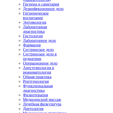
Гигиена и санитария
Дезинфекционное дело
Гигиеническое
воспитание
Энтомология
Лабораторная
диагностика
Гистология
Лабораторное дело
Фармация
Сестринское дело
Сестринское дело в
педиатрии
Операционное дело
Анестезиология и
реаниматология
Общая практика
Рентгенология
Функциональная
диагностика
Физиотерапия
Медицинский массаж
Лечебная физкультура
Диетология