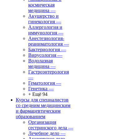
космическая
медицина
—
Акушерство и
гинекология
—
Аллергология и
иммунология
—
Анестезиология-
реаниматология
—
Бактериология
—
Вирусология
—
Водолазная
медицина
—
Гастроэнтерология
—
Гематология
—
Генетика
—
+ Ещё 94
Курсы для специалистов
со средним медицинским
и фармацевтическим
образованием
Организация
сестринского дела
—
Лечебное дело
—
Акушерское дело
—