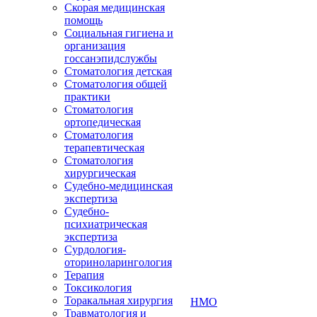
Скорая медицинская
помощь
Социальная гигиена и
организация
госсанэпидслужбы
Стоматология детская
Стоматология общей
практики
Стоматология
ортопедическая
Стоматология
терапевтическая
Стоматология
хирургическая
Судебно-медицинская
экспертиза
Судебно-
психиатрическая
экспертиза
Сурдология-
оториноларингология
Терапия
Токсикология
Торакальная хирургия
НМО
Травматология и