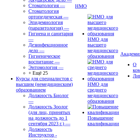
Стоматология
—
НМО
Стоматология
ортопедическая
—
Эпидемиология
(паразитология)
—
Гигиена и санитария
—
НМО для
Дезинфекционное
высшего
дело
—
медицинского
Академи
Гигиеническое
образования
воспитание
—
О
Энтомология
—
ко
+ Ещё 25
Ли
Курсы для специалистов с
высшим (немедицинским)
НМО для
образованием
среднего
Должность Биолог
медицинского
—
образования
Должность Зоолог
(для лиц, принятых
на должность до 1
Повышение
сентября 2023 г.)
—
квалификации
Должность
Инструктор -