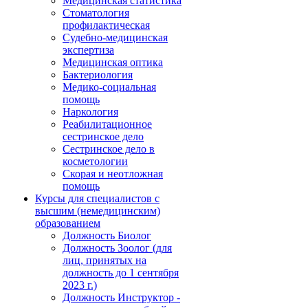
Медицинская статистика
Стоматология
профилактическая
Судебно-медицинская
экспертиза
Медицинская оптика
Бактериология
Медико-социальная
помощь
Наркология
Реабилитационное
сестринское дело
Сестринское дело в
косметологии
Скорая и неотложная
помощь
Курсы для специалистов с
высшим (немедицинским)
образованием
Должность Биолог
Должность Зоолог (для
лиц, принятых на
должность до 1 сентября
2023 г.)
Должность Инструктор -