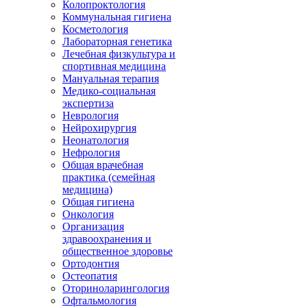
Колопроктология
Коммунальная гигиена
Косметология
Лабораторная генетика
Лечебная физкультура и
спортивная медицина
Мануальная терапия
Медико-социальная
экспертиза
Неврология
Нейрохирургия
Неонатология
Нефрология
Общая врачебная
практика (семейная
медицина)
Общая гигиена
Онкология
Организация
здравоохранения и
общественное здоровье
Ортодонтия
Остеопатия
Оториноларингология
Офтальмология