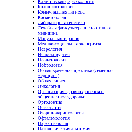
Клиническая фармакология
Колопроктология
Коммунальная гигиена
Косметология
Лабораторная генетика
Лечебная физкультура и спортивная
медицина
Мануальная терапия
Медико-социальная экспертиза
Неврология
Нейрохирургия
Неонатология
Нефрология
Общая врачебная практика (семейная
медицина)
Общая гигиена
Онкология
Организация здравоохранения и
общественное здоровье
Ортодонтия
Остеопатия
Оториноларингология
Офтальмология
Паразитология
Патологическая анатомия