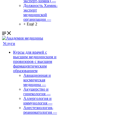
эксперт-химик)
—
Должность Химик-
эксперт
медицинской
организации
—
+ Ещё 2
Услуги
Курсы для врачей с
высшим медицинским и
провизоров с высшим
фармацевтическим
образованием
Авиационная и
космическая
медицина
—
Акушерство и
гинекология
—
Аллергология и
иммунология
—
Анестезиология-
реаниматология
—