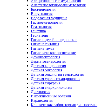
Аллергология и иммунология
Анестезиология-реаниматология
Бактериология
Вирусология
Водолазная медицина
Гастроэнтерология
Гематология
Генетика
Гериатрия
Гигиена детей и подростков
Гигиена питания
Гигиена труда
Гигиеническое воспитание
Дезинфектология
Дерматовенерология
Детская кардиология
Детская онкология
Детская онкология-гематология
Детская урология-андрология
Детская хирургия
Детская эндокринология
Диетология
Инфекционные болезни
Кардиология
Клиническая лабораторная диагностика