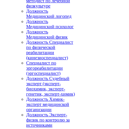
методист по лечебной
физкультуре
Должность
Медицинский логопед
Должность
Медицинский психолог
Должность
Медицинский физик
Должность Специалист
по физической
реабилитации
(кинезиоспециалист)
Специалист по
эргореабилитации
(эргоспециалист)
Должность Судебный
эксперт (эксперт-
биохимик, эксперт-
генетик, эксперт-химик)
Должность Химик-
эксперт медицинской
организации
Должность Эксперт-
физик по контролю за
источниками