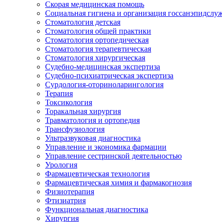
Скорая медицинская помощь
Социальная гигиена и организация госсанэпидслу
Стоматология детская
Стоматология общей практики
Стоматология ортопедическая
Стоматология терапевтическая
Стоматология хирургическая
Судебно-медицинская экспертиза
Судебно-психиатрическая экспертиза
Сурдология-оториноларингология
Терапия
Токсикология
Торакальная хирургия
Травматология и ортопедия
Трансфузиология
Ультразвуковая диагностика
Управление и экономика фармации
Управление сестринской деятельностью
Урология
Фармацевтическая технология
Фармацевтическая химия и фармакогнозия
Физиотерапия
Фтизиатрия
Функциональная диагностика
Хирургия