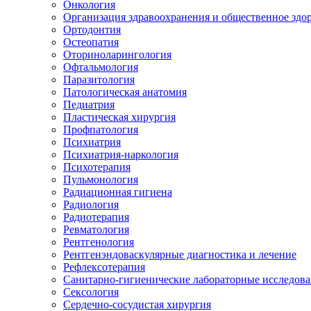
Онкология
Организация здравоохранения и общественное здо
Ортодонтия
Остеопатия
Оториноларингология
Офтальмология
Паразитология
Патологическая анатомия
Педиатрия
Пластическая хирургия
Профпатология
Психиатрия
Психиатрия-наркология
Психотерапия
Пульмонология
Радиационная гигиена
Радиология
Радиотерапия
Ревматология
Рентгенология
Рентгенэндоваскулярные диагностика и лечение
Рефлексотерапия
Санитарно-гигиенические лабораторные исследов
Сексология
Сердечно-сосудистая хирургия