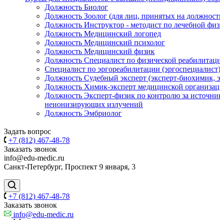
Должность Биолог
Должность Зоолог (для лиц, принятых на должность 
Должность Инструктор - методист по лечебной физ
Должность Медицинский логопед
Должность Медицинский психолог
Должность Медицинский физик
Должность Специалист по физической реабилитаци
Специалист по эргореабилитации (эргоспециалист
Должность Судебный эксперт (эксперт-биохимик, э
Должность Химик-эксперт медицинской организа
Должность Эксперт-физик по контролю за источн
неионизирующих излучений
Должность Эмбриолог
Задать вопрос
+7 (812) 467-48-78
Заказать звонок
info@edu-medic.ru
Санкт-Петербург, Проспект 9 января, 3
+7 (812) 467-48-78
Заказать звонок
info@edu-medic.ru