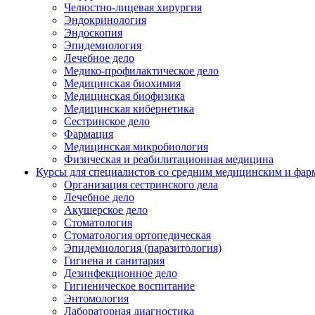
Челюстно-лицевая хирургия
Эндокринология
Эндоскопия
Эпидемиология
Лечебное дело
Медико-профилактическое дело
Медицинская биохимия
Медицинская биофизика
Медицинская кибернетика
Сестринское дело
Фармация
Медицинская микробиология
Физическая и реабилитационная медицина
Курсы для специалистов со средним медицинским и фар
Организация сестринского дела
Лечебное дело
Акушерское дело
Стоматология
Стоматология ортопедическая
Эпидемиология (паразитология)
Гигиена и санитария
Дезинфекционное дело
Гигиеническое воспитание
Энтомология
Лабораторная диагностика