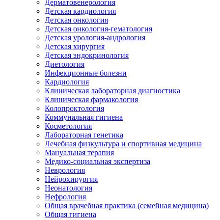
Дерматовенерология
Детская кардиология
Детская онкология
Детская онкология-гематология
Детская урология-андрология
Детская хирургия
Детская эндокринология
Диетология
Инфекционные болезни
Кардиология
Клиническая лабораторная диагностика
Клиническая фармакология
Колопроктология
Коммунальная гигиена
Косметология
Лабораторная генетика
Лечебная физкультура и спортивная медицина
Мануальная терапия
Медико-социальная экспертиза
Неврология
Нейрохирургия
Неонатология
Нефрология
Общая врачебная практика (семейная медицина)
Общая гигиена