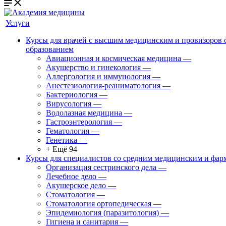
Услуги
Курсы для врачей с высшим медицинским и провизоров
образованием
Авиационная и космическая медицина
—
Акушерство и гинекология
—
Аллергология и иммунология
—
Анестезиология-реаниматология
—
Бактериология
—
Вирусология
—
Водолазная медицина
—
Гастроэнтерология
—
Гематология
—
Генетика
—
+ Ещё 94
Курсы для специалистов со средним медицинским и фар
Организация сестринского дела
—
Лечебное дело
—
Акушерское дело
—
Стоматология
—
Стоматология ортопедическая
—
Эпидемиология (паразитология)
—
Гигиена и санитария
—