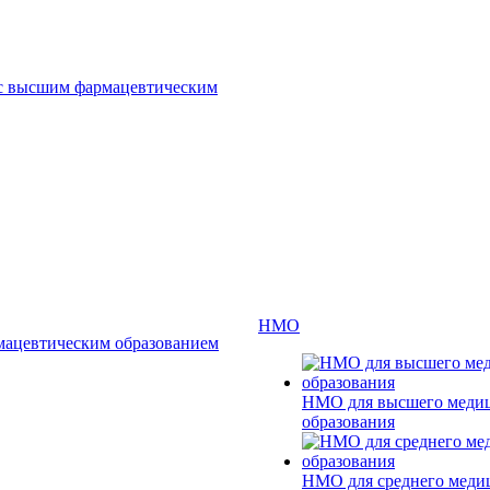
 с высшим фармацевтическим
НМО
мацевтическим образованием
НМО для высшего меди
образования
НМО для среднего меди