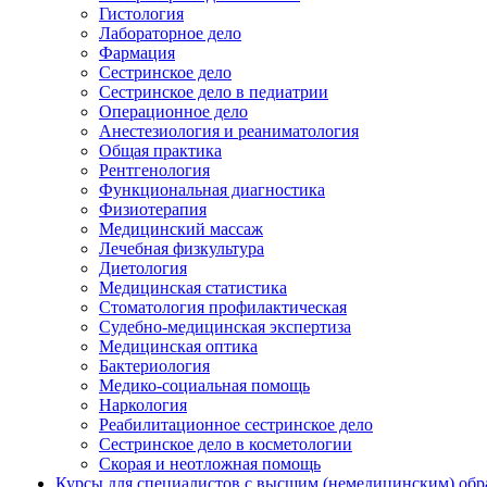
Гистология
Лабораторное дело
Фармация
Сестринское дело
Сестринское дело в педиатрии
Операционное дело
Анестезиология и реаниматология
Общая практика
Рентгенология
Функциональная диагностика
Физиотерапия
Медицинский массаж
Лечебная физкультура
Диетология
Медицинская статистика
Стоматология профилактическая
Судебно-медицинская экспертиза
Медицинская оптика
Бактериология
Медико-социальная помощь
Наркология
Реабилитационное сестринское дело
Сестринское дело в косметологии
Скорая и неотложная помощь
Курсы для специалистов с высшим (немедицинским) обр