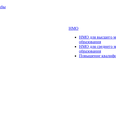
жбы
НМО
НМО для высшего м
образования
НМО для среднего 
образования
Повышение квалиф