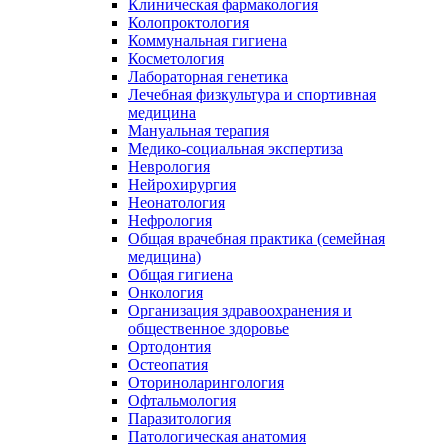
Клиническая фармакология
Колопроктология
Коммунальная гигиена
Косметология
Лабораторная генетика
Лечебная физкультура и спортивная
медицина
Мануальная терапия
Медико-социальная экспертиза
Неврология
Нейрохирургия
Неонатология
Нефрология
Общая врачебная практика (семейная
медицина)
Общая гигиена
Онкология
Организация здравоохранения и
общественное здоровье
Ортодонтия
Остеопатия
Оториноларингология
Офтальмология
Паразитология
Патологическая анатомия