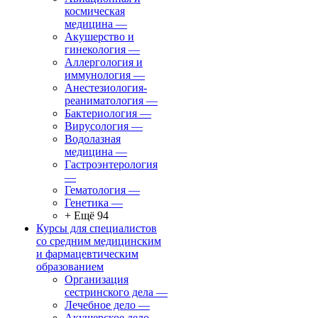
космическая
медицина
—
Акушерство и
гинекология
—
Аллергология и
иммунология
—
Анестезиология-
реаниматология
—
Бактериология
—
Вирусология
—
Водолазная
медицина
—
Гастроэнтерология
—
Гематология
—
Генетика
—
+ Ещё 94
Курсы для специалистов
со средним медицинским
и фармацевтическим
образованием
Организация
сестринского дела
—
Лечебное дело
—
Акушерское дело
—