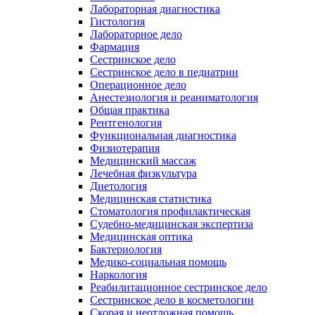
Лабораторная диагностика
Гистология
Лабораторное дело
Фармация
Сестринское дело
Сестринское дело в педиатрии
Операционное дело
Анестезиология и реаниматология
Общая практика
Рентгенология
Функциональная диагностика
Физиотерапия
Медицинский массаж
Лечебная физкультура
Диетология
Медицинская статистика
Стоматология профилактическая
Судебно-медицинская экспертиза
Медицинская оптика
Бактериология
Медико-социальная помощь
Наркология
Реабилитационное сестринское дело
Сестринское дело в косметологии
Скорая и неотложная помощь