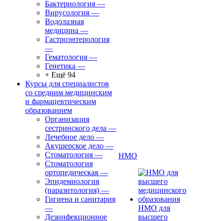
Бактериология
—
Вирусология
—
Водолазная
медицина
—
Гастроэнтерология
—
Гематология
—
Генетика
—
+ Ещё 94
Курсы для специалистов
со средним медицинским
и фармацевтическим
образованием
Организация
сестринского дела
—
Лечебное дело
—
Акушерское дело
—
Стоматология
—
НМО
Стоматология
ортопедическая
—
Эпидемиология
(паразитология)
—
Гигиена и санитария
—
НМО для
Дезинфекционное
высшего