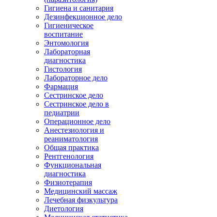
Гигиена и санитария
Дезинфекционное дело
Гигиеническое
воспитание
Энтомология
Лабораторная
диагностика
Гистология
Лабораторное дело
Фармация
Сестринское дело
Сестринское дело в
педиатрии
Операционное дело
Анестезиология и
реаниматология
Общая практика
Рентгенология
Функциональная
диагностика
Физиотерапия
Медицинский массаж
Лечебная физкультура
Диетология