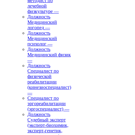
методист по
лечебной
физкультуре
—
Должность
Медицинский
логопед
—
Должность
Медицинский
психолог
—
Должность
Медицинский физик
—
Должность
Специалист по
физической
реабилитации
(кинезиоспециалист)
—
Специалист по
эргореабилитации
(эргоспециалист)
—
Должность
Судебный эксперт
(эксперт-биохимик,
эксперт-генетик,