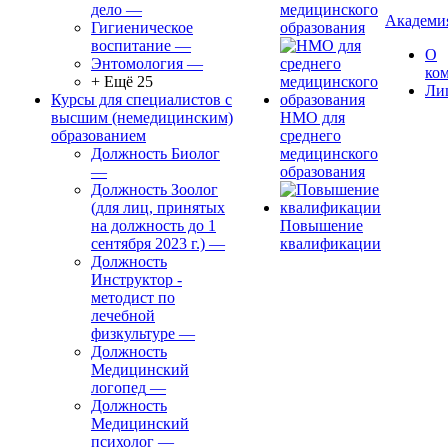
дело
—
медицинского
Академи
Гигиеническое
образования
воспитание
—
О
Энтомология
—
ко
+ Ещё 25
Ли
Курсы для специалистов с
высшим (немедицинским)
НМО для
образованием
среднего
Должность Биолог
медицинского
—
образования
Должность Зоолог
(для лиц, принятых
на должность до 1
Повышение
сентября 2023 г.)
—
квалификации
Должность
Инструктор -
методист по
лечебной
физкультуре
—
Должность
Медицинский
логопед
—
Должность
Медицинский
психолог
—