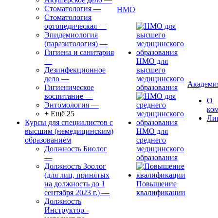
Стоматология
—
НМО
Стоматология
ортопедическая
—
Эпидемиология
(паразитология)
—
Гигиена и санитария
—
НМО для
Дезинфекционное
высшего
дело
—
медицинского
Академи
Гигиеническое
образования
воспитание
—
О
Энтомология
—
ко
+ Ещё 25
Ли
Курсы для специалистов с
высшим (немедицинским)
НМО для
образованием
среднего
Должность Биолог
медицинского
—
образования
Должность Зоолог
(для лиц, принятых
на должность до 1
Повышение
сентября 2023 г.)
—
квалификации
Должность
Инструктор -