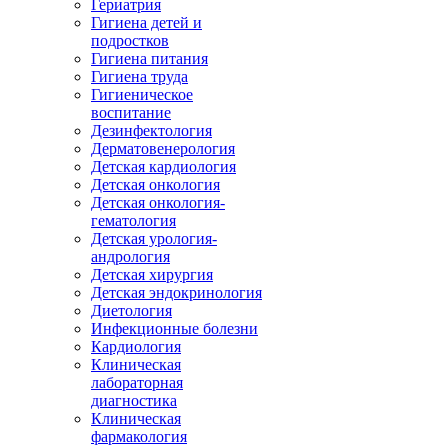
Гериатрия
Гигиена детей и
подростков
Гигиена питания
Гигиена труда
Гигиеническое
воспитание
Дезинфектология
Дерматовенерология
Детская кардиология
Детская онкология
Детская онкология-
гематология
Детская урология-
андрология
Детская хирургия
Детская эндокринология
Диетология
Инфекционные болезни
Кардиология
Клиническая
лабораторная
диагностика
Клиническая
фармакология