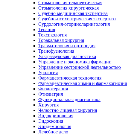
Стоматология терапевтическая
Стоматология хирургическая
Судебно-медицинская экспертиза
Судебно-психиатрическая экспертиза
Сурдология-оториноларингология
Терапия
Токсикология
Торакальная хирургия
Травматология и ортопедия
Трансфузиология
Ультразвуковая диагностика
Управление и экономика фармации
Управление сестринской деятельностью
Урология
Фармацевтическая технология
Фармацевтическая химия и фармакогнозия
Физиотерапия
Фтизиатрия
Функциональная диагностика
Хирургия
Челюстно-лицевая хирургия
Эндокринология
Эндоскопия
Эпидемиология
Лечебное дело