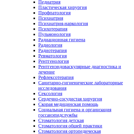
Педиатрия
Пластическая хирургия
Профпатология
Психиатрия
Психиатрия-наркология
Психотерапия
Пульмонология
Радиационная гигиена
Радиология
Радиотерапия
Ревматология
Рентгенология
Рентгенэндоваскулярные диагностика и
лечение
Рефлексотерапия
Санитарно-гигиенические лабораторные
исследования
Сексология
Сердечно-сосудистая хирургия
Скорая медицинская помощь
Социальная гигиена и организация
госсанэпидслужбы
Стоматология детская
Стоматология общей практики
Стоматология ортопедическая