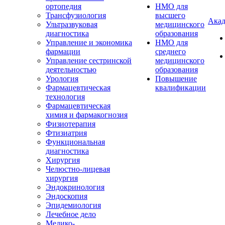
ортопедия
НМО для
Трансфузиология
высшего
Акад
Ультразвуковая
медицинского
диагностика
образования
Управление и экономика
НМО для
фармации
среднего
Управление сестринской
медицинского
деятельностью
образования
Урология
Повышение
Фармацевтическая
квалификации
технология
Фармацевтическая
химия и фармакогнозия
Физиотерапия
Фтизиатрия
Функциональная
диагностика
Хирургия
Челюстно-лицевая
хирургия
Эндокринология
Эндоскопия
Эпидемиология
Лечебное дело
Медико-