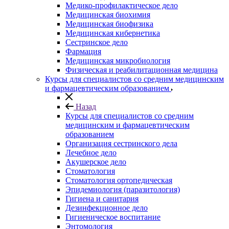
Медико-профилактическое дело
Медицинская биохимия
Медицинская биофизика
Медицинская кибернетика
Сестринское дело
Фармация
Медицинская микробиология
Физическая и реабилитационная медицина
Курсы для специалистов со средним медицинским
и фармацевтическим образованием
Назад
Курсы для специалистов со средним
медицинским и фармацевтическим
образованием
Организация сестринского дела
Лечебное дело
Акушерское дело
Стоматология
Стоматология ортопедическая
Эпидемиология (паразитология)
Гигиена и санитария
Дезинфекционное дело
Гигиеническое воспитание
Энтомология