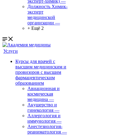
эксперт-химик)
—
Должность Химик-
эксперт
медицинской
организации
—
+ Ещё 2
Услуги
Курсы для врачей с
высшим медицинским и
провизоров с высшим
фармацевтическим
образованием
Авиационная и
космическая
медицина
—
Акушерство и
гинекология
—
Аллергология и
иммунология
—
Анестезиология-
реаниматология
—