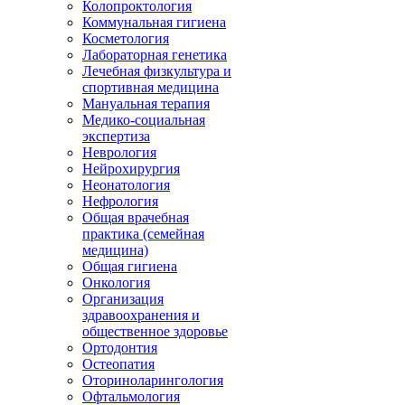
Колопроктология
Коммунальная гигиена
Косметология
Лабораторная генетика
Лечебная физкультура и
спортивная медицина
Мануальная терапия
Медико-социальная
экспертиза
Неврология
Нейрохирургия
Неонатология
Нефрология
Общая врачебная
практика (семейная
медицина)
Общая гигиена
Онкология
Организация
здравоохранения и
общественное здоровье
Ортодонтия
Остеопатия
Оториноларингология
Офтальмология