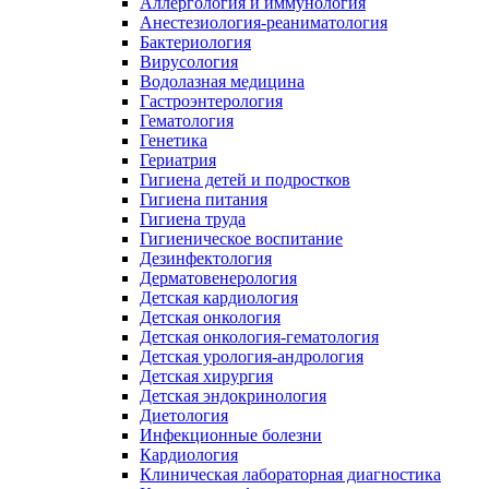
Аллергология и иммунология
Анестезиология-реаниматология
Бактериология
Вирусология
Водолазная медицина
Гастроэнтерология
Гематология
Генетика
Гериатрия
Гигиена детей и подростков
Гигиена питания
Гигиена труда
Гигиеническое воспитание
Дезинфектология
Дерматовенерология
Детская кардиология
Детская онкология
Детская онкология-гематология
Детская урология-андрология
Детская хирургия
Детская эндокринология
Диетология
Инфекционные болезни
Кардиология
Клиническая лабораторная диагностика