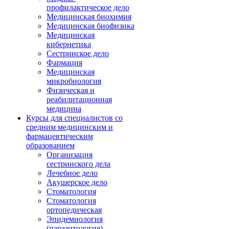
профилактическое дело
Медицинская биохимия
Медицинская биофизика
Медицинская
кибернетика
Сестринское дело
Фармация
Медицинская
микробиология
Физическая и
реабилитационная
медицина
Курсы для специалистов со
средним медицинским и
фармацевтическим
образованием
Организация
сестринского дела
Лечебное дело
Акушерское дело
Стоматология
Стоматология
ортопедическая
Эпидемиология
(паразитология)