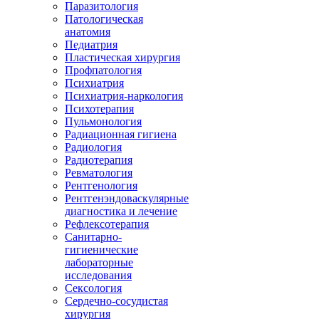
Паразитология
Патологическая
анатомия
Педиатрия
Пластическая хирургия
Профпатология
Психиатрия
Психиатрия-наркология
Психотерапия
Пульмонология
Радиационная гигиена
Радиология
Радиотерапия
Ревматология
Рентгенология
Рентгенэндоваскулярные
диагностика и лечение
Рефлексотерапия
Санитарно-
гигиенические
лабораторные
исследования
Сексология
Сердечно-сосудистая
хирургия