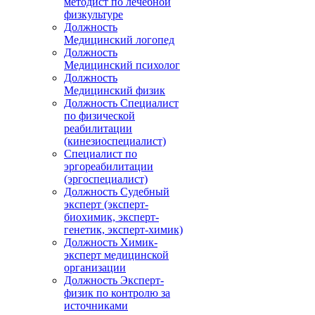
методист по лечебной
физкультуре
Должность
Медицинский логопед
Должность
Медицинский психолог
Должность
Медицинский физик
Должность Специалист
по физической
реабилитации
(кинезиоспециалист)
Специалист по
эргореабилитации
(эргоспециалист)
Должность Судебный
эксперт (эксперт-
биохимик, эксперт-
генетик, эксперт-химик)
Должность Химик-
эксперт медицинской
организации
Должность Эксперт-
физик по контролю за
источниками