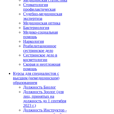
Медицинская статистика
Стоматология
профилактическая
Судебно-медицинская
экспертиза
Медицинская оптика
Бактериология
Медико-социальная
помощь
Наркология
Реабилитационное
сестринское дело
Сестринское дело в
косметологии
Скорая и неотложная
помощь
Курсы для специалистов с
высшим (немедицинским)
образованием
Должность Биолог
Должность Зоолог (для
лиц, принятых на
должность до 1 сентября
2023 г.)
Должность Инструктор -