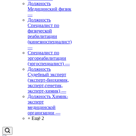
Должность
Медицинский физик
—
Должность
Специалист по
физической
реабилитации
(кинезиоспециалист)
—
Специалист по
эргореабилитации
(эргоспециалист)
—
Должность
Судебный эксперт
(эксперт-биохимик,
эксперт-генетик,
эксперт-химик)
—
Должность Химик-
эксперт
медицинской
организации
—
+ Ещё 2