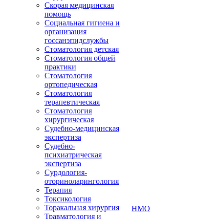
Скорая медицинская
помощь
Социальная гигиена и
организация
госсанэпидслужбы
Стоматология детская
Стоматология общей
практики
Стоматология
ортопедическая
Стоматология
терапевтическая
Стоматология
хирургическая
Судебно-медицинская
экспертиза
Судебно-
психиатрическая
экспертиза
Сурдология-
оториноларингология
Терапия
Токсикология
Торакальная хирургия
НМО
Травматология и