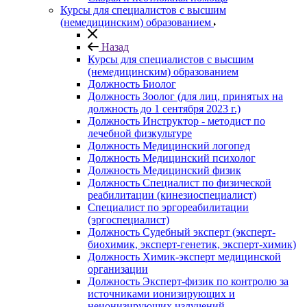
Курсы для специалистов с высшим
(немедицинским) образованием
Назад
Курсы для специалистов с высшим
(немедицинским) образованием
Должность Биолог
Должность Зоолог (для лиц, принятых на
должность до 1 сентября 2023 г.)
Должность Инструктор - методист по
лечебной физкультуре
Должность Медицинский логопед
Должность Медицинский психолог
Должность Медицинский физик
Должность Специалист по физической
реабилитации (кинезиоспециалист)
Специалист по эргореабилитации
(эргоспециалист)
Должность Судебный эксперт (эксперт-
биохимик, эксперт-генетик, эксперт-химик)
Должность Химик-эксперт медицинской
организации
Должность Эксперт-физик по контролю за
источниками ионизирующих и
неионизирующих излучений