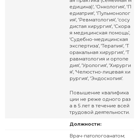
ая практика (семейная м
едицина)', 'Онкология', 'П
едиатрия', 'Пульмонолог
ия', 'Ревматология', 'сосу
дистая хирургия', 'Скора
я медицинская помощь',
'Судебно-медицинская
экспертиза', 'Терапия', 'Т
оракальная хирургия', 'Т
равматология и ортопе
дия', 'Урология', 'Хирурги
я', 'Челюстно-лицевая хи
рургия', 'Эндоскопия'.
Повышение квалифика
ции не реже одного раз
а в 5 лет в течение всей
трудовой деятельности.
Должности:
Врач-патологоанатом;