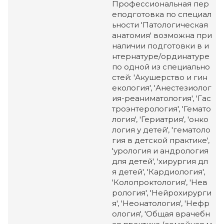
Профессиональная пер
еподготовка по специал
ьности 'Патологическая
анатомия' возможна при
наличии подготовки в и
нтернатуре/ординатуре
по одной из специально
стей: 'Акушерство и гин
екология', 'Анестезиолог
ия-реаниматология', 'Гас
троэнтерология', 'Гемато
логия', 'Гериатрия', 'онко
логия у детей', 'гематоло
гия в детской практике',
'урология и андрология
для детей', 'хирургия дл
я детей', 'Кардиология',
'Колопроктология', 'Нев
рология', 'Нейрохирурги
я', 'Неонатология', 'Нефр
ология', 'Общая врачебн