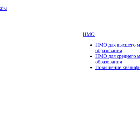
жбы
НМО
НМО для высшего м
образования
НМО для среднего 
образования
Повышение квалиф