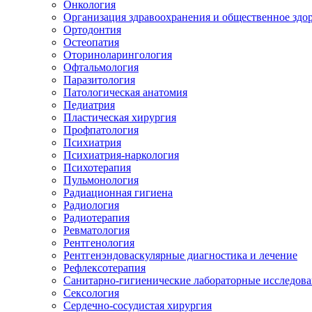
Онкология
Организация здравоохранения и общественное здо
Ортодонтия
Остеопатия
Оториноларингология
Офтальмология
Паразитология
Патологическая анатомия
Педиатрия
Пластическая хирургия
Профпатология
Психиатрия
Психиатрия-наркология
Психотерапия
Пульмонология
Радиационная гигиена
Радиология
Радиотерапия
Ревматология
Рентгенология
Рентгенэндоваскулярные диагностика и лечение
Рефлексотерапия
Санитарно-гигиенические лабораторные исследов
Сексология
Сердечно-сосудистая хирургия