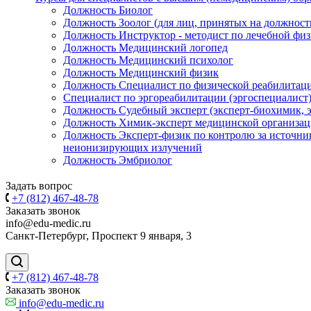
Должность Биолог
Должность Зоолог (для лиц, принятых на должность 
Должность Инструктор - методист по лечебной физ
Должность Медицинский логопед
Должность Медицинский психолог
Должность Медицинский физик
Должность Специалист по физической реабилитаци
Специалист по эргореабилитации (эргоспециалист
Должность Судебный эксперт (эксперт-биохимик, э
Должность Химик-эксперт медицинской организа
Должность Эксперт-физик по контролю за источн
неионизирующих излучений
Должность Эмбриолог
Задать вопрос
+7 (812) 467-48-78
Заказать звонок
info@edu-medic.ru
Санкт-Петербург, Проспект 9 января, 3
+7 (812) 467-48-78
Заказать звонок
info@edu-medic.ru