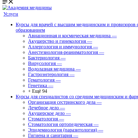
Услуги
Курсы для врачей с высшим медицинским и провизоров
образованием
Авиационная и космическая медицина
—
Акушерство и гинекология
—
Аллергология и иммунология
—
Анестезиология-реаниматология
—
Бактериология
—
Вирусология
—
Водолазная медицина
—
Гастроэнтерология
—
Гематология
—
Генетика
—
+ Ещё 94
Курсы для специалистов со средним медицинским и фар
Организация сестринского дела
—
Лечебное дело
—
Акушерское дело
—
Стоматология
—
Стоматология ортопедическая
—
Эпидемиология (паразитология)
—
Гигиена и санитария
—