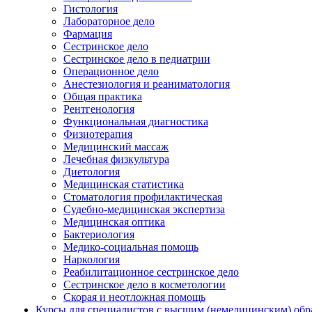
Гистология
Лабораторное дело
Фармация
Сестринское дело
Сестринское дело в педиатрии
Операционное дело
Анестезиология и реаниматология
Общая практика
Рентгенология
Функциональная диагностика
Физиотерапия
Медицинский массаж
Лечебная физкультура
Диетология
Медицинская статистика
Стоматология профилактическая
Судебно-медицинская экспертиза
Медицинская оптика
Бактериология
Медико-социальная помощь
Наркология
Реабилитационное сестринское дело
Сестринское дело в косметологии
Скорая и неотложная помощь
Курсы для специалистов с высшим (немедицинским) обр