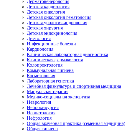
Дерматовенерология
Детская кардиология
Детская онкология
Детская онкология-гематология
Детская урология-андрология
Детская хирургия
Детская эндокринология
Диетология
Инфекционные болезни
Кардиология
Клиническая лабораторная диагностика
Клиническая фармакология
Колопроктология
Коммунальная гигиена
Косметология
Лабораторная генетика
Лечебная физкультура и спортивная медицина
Мануальная терапия
Медико-социальная экспертиза
Неврология
Нейрохирургия
Неонатология
Нефрология
Общая врачебная практика (семейная медицина)
Общая гигиена