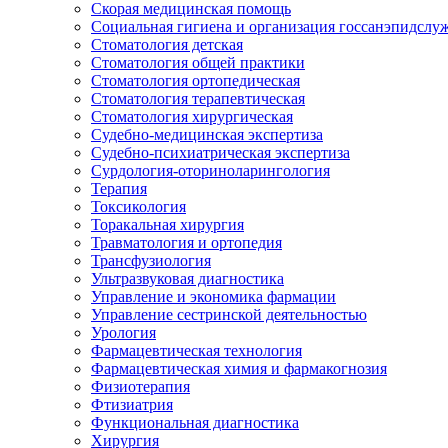
Скорая медицинская помощь
Социальная гигиена и организация госсанэпидслу
Стоматология детская
Стоматология общей практики
Стоматология ортопедическая
Стоматология терапевтическая
Стоматология хирургическая
Судебно-медицинская экспертиза
Судебно-психиатрическая экспертиза
Сурдология-оториноларингология
Терапия
Токсикология
Торакальная хирургия
Травматология и ортопедия
Трансфузиология
Ультразвуковая диагностика
Управление и экономика фармации
Управление сестринской деятельностью
Урология
Фармацевтическая технология
Фармацевтическая химия и фармакогнозия
Физиотерапия
Фтизиатрия
Функциональная диагностика
Хирургия