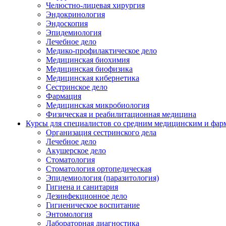
Челюстно-лицевая хирургия
Эндокринология
Эндоскопия
Эпидемиология
Лечебное дело
Медико-профилактическое дело
Медицинская биохимия
Медицинская биофизика
Медицинская кибернетика
Сестринское дело
Фармация
Медицинская микробиология
Физическая и реабилитационная медицина
Курсы для специалистов со средним медицинским и фар
Организация сестринского дела
Лечебное дело
Акушерское дело
Стоматология
Стоматология ортопедическая
Эпидемиология (паразитология)
Гигиена и санитария
Дезинфекционное дело
Гигиеническое воспитание
Энтомология
Лабораторная диагностика