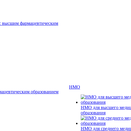
 с высшим фармацевтическим
НМО
мацевтическим образованием
НМО для высшего меди
образования
НМО для среднего меди