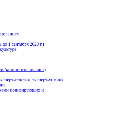
азованием
до 1 сентября 2023 г.)
культуре
и (кинезиоспециалист)
)
ксперт-генетик, эксперт-химик)
ции
иками ионизирующих и