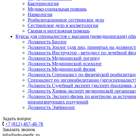
Бактериология
Медико-социальная помощь
Наркология
Реабилитационное сестринское дело
Сестринское дело в косметологии
Скорая и неотложная помощь
Курсы для специалистов с высшим (немедицинским) обр
Должность Биолог
Должность Зоолог (для лиц, принятых на должность 
Должность Инструктор - методист по лечебной физ
Должность Медицинский логопед
Должность Медицинский психолог
Должность Медицинский физик
Должность Специалист по физической реабилитаци
Специалист по эргореабилитации (эргоспециалист
Должность Судебный эксперт (эксперт-биохимик, э
Должность Химик-эксперт медицинской организа
Должность Эксперт-физик по контролю за источн
неионизирующих излучений
Должность Эмбриолог
Задать вопрос
+7 (812) 467-48-78
Заказать звонок
info@edu-medic.ru