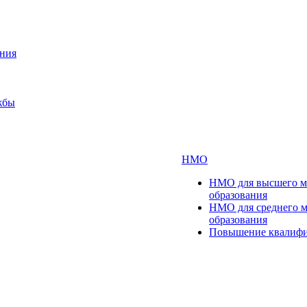
ания
жбы
НМО
НМО для высшего м
образования
НМО для среднего 
образования
Повышение квалиф