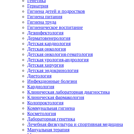
Генетика
Гериатрия
Гигиена детей и подростков
Гигиена питания
Гигиена труда
Гигиеническое воспитание
Дезинфектология
Дерматовенерология
Детская кардиология
Детская онкология
Детская онкология-гематология
Детская урология-андрология
Детская хирургия
Детская эндокринология
Диетология
Инфекционные болезни
Кардиология
Клиническая лабораторная диагностика
Клиническая фармакология
Колопроктология
Коммунальная гигиена
Косметология
Лабораторная генетика
Лечебная физкультура и спортивная медицина
Мануальная терапия