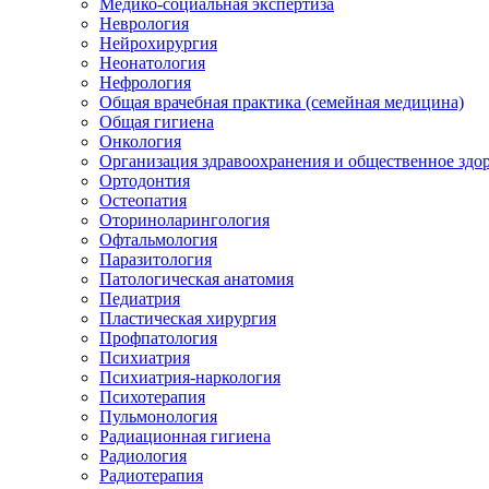
Медико-социальная экспертиза
Неврология
Нейрохирургия
Неонатология
Нефрология
Общая врачебная практика (семейная медицина)
Общая гигиена
Онкология
Организация здравоохранения и общественное здо
Ортодонтия
Остеопатия
Оториноларингология
Офтальмология
Паразитология
Патологическая анатомия
Педиатрия
Пластическая хирургия
Профпатология
Психиатрия
Психиатрия-наркология
Психотерапия
Пульмонология
Радиационная гигиена
Радиология
Радиотерапия