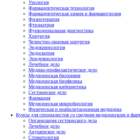
Урология
Фармацевтическая технология
Фармацевтическая химия и фармакогнозия
Физиотерапия
Фтизиатрия
Функциональная диагностика
Хирургия
Челюстно-лицевая хирургия
Эндокринология
Эндоскопия
Эпидемиология
Лечебное дело
Медико-профилактическое дело
Медицинская биохимия
Медицинская биофизика
Медицинская кибернетика
Сестринское дело
Фармация
Медицинская микробиология
Физическая и реабилитационная медицина
Курсы для специалистов со средним медицинским и фар
Организация сестринского дела
Лечебное дело
Акушерское дело
Стоматология