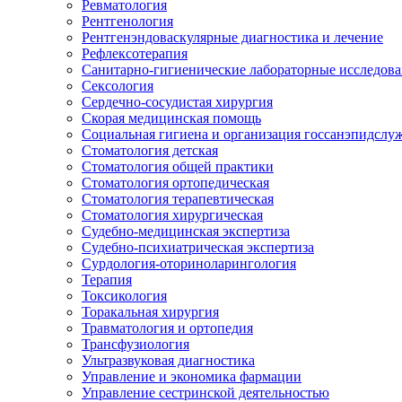
Ревматология
Рентгенология
Рентгенэндоваскулярные диагностика и лечение
Рефлексотерапия
Санитарно-гигиенические лабораторные исследов
Сексология
Сердечно-сосудистая хирургия
Скорая медицинская помощь
Социальная гигиена и организация госсанэпидслу
Стоматология детская
Стоматология общей практики
Стоматология ортопедическая
Стоматология терапевтическая
Стоматология хирургическая
Судебно-медицинская экспертиза
Судебно-психиатрическая экспертиза
Сурдология-оториноларингология
Терапия
Токсикология
Торакальная хирургия
Травматология и ортопедия
Трансфузиология
Ультразвуковая диагностика
Управление и экономика фармации
Управление сестринской деятельностью