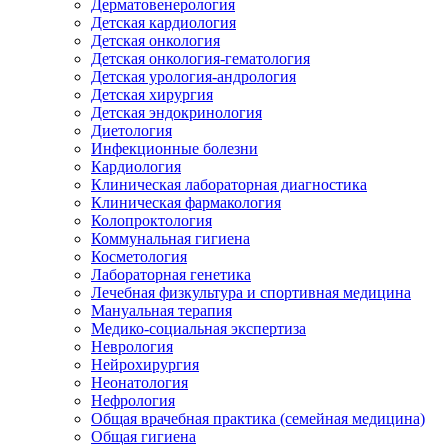
Дерматовенерология
Детская кардиология
Детская онкология
Детская онкология-гематология
Детская урология-андрология
Детская хирургия
Детская эндокринология
Диетология
Инфекционные болезни
Кардиология
Клиническая лабораторная диагностика
Клиническая фармакология
Колопроктология
Коммунальная гигиена
Косметология
Лабораторная генетика
Лечебная физкультура и спортивная медицина
Мануальная терапия
Медико-социальная экспертиза
Неврология
Нейрохирургия
Неонатология
Нефрология
Общая врачебная практика (семейная медицина)
Общая гигиена