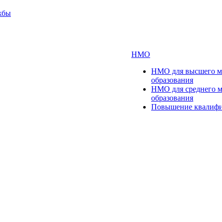
жбы
НМО
НМО для высшего м
образования
НМО для среднего 
образования
Повышение квалиф