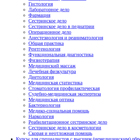
Гистология
Лабораторное дело
Фармация
Сестринское дело
Сестринское дело в педиатрии
Операционное дело
Анестезиология и реаниматология
Общая практика
Рентгенология
Функциональная диагностика
Физиотерапия
Медицинский массаж
Лечебная физкультура
Диетология
Медицинская статистика
Стоматология профилактическая
Судебно-медицинская экспертиза
Медицинская оптика
Бактериология
Медико-социальная помощь
Наркология
Реабилитационное сестринское дело
Сестринское дело в косметологии
Скорая и неотложная помощь
Курсы для специалистов с высшим (немедицинским) обр