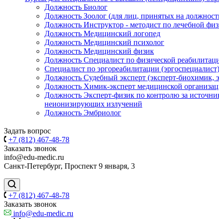
Должность Биолог
Должность Зоолог (для лиц, принятых на должность 
Должность Инструктор - методист по лечебной физ
Должность Медицинский логопед
Должность Медицинский психолог
Должность Медицинский физик
Должность Специалист по физической реабилитаци
Специалист по эргореабилитации (эргоспециалист
Должность Судебный эксперт (эксперт-биохимик, э
Должность Химик-эксперт медицинской организа
Должность Эксперт-физик по контролю за источн
неионизирующих излучений
Должность Эмбриолог
Задать вопрос
+7 (812) 467-48-78
Заказать звонок
info@edu-medic.ru
Санкт-Петербург, Проспект 9 января, 3
+7 (812) 467-48-78
Заказать звонок
info@edu-medic.ru