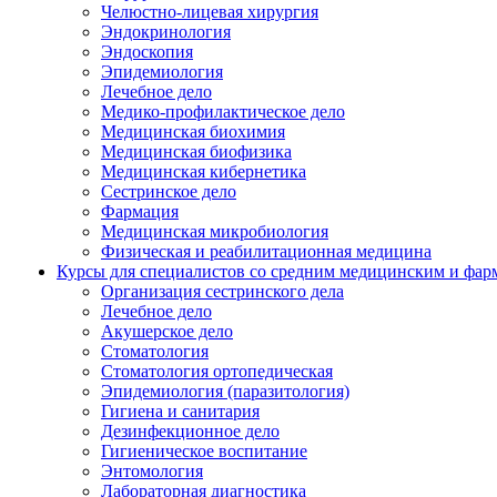
Челюстно-лицевая хирургия
Эндокринология
Эндоскопия
Эпидемиология
Лечебное дело
Медико-профилактическое дело
Медицинская биохимия
Медицинская биофизика
Медицинская кибернетика
Сестринское дело
Фармация
Медицинская микробиология
Физическая и реабилитационная медицина
Курсы для специалистов со средним медицинским и фар
Организация сестринского дела
Лечебное дело
Акушерское дело
Стоматология
Стоматология ортопедическая
Эпидемиология (паразитология)
Гигиена и санитария
Дезинфекционное дело
Гигиеническое воспитание
Энтомология
Лабораторная диагностика