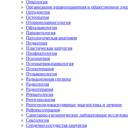
Онкология
Организация здравоохранения и общественное здо
Ортодонтия
Остеопатия
Оториноларингология
Офтальмология
Паразитология
Патологическая анатомия
Педиатрия
Пластическая хирургия
Профпатология
Психиатрия
Психиатрия-наркология
Психотерапия
Пульмонология
Радиационная гигиена
Радиология
Радиотерапия
Ревматология
Рентгенология
Рентгенэндоваскулярные диагностика и лечение
Рефлексотерапия
Санитарно-гигиенические лабораторные исследов
Сексология
Сердечно-сосудистая хирургия