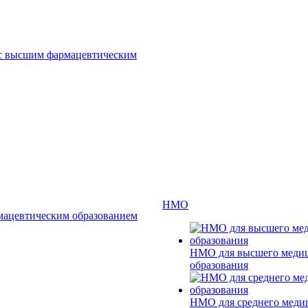
 с высшим фармацевтическим
НМО
мацевтическим образованием
НМО для высшего меди
образования
НМО для среднего меди