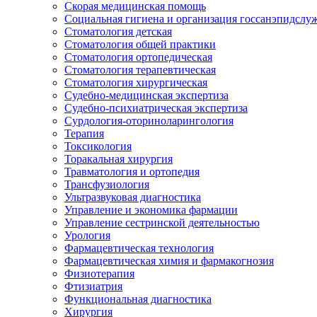
Скорая медицинская помощь
Социальная гигиена и организация госсанэпидслу
Стоматология детская
Стоматология общей практики
Стоматология ортопедическая
Стоматология терапевтическая
Стоматология хирургическая
Судебно-медицинская экспертиза
Судебно-психиатрическая экспертиза
Сурдология-оториноларингология
Терапия
Токсикология
Торакальная хирургия
Травматология и ортопедия
Трансфузиология
Ультразвуковая диагностика
Управление и экономика фармации
Управление сестринской деятельностью
Урология
Фармацевтическая технология
Фармацевтическая химия и фармакогнозия
Физиотерапия
Фтизиатрия
Функциональная диагностика
Хирургия