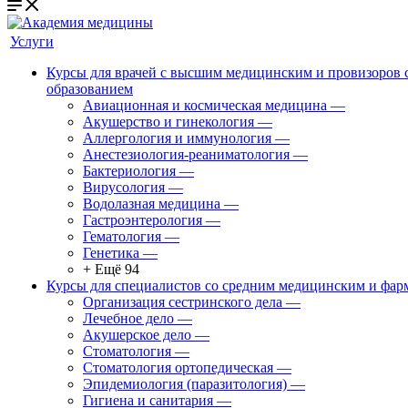
Услуги
Курсы для врачей с высшим медицинским и провизоров
образованием
Авиационная и космическая медицина
—
Акушерство и гинекология
—
Аллергология и иммунология
—
Анестезиология-реаниматология
—
Бактериология
—
Вирусология
—
Водолазная медицина
—
Гастроэнтерология
—
Гематология
—
Генетика
—
+ Ещё 94
Курсы для специалистов со средним медицинским и фар
Организация сестринского дела
—
Лечебное дело
—
Акушерское дело
—
Стоматология
—
Стоматология ортопедическая
—
Эпидемиология (паразитология)
—
Гигиена и санитария
—