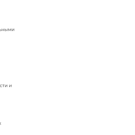
льными
сти и
х