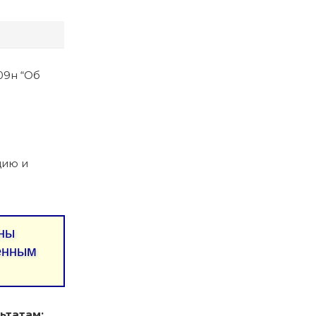
09н “Об
цию и
ны
ленным
ьтатам: