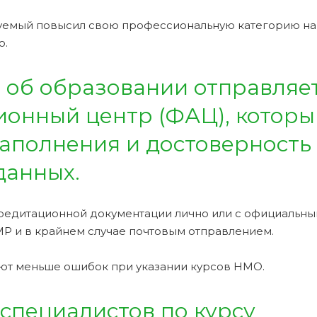
туемый повысил свою профессиональную категорию на
о.
 об образовании отправляет
онный центр (ФАЦ), которы
аполнения и достоверность
данных.
редитационной документации лично или с официальн
Р и в крайнем случае почтовым отправлением.
ют меньше ошибок при указании курсов НМО.
специалистов по курсу