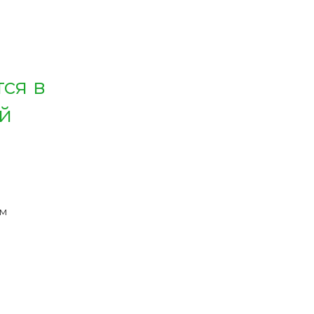
ся в
й
ым