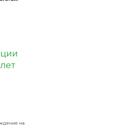
ации
 лет
рждение на