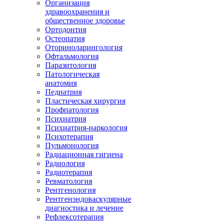
Организация
здравоохранения и
общественное здоровье
Ортодонтия
Остеопатия
Оториноларингология
Офтальмология
Паразитология
Патологическая
анатомия
Педиатрия
Пластическая хирургия
Профпатология
Психиатрия
Психиатрия-наркология
Психотерапия
Пульмонология
Радиационная гигиена
Радиология
Радиотерапия
Ревматология
Рентгенология
Рентгенэндоваскулярные
диагностика и лечение
Рефлексотерапия