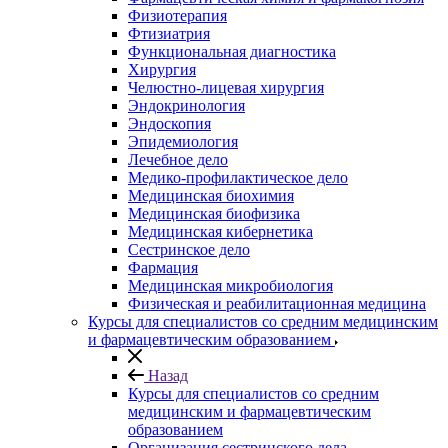
Физиотерапия
Фтизиатрия
Функциональная диагностика
Хирургия
Челюстно-лицевая хирургия
Эндокринология
Эндоскопия
Эпидемиология
Лечебное дело
Медико-профилактическое дело
Медицинская биохимия
Медицинская биофизика
Медицинская кибернетика
Сестринское дело
Фармация
Медицинская микробиология
Физическая и реабилитационная медицина
Курсы для специалистов со средним медицинским
и фармацевтическим образованием
Назад
Курсы для специалистов со средним
медицинским и фармацевтическим
образованием
Организация сестринского дела