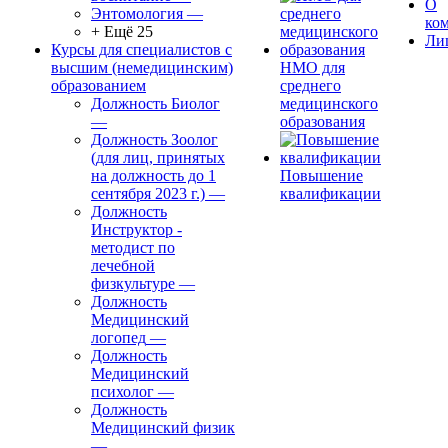
О
Энтомология
—
ко
+ Ещё 25
Ли
Курсы для специалистов с
высшим (немедицинским)
НМО для
образованием
среднего
Должность Биолог
медицинского
—
образования
Должность Зоолог
(для лиц, принятых
на должность до 1
Повышение
сентября 2023 г.)
—
квалификации
Должность
Инструктор -
методист по
лечебной
физкультуре
—
Должность
Медицинский
логопед
—
Должность
Медицинский
психолог
—
Должность
Медицинский физик
—