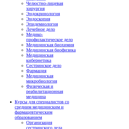
Челюстно-лицевая
хирургия
Эндокринология
Эндоскопия
Эпидемиология
Лечебное дело
Медико-
профилактическое дело
Медицинская биохимия
Медицинская биофизика
Медицинская
кибернетика
Сестринское дело
Фармация
Медицинская
микробиология
Физическая и
реабилитационная
медицина
Курсы для специалистов со
средним медицинским и
фармацевтическим
образованием
Организация
сестринского дела