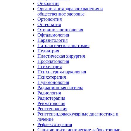
Онкология
Организация здравоохранения и
общественное здоровье
Ортодонтия
Остеопатия
Оториноларингология
Офтальмология
Паразитология
Патологическая анатомия
Педиатрия
Пластическая хирургия
Профпатология
Психиатрия
Психиатрия-наркология
Психотерапия
Пульмонология
Радиационная гигиена
Радиология
Радиотерапия
Ревматология
Рентгенология
Рентгенэндоваскулярные диагностика и
лечение
Рефлексотерапия
Санитарно-гигиенические лабораторные