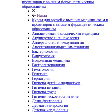
провизоров с высшим фармацевтическим
образованием
Назад
Курсы для врачей с высшим медицинским и
провизоров с высшим фармацевтическим
образованием
Авиационная и космическая медицина
Акушерство и гинекология
Аллергология и иммунология
Анестезиология-реаниматология
Бактериология
Вирусология
Водолазная медицина
Гастроэнтерология
Гематология
Генетика
Гериатрия
Гигиена детей и подростков
Гигиена питания
Гигиена труда
Гигиеническое воспитание
Дезинфектология
Дерматовенерология
Детская кардиология