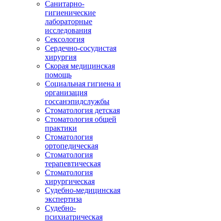
Санитарно-
гигиенические
лабораторные
исследования
Сексология
Сердечно-сосудистая
хирургия
Скорая медицинская
помощь
Социальная гигиена и
организация
госсанэпидслужбы
Стоматология детская
Стоматология общей
практики
Стоматология
ортопедическая
Стоматология
терапевтическая
Стоматология
хирургическая
Судебно-медицинская
экспертиза
Судебно-
психиатрическая