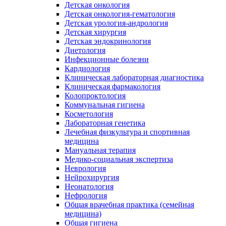
Детская онкология
Детская онкология-гематология
Детская урология-андрология
Детская хирургия
Детская эндокринология
Диетология
Инфекционные болезни
Кардиология
Клиническая лабораторная диагностика
Клиническая фармакология
Колопроктология
Коммунальная гигиена
Косметология
Лабораторная генетика
Лечебная физкультура и спортивная
медицина
Мануальная терапия
Медико-социальная экспертиза
Неврология
Нейрохирургия
Неонатология
Нефрология
Общая врачебная практика (семейная
медицина)
Общая гигиена