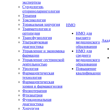
экспертиза
Сурдология-
оториноларингология
Терапия
Токсикология
Торакальная хирургия
НМО
Травматология и
ортопедия
НМО для
Трансфузиология
высшего
Акад
Ультразвуковая
медицинского
диагностика
образования
Управление и экономика
НМО для
фармации
среднего
Управление сестринской
медицинского
деятельностью
образования
Урология
Повышение
Фармацевтическая
квалификации
технология
Фармацевтическая
химия и фармакогнозия
Физиотерапия
Фтизиатрия
Функциональная
диагностика
Хирургия