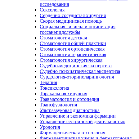
исследования
Сексология
Сердечно-сосудистая хирургия
Скорая медицинская помощь
Социальная гигиена и организация
госсанэпидслужбы
Стоматология детская
Стоматология общей практики
Стоматология ортопедическая
Стоматология терапевтическая
Стоматология хирургическая
Судебно-медицинская экспертиза
Судебно-психиатрическая экспертиза
Сурдология-оториноларингология
Терапия
Токсикология
Торакальная хирургия
Травматология и ортопедия
Трансфузиология
Ультразвуковая диагностика
Управление и экономика фармации
Управление сестринской деятельностью
Урология
Фармацевтическая технология
Фармацевтическая химия и фармакогнозия