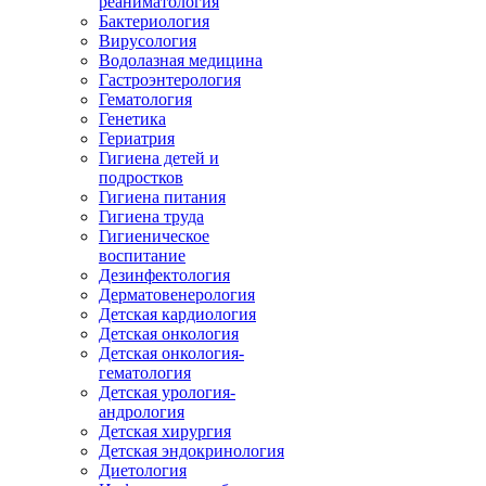
реаниматология
Бактериология
Вирусология
Водолазная медицина
Гастроэнтерология
Гематология
Генетика
Гериатрия
Гигиена детей и
подростков
Гигиена питания
Гигиена труда
Гигиеническое
воспитание
Дезинфектология
Дерматовенерология
Детская кардиология
Детская онкология
Детская онкология-
гематология
Детская урология-
андрология
Детская хирургия
Детская эндокринология
Диетология