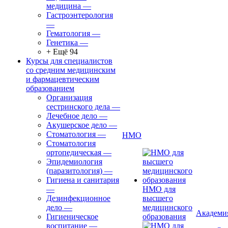
медицина
—
Гастроэнтерология
—
Гематология
—
Генетика
—
+ Ещё 94
Курсы для специалистов
со средним медицинским
и фармацевтическим
образованием
Организация
сестринского дела
—
Лечебное дело
—
Акушерское дело
—
Стоматология
—
НМО
Стоматология
ортопедическая
—
Эпидемиология
(паразитология)
—
Гигиена и санитария
—
НМО для
Дезинфекционное
высшего
дело
—
медицинского
Академи
Гигиеническое
образования
воспитание
—