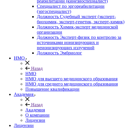
реабилитации (кинезиоспециалист)
Специалист по эргореабилитации
(эргоспециалист)
Должность Судебный эксперт (эксперт-
биохимик, эксперт-генетик, эксперт-химик)
Должность Химик-эксперт медицинской
организации
Должность Эксперт-физик по контролю за
источниками ионизирующих и
неионизирующих излучений
Должность Эмбриолог
НМО
Назад
НМО
НМО для высшего медицинского образования
НМО для среднего медицинского образования
Повышение квалификации
Академия
Назад
Академия
О компании
Лицензии
Лицензии