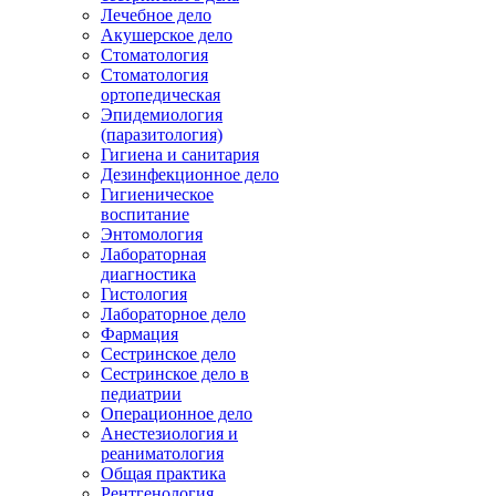
Лечебное дело
Акушерское дело
Стоматология
Стоматология
ортопедическая
Эпидемиология
(паразитология)
Гигиена и санитария
Дезинфекционное дело
Гигиеническое
воспитание
Энтомология
Лабораторная
диагностика
Гистология
Лабораторное дело
Фармация
Сестринское дело
Сестринское дело в
педиатрии
Операционное дело
Анестезиология и
реаниматология
Общая практика
Рентгенология