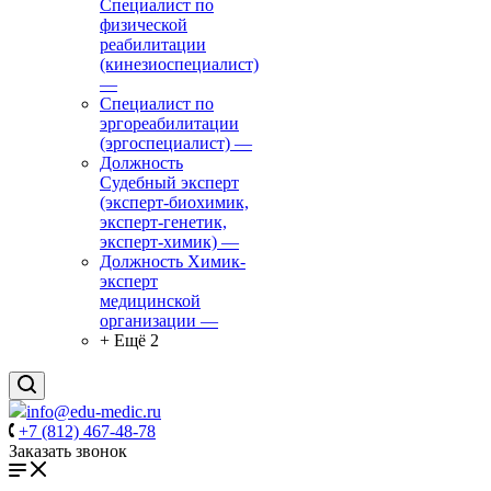
Специалист по
физической
реабилитации
(кинезиоспециалист)
—
Специалист по
эргореабилитации
(эргоспециалист)
—
Должность
Судебный эксперт
(эксперт-биохимик,
эксперт-генетик,
эксперт-химик)
—
Должность Химик-
эксперт
медицинской
организации
—
+ Ещё 2
info@edu-medic.ru
+7 (812) 467-48-78
Заказать звонок