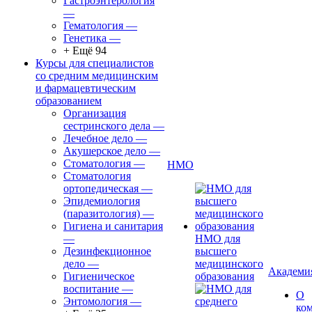
Гастроэнтерология
—
Гематология
—
Генетика
—
+ Ещё 94
Курсы для специалистов
со средним медицинским
и фармацевтическим
образованием
Организация
сестринского дела
—
Лечебное дело
—
Акушерское дело
—
Стоматология
—
НМО
Стоматология
ортопедическая
—
Эпидемиология
(паразитология)
—
Гигиена и санитария
—
НМО для
Дезинфекционное
высшего
дело
—
медицинского
Академи
Гигиеническое
образования
воспитание
—
О
Энтомология
—
ко