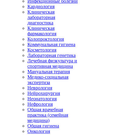
Инфекционные болезни
Кардиология
Клиническая
лабораторная
диагностика
Клиническая
фармакология
Колопроктология
Коммунальная гигиена
Косметология
Лабораторная генетика
Лечебная физкультура и
спортивная медицина
Мануальная терапия
Медико-социальная
экспертиза
Неврология
Нейрохирургия
Неонатология
Нефрология
Общая врачебная
практика (семейная
медицина)
Общая гигиена
Онкология