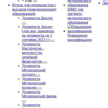
+ Ещё 25
Ли
Курсы для специалистов с
высшим (немедицинским)
НМО для
образованием
среднего
Должность Биолог
медицинского
—
образования
Должность Зоолог
(для лиц, принятых
на должность до 1
Повышение
сентября 2023 г.)
—
квалификации
Должность
Инструктор -
методист по
лечебной
физкультуре
—
Должность
Медицинский
логопед
—
Должность
Медицинский
психолог
—
Должность
Медицинский физик
—
Должность