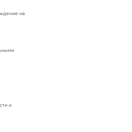
рждение на
льными
сти и