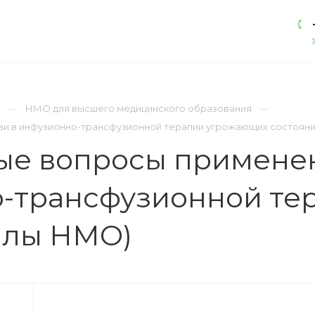
АКАДЕМИЯ
ЛИЦЕНЗИИ
КОНТАКТЫ
)
НМО для высшего медицинского образования
 в инфузионно-трансфузионной терапии угрожающих состояний,
ые вопросы примене
о-трансфузионной т
аллы НМО)