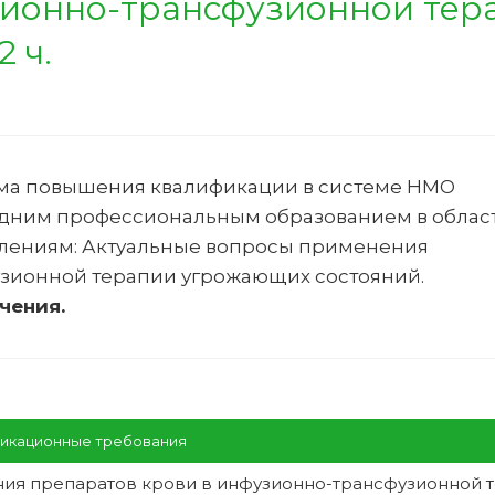
зионно-трансфузионной тер
 ч.
ма повышения квалификации в системе НМО
едним профессиональным образованием в облас
лениям:
Актуальные вопросы применения
узионной терапии угрожающих состояний
.
чения.
икационные требования
ия препаратов крови в инфузионно-трансфузионной 