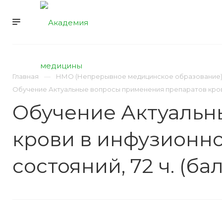
УСЛУГИ
НМО
Главная
НМО (Непрерывное медицинское образование
Обучение Актуальные вопросы применения препаратов крови
Обучение Актуальн
крови в инфузионн
состояний, 72 ч. (б