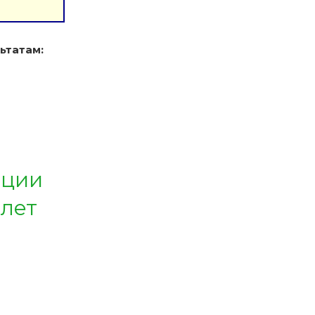
ьтатам:
ации
 лет