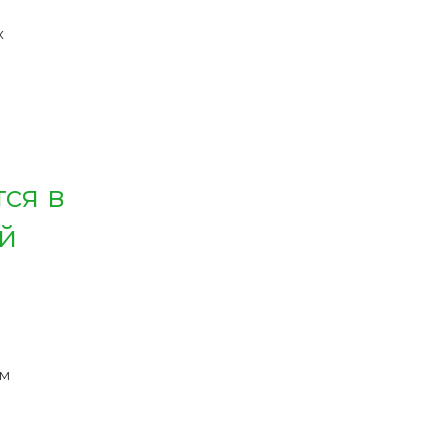
х
ся в
й
ым