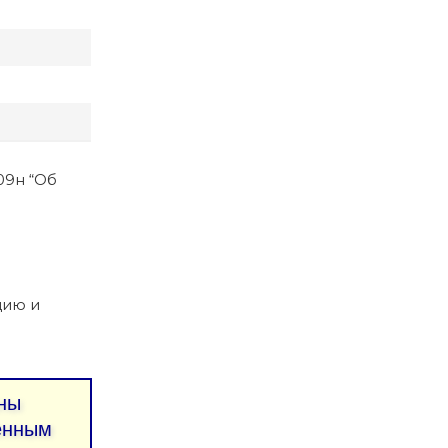
09н “Об
цию и
ны
ленным