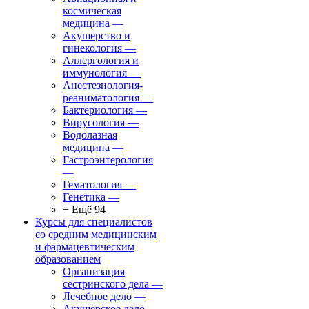
космическая
медицина
—
Акушерство и
гинекология
—
Аллергология и
иммунология
—
Анестезиология-
реаниматология
—
Бактериология
—
Вирусология
—
Водолазная
медицина
—
Гастроэнтерология
—
Гематология
—
Генетика
—
+ Ещё 94
Курсы для специалистов
со средним медицинским
и фармацевтическим
образованием
Организация
сестринского дела
—
Лечебное дело
—
Акушерское дело
—