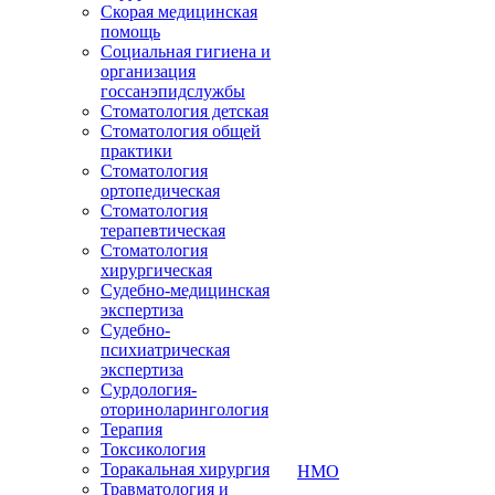
Скорая медицинская
помощь
Социальная гигиена и
организация
госсанэпидслужбы
Стоматология детская
Стоматология общей
практики
Стоматология
ортопедическая
Стоматология
терапевтическая
Стоматология
хирургическая
Судебно-медицинская
экспертиза
Судебно-
психиатрическая
экспертиза
Сурдология-
оториноларингология
Терапия
Токсикология
Торакальная хирургия
НМО
Травматология и