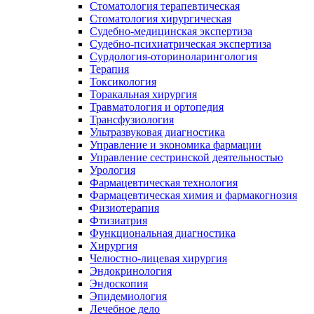
Стоматология терапевтическая
Стоматология хирургическая
Судебно-медицинская экспертиза
Судебно-психиатрическая экспертиза
Сурдология-оториноларингология
Терапия
Токсикология
Торакальная хирургия
Травматология и ортопедия
Трансфузиология
Ультразвуковая диагностика
Управление и экономика фармации
Управление сестринской деятельностью
Урология
Фармацевтическая технология
Фармацевтическая химия и фармакогнозия
Физиотерапия
Фтизиатрия
Функциональная диагностика
Хирургия
Челюстно-лицевая хирургия
Эндокринология
Эндоскопия
Эпидемиология
Лечебное дело