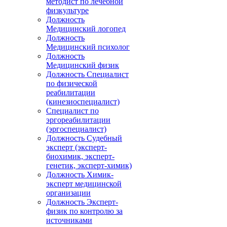
методист по лечебной
физкультуре
Должность
Медицинский логопед
Должность
Медицинский психолог
Должность
Медицинский физик
Должность Специалист
по физической
реабилитации
(кинезиоспециалист)
Специалист по
эргореабилитации
(эргоспециалист)
Должность Судебный
эксперт (эксперт-
биохимик, эксперт-
генетик, эксперт-химик)
Должность Химик-
эксперт медицинской
организации
Должность Эксперт-
физик по контролю за
источниками