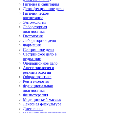
Гигиена и санитария
Дезинфекционное дело
Гигиеническое
воспитание
Энтомология
Лабораторная
диагностика
Гистология
Лабораторное дело
Фармация
Сестринское дело
Сестринское дело в
педиатрии
Операционное дело
Анестезиология и
реаниматология
Общая практика
Рентгенология
Функциональная
диагностика
Физиотерапия
Медицинский массаж
Лечебная физкультура
Диетология