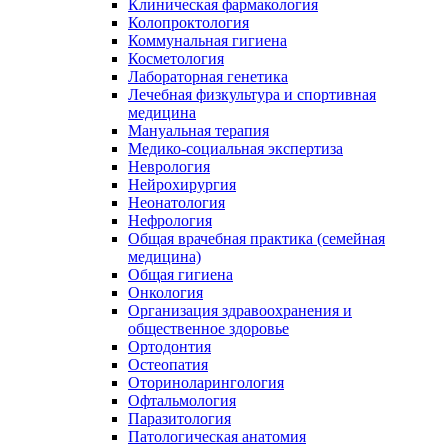
Клиническая фармакология
Колопроктология
Коммунальная гигиена
Косметология
Лабораторная генетика
Лечебная физкультура и спортивная
медицина
Мануальная терапия
Медико-социальная экспертиза
Неврология
Нейрохирургия
Неонатология
Нефрология
Общая врачебная практика (семейная
медицина)
Общая гигиена
Онкология
Организация здравоохранения и
общественное здоровье
Ортодонтия
Остеопатия
Оториноларингология
Офтальмология
Паразитология
Патологическая анатомия