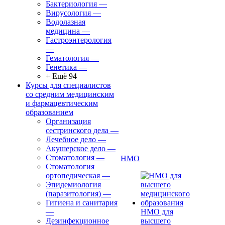
Бактериология
—
Вирусология
—
Водолазная
медицина
—
Гастроэнтерология
—
Гематология
—
Генетика
—
+ Ещё 94
Курсы для специалистов
со средним медицинским
и фармацевтическим
образованием
Организация
сестринского дела
—
Лечебное дело
—
Акушерское дело
—
Стоматология
—
НМО
Стоматология
ортопедическая
—
Эпидемиология
(паразитология)
—
Гигиена и санитария
—
НМО для
Дезинфекционное
высшего