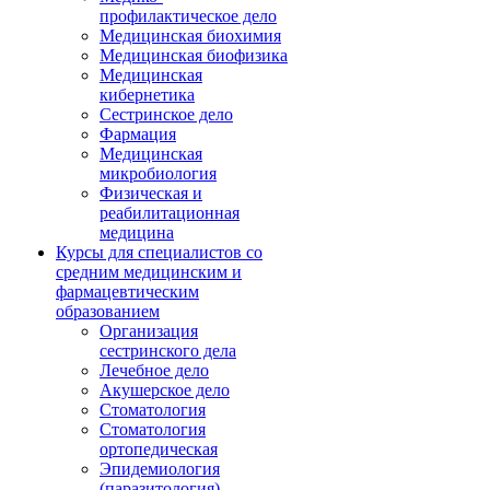
профилактическое дело
Медицинская биохимия
Медицинская биофизика
Медицинская
кибернетика
Сестринское дело
Фармация
Медицинская
микробиология
Физическая и
реабилитационная
медицина
Курсы для специалистов со
средним медицинским и
фармацевтическим
образованием
Организация
сестринского дела
Лечебное дело
Акушерское дело
Стоматология
Стоматология
ортопедическая
Эпидемиология
(паразитология)