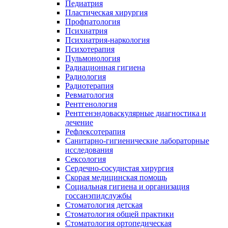
Педиатрия
Пластическая хирургия
Профпатология
Психиатрия
Психиатрия-наркология
Психотерапия
Пульмонология
Радиационная гигиена
Радиология
Радиотерапия
Ревматология
Рентгенология
Рентгенэндоваскулярные диагностика и
лечение
Рефлексотерапия
Санитарно-гигиенические лабораторные
исследования
Сексология
Сердечно-сосудистая хирургия
Скорая медицинская помощь
Социальная гигиена и организация
госсанэпидслужбы
Стоматология детская
Стоматология общей практики
Стоматология ортопедическая