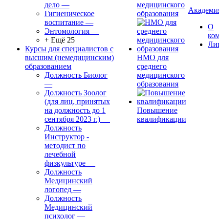
дело
—
медицинского
Академи
Гигиеническое
образования
воспитание
—
О
Энтомология
—
ко
+ Ещё 25
Ли
Курсы для специалистов с
высшим (немедицинским)
НМО для
образованием
среднего
Должность Биолог
медицинского
—
образования
Должность Зоолог
(для лиц, принятых
на должность до 1
Повышение
сентября 2023 г.)
—
квалификации
Должность
Инструктор -
методист по
лечебной
физкультуре
—
Должность
Медицинский
логопед
—
Должность
Медицинский
психолог
—