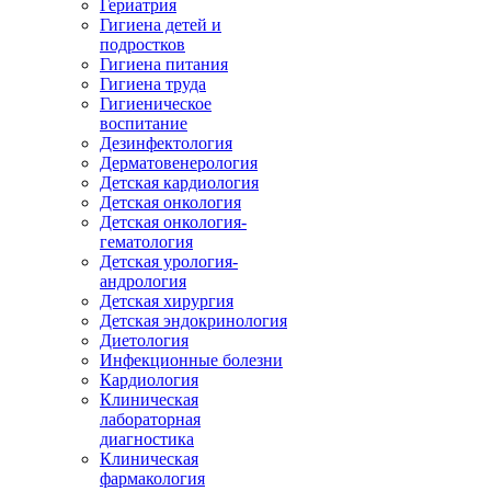
Гериатрия
Гигиена детей и
подростков
Гигиена питания
Гигиена труда
Гигиеническое
воспитание
Дезинфектология
Дерматовенерология
Детская кардиология
Детская онкология
Детская онкология-
гематология
Детская урология-
андрология
Детская хирургия
Детская эндокринология
Диетология
Инфекционные болезни
Кардиология
Клиническая
лабораторная
диагностика
Клиническая
фармакология