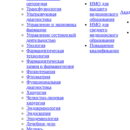
ортопедия
НМО для
Трансфузиология
высшего
Акад
Ультразвуковая
медицинского
диагностика
образования
Управление и экономика
НМО для
фармации
среднего
Управление сестринской
медицинского
деятельностью
образования
Урология
Повышение
Фармацевтическая
квалификации
технология
Фармацевтическая
химия и фармакогнозия
Физиотерапия
Фтизиатрия
Функциональная
диагностика
Хирургия
Челюстно-лицевая
хирургия
Эндокринология
Эндоскопия
Эпидемиология
Лечебное дело
Медико-