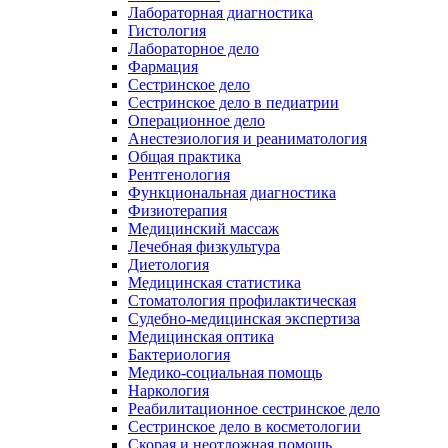
Лабораторная диагностика
Гистология
Лабораторное дело
Фармация
Сестринское дело
Сестринское дело в педиатрии
Операционное дело
Анестезиология и реаниматология
Общая практика
Рентгенология
Функциональная диагностика
Физиотерапия
Медицинский массаж
Лечебная физкультура
Диетология
Медицинская статистика
Стоматология профилактическая
Судебно-медицинская экспертиза
Медицинская оптика
Бактериология
Медико-социальная помощь
Наркология
Реабилитационное сестринское дело
Сестринское дело в косметологии
Скорая и неотложная помощь