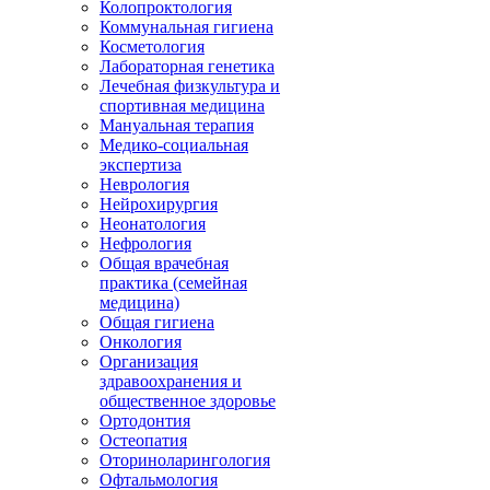
Колопроктология
Коммунальная гигиена
Косметология
Лабораторная генетика
Лечебная физкультура и
спортивная медицина
Мануальная терапия
Медико-социальная
экспертиза
Неврология
Нейрохирургия
Неонатология
Нефрология
Общая врачебная
практика (семейная
медицина)
Общая гигиена
Онкология
Организация
здравоохранения и
общественное здоровье
Ортодонтия
Остеопатия
Оториноларингология
Офтальмология