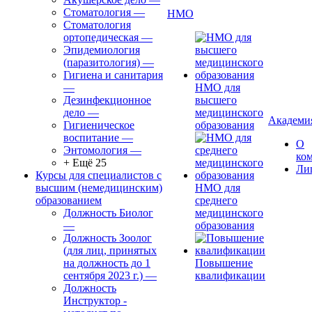
Стоматология
—
НМО
Стоматология
ортопедическая
—
Эпидемиология
(паразитология)
—
Гигиена и санитария
—
НМО для
Дезинфекционное
высшего
дело
—
медицинского
Академи
Гигиеническое
образования
воспитание
—
О
Энтомология
—
ко
+ Ещё 25
Ли
Курсы для специалистов с
высшим (немедицинским)
НМО для
образованием
среднего
Должность Биолог
медицинского
—
образования
Должность Зоолог
(для лиц, принятых
на должность до 1
Повышение
сентября 2023 г.)
—
квалификации
Должность
Инструктор -