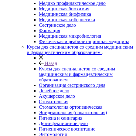
Медико-профилактическое дело
Медицинская биохимия
Медицинская биофизика
Медицинская кибернетика
Сестринское дело
Фармация
Медицинская микробиология
Физическая и реабилитационная медицина
Курсы для специалистов со средним медицинским
и фармацевтическим образованием
Назад
Курсы для специалистов со средним
медицинским и фармацевтическим
образованием
Организация сестринского дела
Лечебное дело
Акушерское дело
Стоматология
Стоматология ортопедическая
Эпидемиология (паразитология)
Гигиена и санитария
Дезинфекционное дело
Гигиеническое воспитание
Энтомология