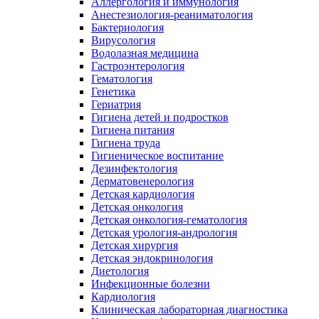
Аллергология и иммунология
Анестезиология-реаниматология
Бактериология
Вирусология
Водолазная медицина
Гастроэнтерология
Гематология
Генетика
Гериатрия
Гигиена детей и подростков
Гигиена питания
Гигиена труда
Гигиеническое воспитание
Дезинфектология
Дерматовенерология
Детская кардиология
Детская онкология
Детская онкология-гематология
Детская урология-андрология
Детская хирургия
Детская эндокринология
Диетология
Инфекционные болезни
Кардиология
Клиническая лабораторная диагностика