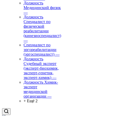
Должность
Медицинский физик
—
Должность
Специалист по
физической
реабилитации
(кинезиоспециалист)
—
Специалист по
эргореабилитации
(эргоспециалист)
—
Должность
Судебный эксперт
(эксперт-биохимик,
эксперт-генетик,
эксперт-химик)
—
Должность Химик-
эксперт
медицинской
организации
—
+ Ещё 2