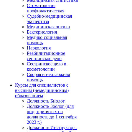
Медицинская статистика
Стоматология
профилактическая
Судебно-медицинская
экспертиза
Медицинская оптика
Бактериология
Медико-социальная
помощь
Наркология
Реабилитационное
сестринское дело
Сестринское дело в
косметологии
Скорая и неотложная
помощь
Курсы для специалистов с
высшим (немедицинским)
образованием
Должность Биолог
Должность Зоолог (для
лиц, принятых на
должность до 1 сентября
2023 г.)
Должность Инструктор -