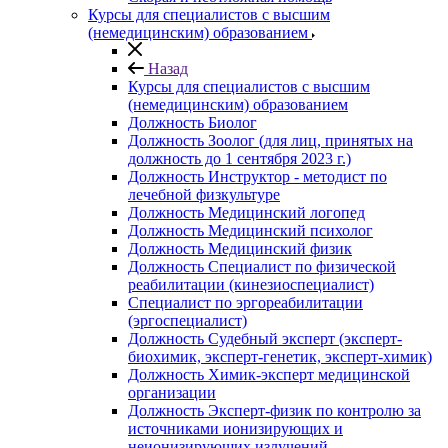
Курсы для специалистов с высшим
(немедицинским) образованием
Назад
Курсы для специалистов с высшим
(немедицинским) образованием
Должность Биолог
Должность Зоолог (для лиц, принятых на
должность до 1 сентября 2023 г.)
Должность Инструктор - методист по
лечебной физкультуре
Должность Медицинский логопед
Должность Медицинский психолог
Должность Медицинский физик
Должность Специалист по физической
реабилитации (кинезиоспециалист)
Специалист по эргореабилитации
(эргоспециалист)
Должность Судебный эксперт (эксперт-
биохимик, эксперт-генетик, эксперт-химик)
Должность Химик-эксперт медицинской
организации
Должность Эксперт-физик по контролю за
источниками ионизирующих и
неионизирующих излучений