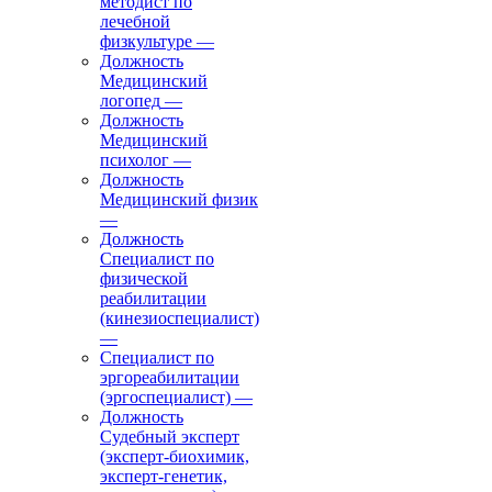
методист по
лечебной
физкультуре
—
Должность
Медицинский
логопед
—
Должность
Медицинский
психолог
—
Должность
Медицинский физик
—
Должность
Специалист по
физической
реабилитации
(кинезиоспециалист)
—
Специалист по
эргореабилитации
(эргоспециалист)
—
Должность
Судебный эксперт
(эксперт-биохимик,
эксперт-генетик,