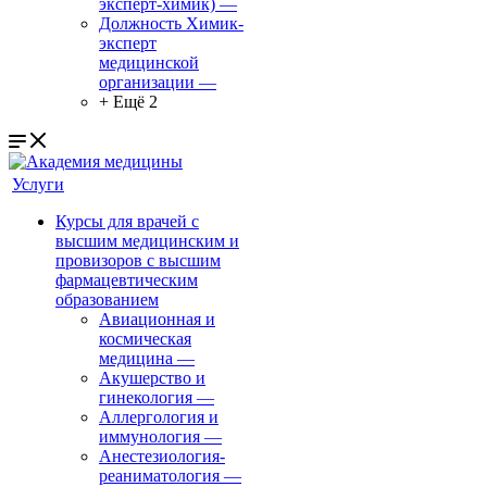
эксперт-химик)
—
Должность Химик-
эксперт
медицинской
организации
—
+ Ещё 2
Услуги
Курсы для врачей с
высшим медицинским и
провизоров с высшим
фармацевтическим
образованием
Авиационная и
космическая
медицина
—
Акушерство и
гинекология
—
Аллергология и
иммунология
—
Анестезиология-
реаниматология
—