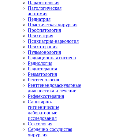
Паразитология
Патологическая
анатомия
Педиатрия
Пластическая хирургия
Профпатология
Психиатрия
Психиатрия-наркология
Психотерапия
Пульмонология
Радиационная гигиена
Радиология
Радиотерапия
Ревматология
Рентгенология
Рентгенэндоваскулярные
диагностика и лечение
Рефлексотерапия
Санитарно-
гигиенические
лабораторные
исследования
Сексология
Сердечно-сосудистая
хирургия