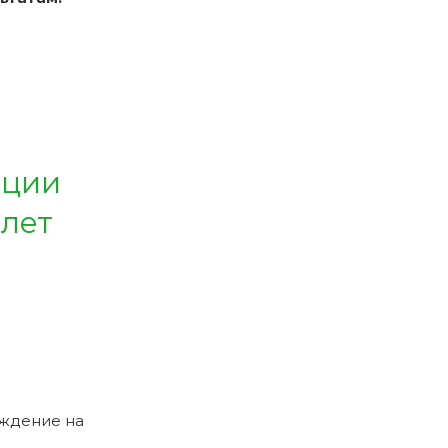
ации
 лет
рждение на