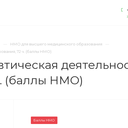
АКАДЕМИЯ
ЛИЦЕНЗИИ
КОНТАКТЫ
)
НМО для высшего медицинского образования
вания, 72 ч. (баллы НМО)
тическая деятельнос
ч. (баллы НМО)
Баллы НМО