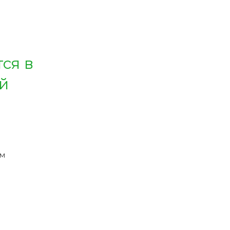
ся в
й
ым