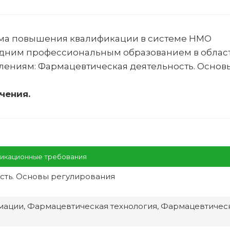
ма повышения квалификации в системе НМО
едним профессиональным образованием в облас
лениям:
Фармацевтическая деятельность. Основ
чения.
икационные требования
сть. Основы регулирования
мации, Фармацевтическая технология, Фармацевтичес