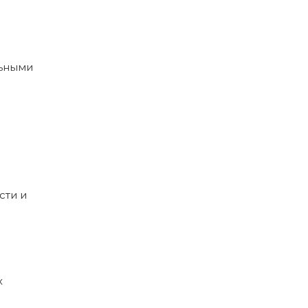
льными
сти и
х