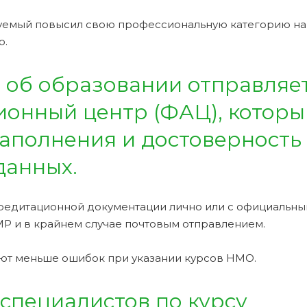
туемый повысил свою профессиональную категорию на
о.
 об образовании отправляет
онный центр (ФАЦ), которы
аполнения и достоверность
данных.
редитационной документации лично или с официальн
Р и в крайнем случае почтовым отправлением.
ют меньше ошибок при указании курсов НМО.
специалистов по курсу