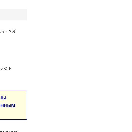
09н “Об
цию и
ны
ленным
ьтатам: