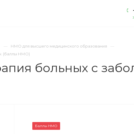
АКАДЕМИЯ
ЛИЦЕНЗИИ
КОНТАКТЫ
)
НМО для высшего медицинского образования
ч. (баллы НМО)
апия больных с забо
Баллы НМО