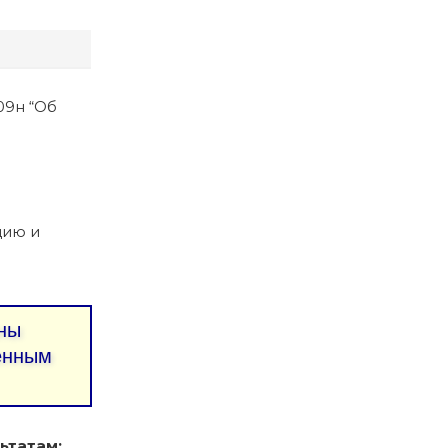
09н “Об
цию и
ны
ленным
ьтатам: