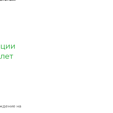
ации
 лет
рждение на