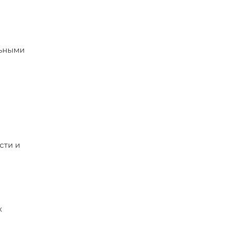
льными
сти и
х