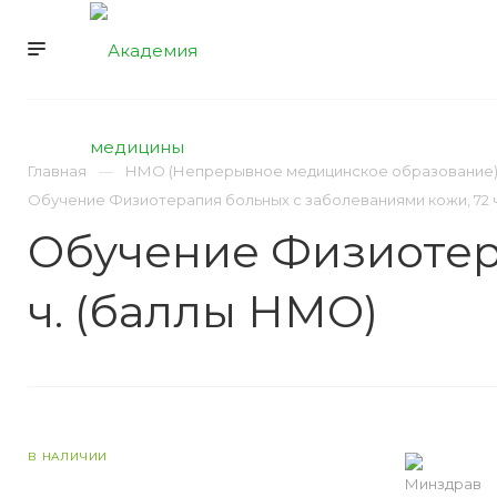
УСЛУГИ
НМО
Главная
НМО (Непрерывное медицинское образование
Обучение Физиотерапия больных с заболеваниями кожи, 72 
Обучение Физиотер
ч. (баллы НМО)
В НАЛИЧИИ