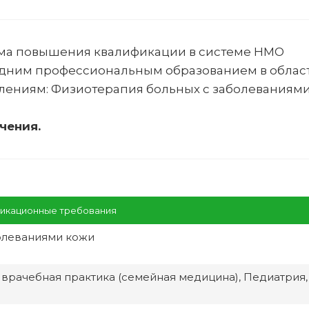
ма повышения квалификации в системе НМО
едним профессиональным образованием в облас
лениям:
Физиотерапия больных с заболеваниям
чения.
икационные требования
олеваниями кожи
врачебная практика (семейная медицина), Педиатрия,