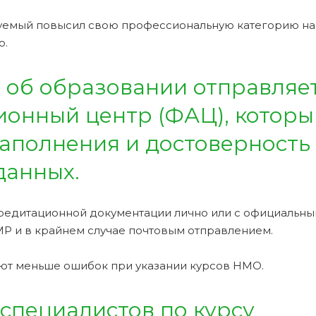
туемый повысил свою профессиональную категорию на
о.
 об образовании отправляет
онный центр (ФАЦ), которы
аполнения и достоверность
данных.
редитационной документации лично или с официальн
Р и в крайнем случае почтовым отправлением.
ют меньше ошибок при указании курсов НМО.
специалистов по курсу