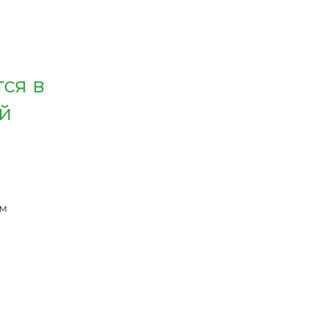
ся в
й
ым