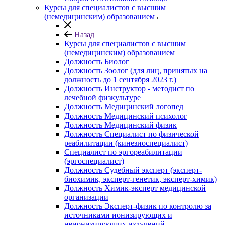
Курсы для специалистов с высшим
(немедицинским) образованием
Назад
Курсы для специалистов с высшим
(немедицинским) образованием
Должность Биолог
Должность Зоолог (для лиц, принятых на
должность до 1 сентября 2023 г.)
Должность Инструктор - методист по
лечебной физкультуре
Должность Медицинский логопед
Должность Медицинский психолог
Должность Медицинский физик
Должность Специалист по физической
реабилитации (кинезиоспециалист)
Специалист по эргореабилитации
(эргоспециалист)
Должность Судебный эксперт (эксперт-
биохимик, эксперт-генетик, эксперт-химик)
Должность Химик-эксперт медицинской
организации
Должность Эксперт-физик по контролю за
источниками ионизирующих и
неионизирующих излучений