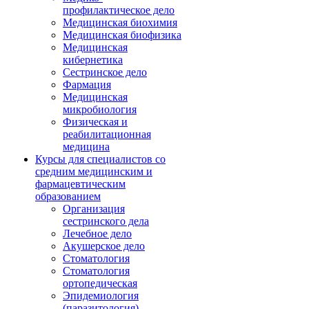
профилактическое дело
Медицинская биохимия
Медицинская биофизика
Медицинская
кибернетика
Сестринское дело
Фармация
Медицинская
микробиология
Физическая и
реабилитационная
медицина
Курсы для специалистов со
средним медицинским и
фармацевтическим
образованием
Организация
сестринского дела
Лечебное дело
Акушерское дело
Стоматология
Стоматология
ортопедическая
Эпидемиология
(паразитология)