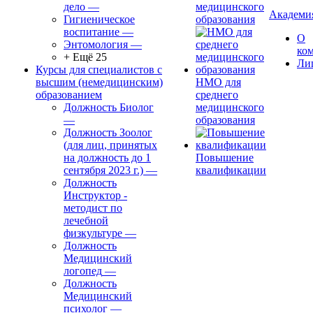
дело
—
медицинского
Академи
Гигиеническое
образования
воспитание
—
О
Энтомология
—
ко
+ Ещё 25
Ли
Курсы для специалистов с
высшим (немедицинским)
НМО для
образованием
среднего
Должность Биолог
медицинского
—
образования
Должность Зоолог
(для лиц, принятых
на должность до 1
Повышение
сентября 2023 г.)
—
квалификации
Должность
Инструктор -
методист по
лечебной
физкультуре
—
Должность
Медицинский
логопед
—
Должность
Медицинский
психолог
—