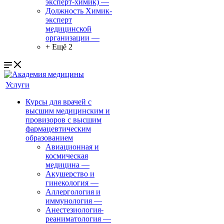
эксперт-химик)
—
Должность Химик-
эксперт
медицинской
организации
—
+ Ещё 2
Услуги
Курсы для врачей с
высшим медицинским и
провизоров с высшим
фармацевтическим
образованием
Авиационная и
космическая
медицина
—
Акушерство и
гинекология
—
Аллергология и
иммунология
—
Анестезиология-
реаниматология
—