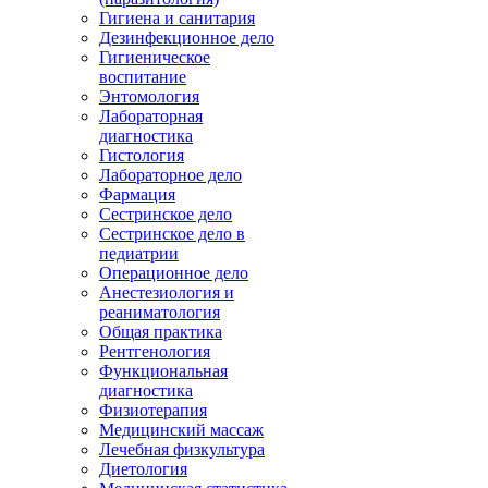
Гигиена и санитария
Дезинфекционное дело
Гигиеническое
воспитание
Энтомология
Лабораторная
диагностика
Гистология
Лабораторное дело
Фармация
Сестринское дело
Сестринское дело в
педиатрии
Операционное дело
Анестезиология и
реаниматология
Общая практика
Рентгенология
Функциональная
диагностика
Физиотерапия
Медицинский массаж
Лечебная физкультура
Диетология