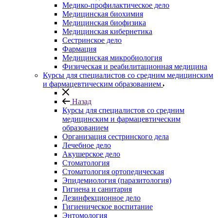
Медико-профилактическое дело
Медицинская биохимия
Медицинская биофизика
Медицинская кибернетика
Сестринское дело
Фармация
Медицинская микробиология
Физическая и реабилитационная медицина
Курсы для специалистов со средним медицинским
и фармацевтическим образованием
Назад
Курсы для специалистов со средним
медицинским и фармацевтическим
образованием
Организация сестринского дела
Лечебное дело
Акушерское дело
Стоматология
Стоматология ортопедическая
Эпидемиология (паразитология)
Гигиена и санитария
Дезинфекционное дело
Гигиеническое воспитание
Энтомология