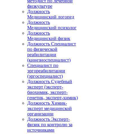
методист по лечебной
физкультуре
Должность
Медицинский логопед
Должность
Медицинский психолог
Должность
Медицинский физик
Должность Специалист
по физической
реабилитации
(кинезиоспециалист)
Специалист по
эргореабилитации
(эргоспециалист)
Должность Судебный
эксперт (эксперт-
биохимик, эксперт-
генетик, эксперт-химик)
Должность Химик-
эксперт медицинской
организации
Должность Эксперт-
физик по контролю за
источниками