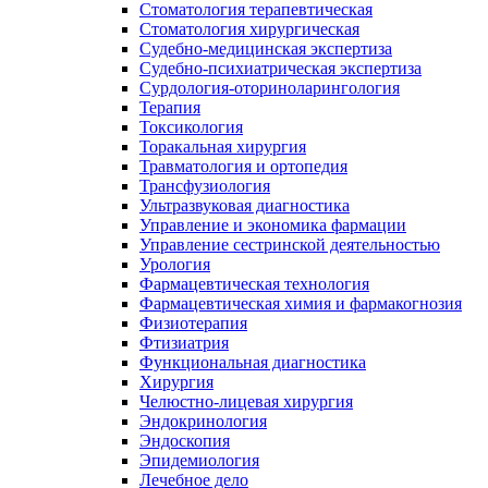
Стоматология терапевтическая
Стоматология хирургическая
Судебно-медицинская экспертиза
Судебно-психиатрическая экспертиза
Сурдология-оториноларингология
Терапия
Токсикология
Торакальная хирургия
Травматология и ортопедия
Трансфузиология
Ультразвуковая диагностика
Управление и экономика фармации
Управление сестринской деятельностью
Урология
Фармацевтическая технология
Фармацевтическая химия и фармакогнозия
Физиотерапия
Фтизиатрия
Функциональная диагностика
Хирургия
Челюстно-лицевая хирургия
Эндокринология
Эндоскопия
Эпидемиология
Лечебное дело