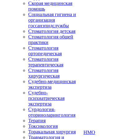
Скорая медицинская
помощь
Социальная гигиена и
организация
госсанэпидслужбы
Стоматология детская
Стоматология общей
практики
Стоматология
ортопедическая
Стоматология
терапевтическая
Стоматология
хирургическая
Судебно-медицинская
экспертиза
Судебно-
психиатрическая
экспертиза
Сурдология-
оториноларингология
Терапия
Токсикология
Торакальная хирургия
НМО
Травматология и