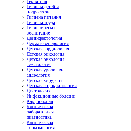
Гериатрия
Гигиена детей и
подростков
Гигиена питания
Гигиена труда
Гигиеническое
воспитание
Дезинфектология
Дерматовенерология
Детская кардиология
Детская онкология
Детская онкология-
гематология
Детская урология-
андрология
Детская хирургия
Детская эндокринология
Диетология
Инфекционные болезни
Кардиология
Клиническая
лабораторная
диагностика
Клиническая
фармакология