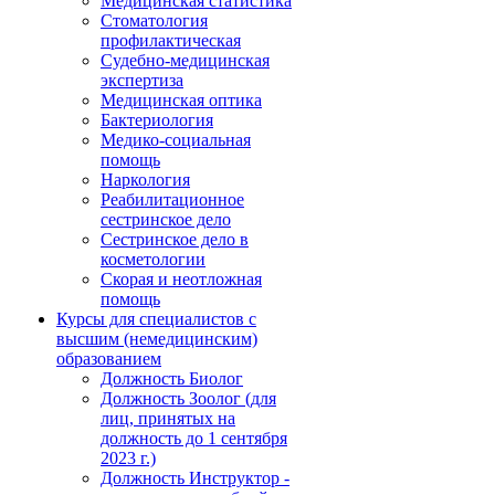
Медицинская статистика
Стоматология
профилактическая
Судебно-медицинская
экспертиза
Медицинская оптика
Бактериология
Медико-социальная
помощь
Наркология
Реабилитационное
сестринское дело
Сестринское дело в
косметологии
Скорая и неотложная
помощь
Курсы для специалистов с
высшим (немедицинским)
образованием
Должность Биолог
Должность Зоолог (для
лиц, принятых на
должность до 1 сентября
2023 г.)
Должность Инструктор -