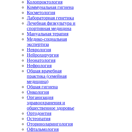
Колопроктология
Коммунальная гигиена
Косметология
Лабораторная генетика
Лечебная физкультура и
спортивная медицина
Мануальная терапия
Медико-социальная
экспертиза
Неврология
Нейрохирургия
Неонатология
Нефрология
Общая врачебная
практика (семейная
медицина)
Общая гигиена
Онкология
Организация
здравоохранения и
общественное здоровье
Ортодонтия
Остеопатия
Оториноларингология
Офтальмология