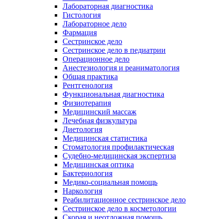
Лабораторная диагностика
Гистология
Лабораторное дело
Фармация
Сестринское дело
Сестринское дело в педиатрии
Операционное дело
Анестезиология и реаниматология
Общая практика
Рентгенология
Функциональная диагностика
Физиотерапия
Медицинский массаж
Лечебная физкультура
Диетология
Медицинская статистика
Стоматология профилактическая
Судебно-медицинская экспертиза
Медицинская оптика
Бактериология
Медико-социальная помощь
Наркология
Реабилитационное сестринское дело
Сестринское дело в косметологии
Скорая и неотложная помощь