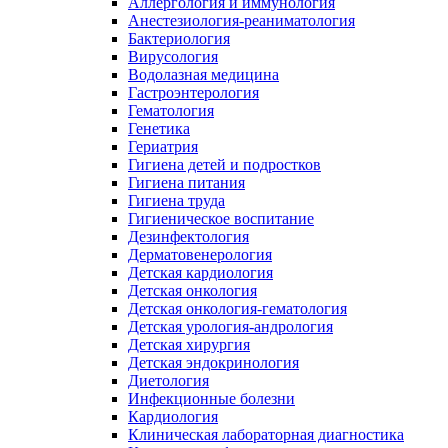
Аллергология и иммунология
Анестезиология-реаниматология
Бактериология
Вирусология
Водолазная медицина
Гастроэнтерология
Гематология
Генетика
Гериатрия
Гигиена детей и подростков
Гигиена питания
Гигиена труда
Гигиеническое воспитание
Дезинфектология
Дерматовенерология
Детская кардиология
Детская онкология
Детская онкология-гематология
Детская урология-андрология
Детская хирургия
Детская эндокринология
Диетология
Инфекционные болезни
Кардиология
Клиническая лабораторная диагностика