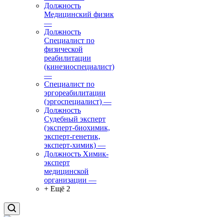
Должность
Медицинский физик
—
Должность
Специалист по
физической
реабилитации
(кинезиоспециалист)
—
Специалист по
эргореабилитации
(эргоспециалист)
—
Должность
Судебный эксперт
(эксперт-биохимик,
эксперт-генетик,
эксперт-химик)
—
Должность Химик-
эксперт
медицинской
организации
—
+ Ещё 2