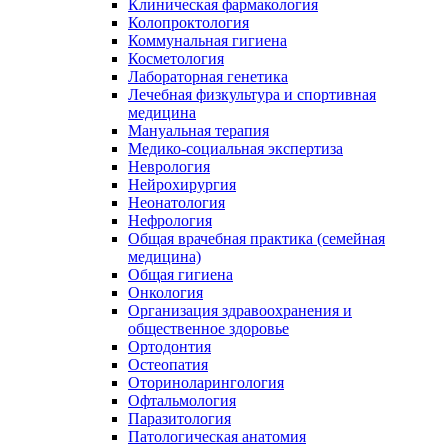
Клиническая фармакология
Колопроктология
Коммунальная гигиена
Косметология
Лабораторная генетика
Лечебная физкультура и спортивная
медицина
Мануальная терапия
Медико-социальная экспертиза
Неврология
Нейрохирургия
Неонатология
Нефрология
Общая врачебная практика (семейная
медицина)
Общая гигиена
Онкология
Организация здравоохранения и
общественное здоровье
Ортодонтия
Остеопатия
Оториноларингология
Офтальмология
Паразитология
Патологическая анатомия