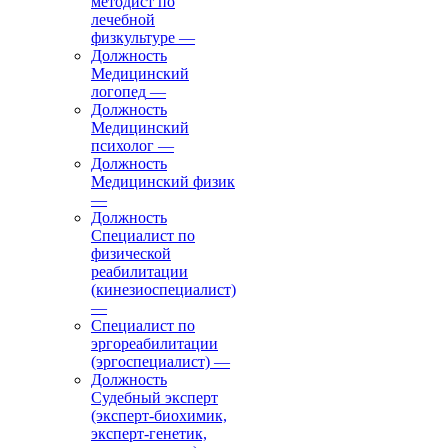
методист по
лечебной
физкультуре
—
Должность
Медицинский
логопед
—
Должность
Медицинский
психолог
—
Должность
Медицинский физик
—
Должность
Специалист по
физической
реабилитации
(кинезиоспециалист)
—
Специалист по
эргореабилитации
(эргоспециалист)
—
Должность
Судебный эксперт
(эксперт-биохимик,
эксперт-генетик,