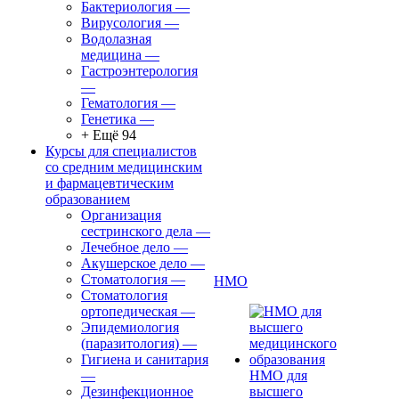
Бактериология
—
Вирусология
—
Водолазная
медицина
—
Гастроэнтерология
—
Гематология
—
Генетика
—
+ Ещё 94
Курсы для специалистов
со средним медицинским
и фармацевтическим
образованием
Организация
сестринского дела
—
Лечебное дело
—
Акушерское дело
—
Стоматология
—
НМО
Стоматология
ортопедическая
—
Эпидемиология
(паразитология)
—
Гигиена и санитария
—
НМО для
Дезинфекционное
высшего