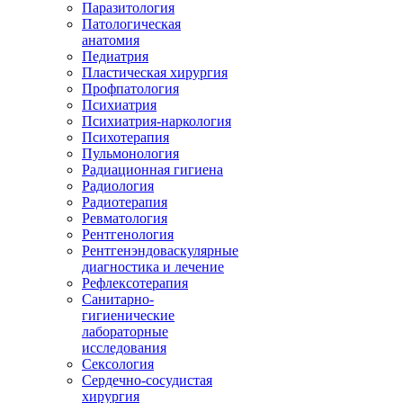
Паразитология
Патологическая
анатомия
Педиатрия
Пластическая хирургия
Профпатология
Психиатрия
Психиатрия-наркология
Психотерапия
Пульмонология
Радиационная гигиена
Радиология
Радиотерапия
Ревматология
Рентгенология
Рентгенэндоваскулярные
диагностика и лечение
Рефлексотерапия
Санитарно-
гигиенические
лабораторные
исследования
Сексология
Сердечно-сосудистая
хирургия