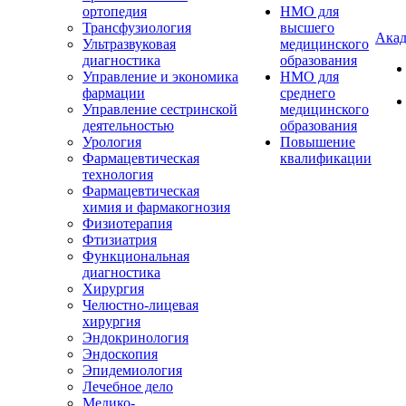
ортопедия
НМО для
Трансфузиология
высшего
Акад
Ультразвуковая
медицинского
диагностика
образования
Управление и экономика
НМО для
фармации
среднего
Управление сестринской
медицинского
деятельностью
образования
Урология
Повышение
Фармацевтическая
квалификации
технология
Фармацевтическая
химия и фармакогнозия
Физиотерапия
Фтизиатрия
Функциональная
диагностика
Хирургия
Челюстно-лицевая
хирургия
Эндокринология
Эндоскопия
Эпидемиология
Лечебное дело
Медико-