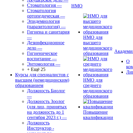
Стоматология
—
НМО
Стоматология
ортопедическая
—
Эпидемиология
(паразитология)
—
Гигиена и санитария
—
НМО для
Дезинфекционное
высшего
дело
—
медицинского
Академи
Гигиеническое
образования
воспитание
—
О
Энтомология
—
ко
+ Ещё 25
Ли
Курсы для специалистов с
высшим (немедицинским)
НМО для
образованием
среднего
Должность Биолог
медицинского
—
образования
Должность Зоолог
(для лиц, принятых
на должность до 1
Повышение
сентября 2023 г.)
—
квалификации
Должность
Инструктор -