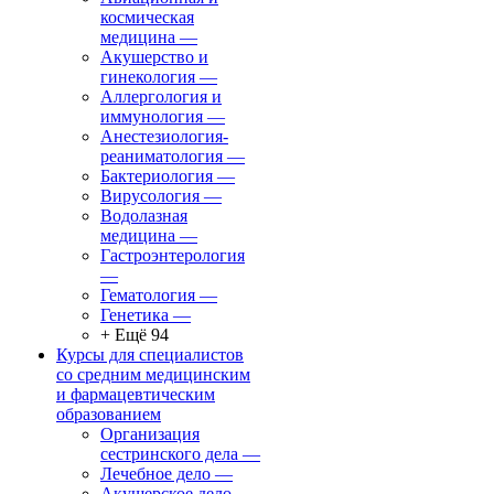
космическая
медицина
—
Акушерство и
гинекология
—
Аллергология и
иммунология
—
Анестезиология-
реаниматология
—
Бактериология
—
Вирусология
—
Водолазная
медицина
—
Гастроэнтерология
—
Гематология
—
Генетика
—
+ Ещё 94
Курсы для специалистов
со средним медицинским
и фармацевтическим
образованием
Организация
сестринского дела
—
Лечебное дело
—
Акушерское дело
—