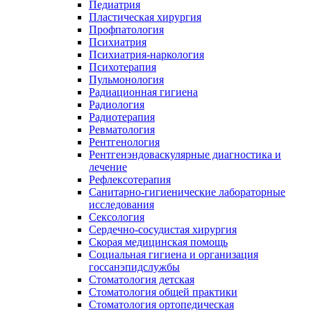
Педиатрия
Пластическая хирургия
Профпатология
Психиатрия
Психиатрия-наркология
Психотерапия
Пульмонология
Радиационная гигиена
Радиология
Радиотерапия
Ревматология
Рентгенология
Рентгенэндоваскулярные диагностика и
лечение
Рефлексотерапия
Санитарно-гигиенические лабораторные
исследования
Сексология
Сердечно-сосудистая хирургия
Скорая медицинская помощь
Социальная гигиена и организация
госсанэпидслужбы
Стоматология детская
Стоматология общей практики
Стоматология ортопедическая