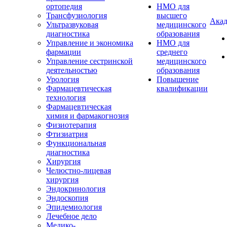
ортопедия
НМО для
Трансфузиология
высшего
Акад
Ультразвуковая
медицинского
диагностика
образования
Управление и экономика
НМО для
фармации
среднего
Управление сестринской
медицинского
деятельностью
образования
Урология
Повышение
Фармацевтическая
квалификации
технология
Фармацевтическая
химия и фармакогнозия
Физиотерапия
Фтизиатрия
Функциональная
диагностика
Хирургия
Челюстно-лицевая
хирургия
Эндокринология
Эндоскопия
Эпидемиология
Лечебное дело
Медико-