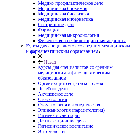
Медико-профилактическое дело
Медицинская биохимия
Медицинская биофизика
Медицинская кибернетика
Сестринское дело
Фармация
Медицинская микробиология
Физическая и реабилитационная медицина
Курсы для специалистов со средним медицинским
и фармацевтическим образованием
Назад
Курсы для специалистов со средним
медицинским и фармацевтическим
образованием
Организация сестринского дела
Лечебное дело
Акушерское дело
Стоматология
Стоматология ортопедическая
Эпидемиология (паразитология)
Гигиена и санитария
Дезинфекционное дело
Гигиеническое воспитание
Энтомология