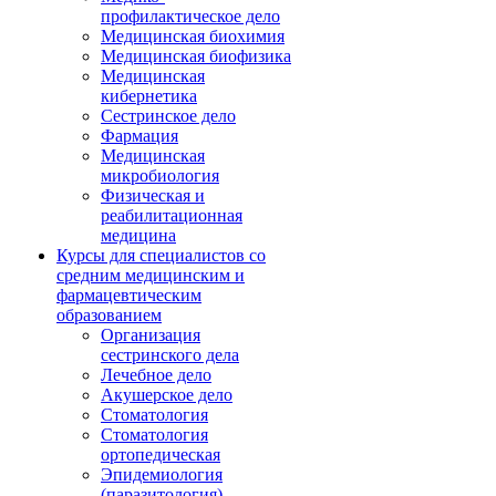
профилактическое дело
Медицинская биохимия
Медицинская биофизика
Медицинская
кибернетика
Сестринское дело
Фармация
Медицинская
микробиология
Физическая и
реабилитационная
медицина
Курсы для специалистов со
средним медицинским и
фармацевтическим
образованием
Организация
сестринского дела
Лечебное дело
Акушерское дело
Стоматология
Стоматология
ортопедическая
Эпидемиология
(паразитология)