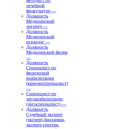
методист по
лечебной
физкультуре
—
Должность
Медицинский
логопед
—
Должность
Медицинский
психолог
—
Должность
Медицинский физик
—
Должность
Специалист по
физической
реабилитации
(кинезиоспециалист)
—
Специалист по
эргореабилитации
(эргоспециалист)
—
Должность
Судебный эксперт
(эксперт-биохимик,
эксперт-генетик,