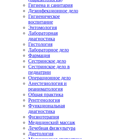
Гигиена и санитария
Дезинфекционное дело
Гигиеническое
воспитание
Энтомология
Лабораторная
диагностика
Гистология
Лабораторное дело
Фармация
Сестринское дело
Сестринское дело в
педиатрии
Операционное дело
Анестезиология и
реаниматология
Общая практика
Рентгенология
Функциональная
диагностика
Физиотерапия
Медицинский массаж
Лечебная физкультура
Диетология