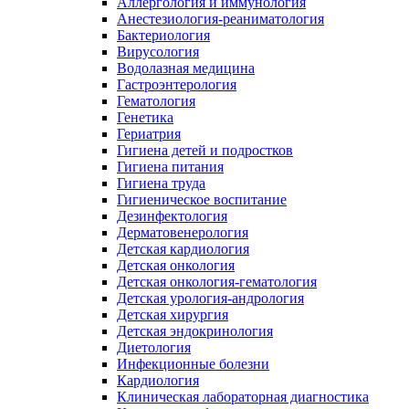
Аллергология и иммунология
Анестезиология-реаниматология
Бактериология
Вирусология
Водолазная медицина
Гастроэнтерология
Гематология
Генетика
Гериатрия
Гигиена детей и подростков
Гигиена питания
Гигиена труда
Гигиеническое воспитание
Дезинфектология
Дерматовенерология
Детская кардиология
Детская онкология
Детская онкология-гематология
Детская урология-андрология
Детская хирургия
Детская эндокринология
Диетология
Инфекционные болезни
Кардиология
Клиническая лабораторная диагностика