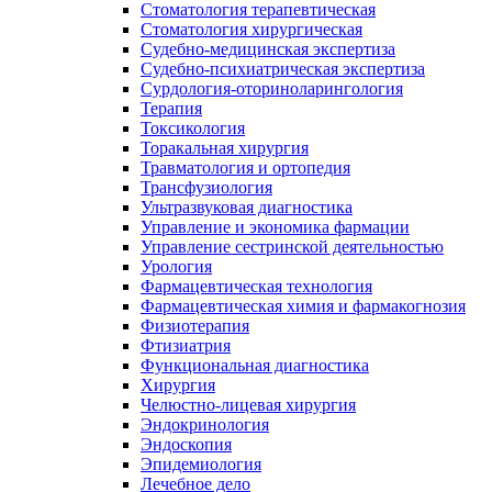
Стоматология терапевтическая
Стоматология хирургическая
Судебно-медицинская экспертиза
Судебно-психиатрическая экспертиза
Сурдология-оториноларингология
Терапия
Токсикология
Торакальная хирургия
Травматология и ортопедия
Трансфузиология
Ультразвуковая диагностика
Управление и экономика фармации
Управление сестринской деятельностью
Урология
Фармацевтическая технология
Фармацевтическая химия и фармакогнозия
Физиотерапия
Фтизиатрия
Функциональная диагностика
Хирургия
Челюстно-лицевая хирургия
Эндокринология
Эндоскопия
Эпидемиология
Лечебное дело