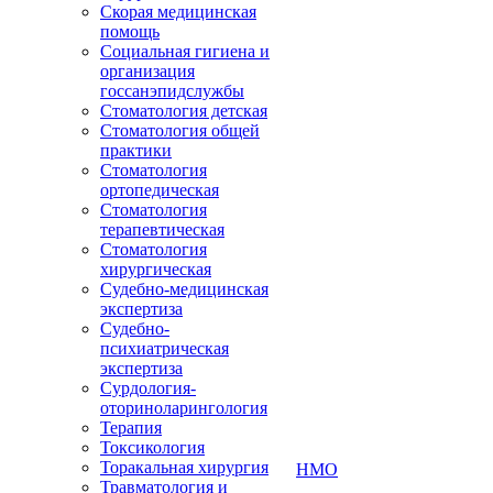
Скорая медицинская
помощь
Социальная гигиена и
организация
госсанэпидслужбы
Стоматология детская
Стоматология общей
практики
Стоматология
ортопедическая
Стоматология
терапевтическая
Стоматология
хирургическая
Судебно-медицинская
экспертиза
Судебно-
психиатрическая
экспертиза
Сурдология-
оториноларингология
Терапия
Токсикология
Торакальная хирургия
НМО
Травматология и