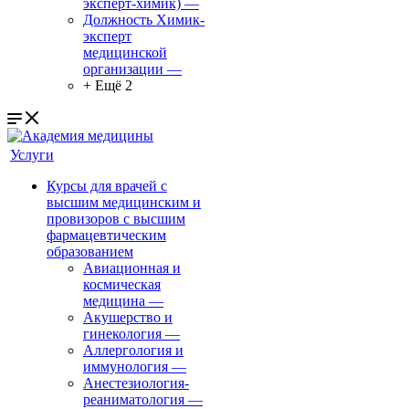
эксперт-химик)
—
Должность Химик-
эксперт
медицинской
организации
—
+ Ещё 2
Услуги
Курсы для врачей с
высшим медицинским и
провизоров с высшим
фармацевтическим
образованием
Авиационная и
космическая
медицина
—
Акушерство и
гинекология
—
Аллергология и
иммунология
—
Анестезиология-
реаниматология
—