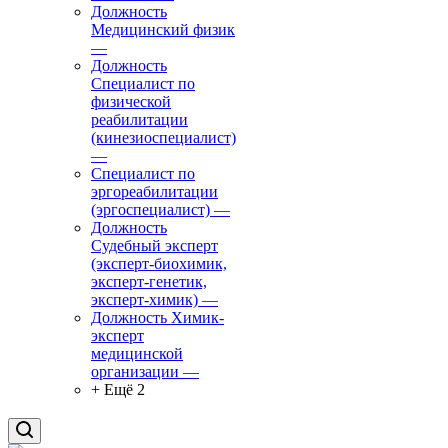
Должность
Медицинский физик
—
Должность
Специалист по
физической
реабилитации
(кинезиоспециалист)
—
Специалист по
эргореабилитации
(эргоспециалист)
—
Должность
Судебный эксперт
(эксперт-биохимик,
эксперт-генетик,
эксперт-химик)
—
Должность Химик-
эксперт
медицинской
организации
—
+ Ещё 2