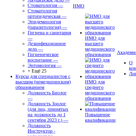
Стоматология
—
НМО
Стоматология
ортопедическая
—
Эпидемиология
(паразитология)
—
Гигиена и санитария
—
НМО для
Дезинфекционное
высшего
дело
—
медицинского
Академи
Гигиеническое
образования
воспитание
—
О
Энтомология
—
ко
+ Ещё 25
Ли
Курсы для специалистов с
высшим (немедицинским)
НМО для
образованием
среднего
Должность Биолог
медицинского
—
образования
Должность Зоолог
(для лиц, принятых
на должность до 1
Повышение
сентября 2023 г.)
—
квалификации
Должность
Инструктор -