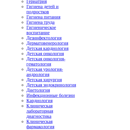
Гериатрия
Гигиена детей и
подростков
Гигиена питания
Гигиена труда
Гигиеническое
воспитание
Дезинфектология
Дерматовенерология
Детская кардиология
Детская онкология
Детская онкология-
гематология
Детская урология-
андрология
Детская хирургия
Детская эндокринология
Диетология
Инфекционные болезни
Кардиология
Клиническая
лабораторная
диагностика
Клиническая
фармакология