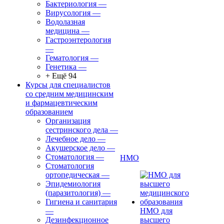
Бактериология
—
Вирусология
—
Водолазная
медицина
—
Гастроэнтерология
—
Гематология
—
Генетика
—
+ Ещё 94
Курсы для специалистов
со средним медицинским
и фармацевтическим
образованием
Организация
сестринского дела
—
Лечебное дело
—
Акушерское дело
—
Стоматология
—
НМО
Стоматология
ортопедическая
—
Эпидемиология
(паразитология)
—
Гигиена и санитария
—
НМО для
Дезинфекционное
высшего