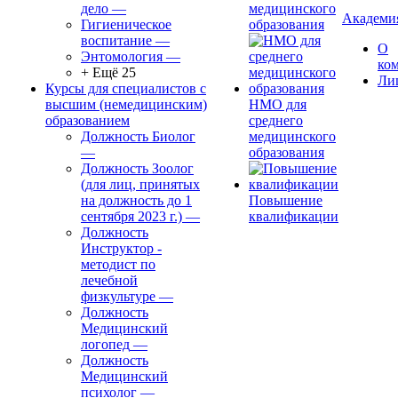
дело
—
медицинского
Академи
Гигиеническое
образования
воспитание
—
О
Энтомология
—
ко
+ Ещё 25
Ли
Курсы для специалистов с
высшим (немедицинским)
НМО для
образованием
среднего
Должность Биолог
медицинского
—
образования
Должность Зоолог
(для лиц, принятых
на должность до 1
Повышение
сентября 2023 г.)
—
квалификации
Должность
Инструктор -
методист по
лечебной
физкультуре
—
Должность
Медицинский
логопед
—
Должность
Медицинский
психолог
—