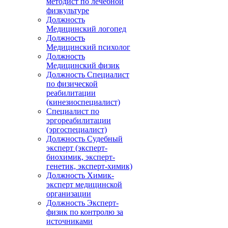
методист по лечебной
физкультуре
Должность
Медицинский логопед
Должность
Медицинский психолог
Должность
Медицинский физик
Должность Специалист
по физической
реабилитации
(кинезиоспециалист)
Специалист по
эргореабилитации
(эргоспециалист)
Должность Судебный
эксперт (эксперт-
биохимик, эксперт-
генетик, эксперт-химик)
Должность Химик-
эксперт медицинской
организации
Должность Эксперт-
физик по контролю за
источниками