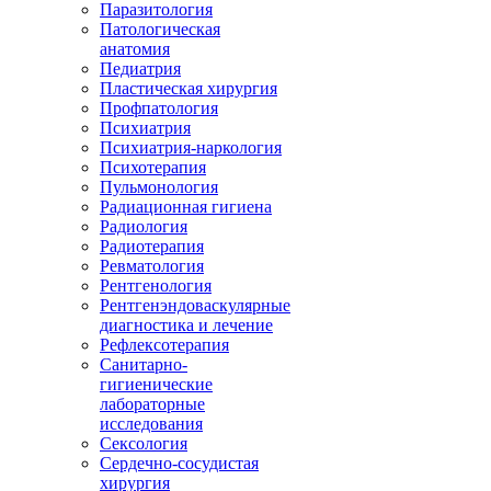
Паразитология
Патологическая
анатомия
Педиатрия
Пластическая хирургия
Профпатология
Психиатрия
Психиатрия-наркология
Психотерапия
Пульмонология
Радиационная гигиена
Радиология
Радиотерапия
Ревматология
Рентгенология
Рентгенэндоваскулярные
диагностика и лечение
Рефлексотерапия
Санитарно-
гигиенические
лабораторные
исследования
Сексология
Сердечно-сосудистая
хирургия