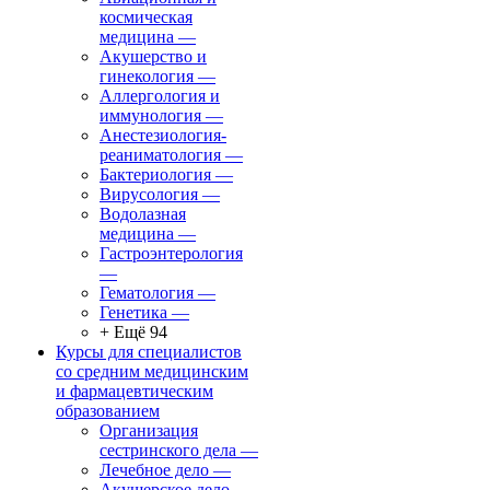
космическая
медицина
—
Акушерство и
гинекология
—
Аллергология и
иммунология
—
Анестезиология-
реаниматология
—
Бактериология
—
Вирусология
—
Водолазная
медицина
—
Гастроэнтерология
—
Гематология
—
Генетика
—
+ Ещё 94
Курсы для специалистов
со средним медицинским
и фармацевтическим
образованием
Организация
сестринского дела
—
Лечебное дело
—
Акушерское дело
—