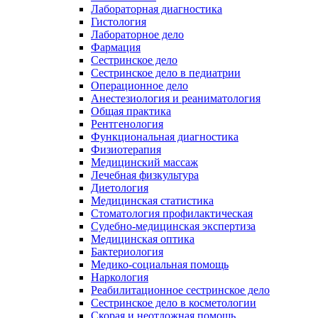
Лабораторная диагностика
Гистология
Лабораторное дело
Фармация
Сестринское дело
Сестринское дело в педиатрии
Операционное дело
Анестезиология и реаниматология
Общая практика
Рентгенология
Функциональная диагностика
Физиотерапия
Медицинский массаж
Лечебная физкультура
Диетология
Медицинская статистика
Стоматология профилактическая
Судебно-медицинская экспертиза
Медицинская оптика
Бактериология
Медико-социальная помощь
Наркология
Реабилитационное сестринское дело
Сестринское дело в косметологии
Скорая и неотложная помощь