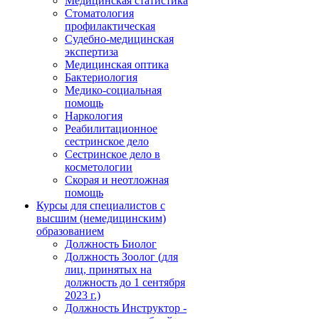
Медицинская статистика
Стоматология
профилактическая
Судебно-медицинская
экспертиза
Медицинская оптика
Бактериология
Медико-социальная
помощь
Наркология
Реабилитационное
сестринское дело
Сестринское дело в
косметологии
Скорая и неотложная
помощь
Курсы для специалистов с
высшим (немедицинским)
образованием
Должность Биолог
Должность Зоолог (для
лиц, принятых на
должность до 1 сентября
2023 г.)
Должность Инструктор -