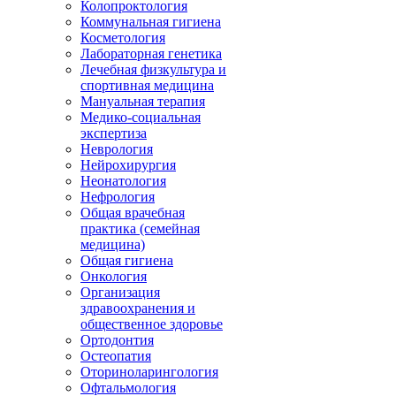
Колопроктология
Коммунальная гигиена
Косметология
Лабораторная генетика
Лечебная физкультура и
спортивная медицина
Мануальная терапия
Медико-социальная
экспертиза
Неврология
Нейрохирургия
Неонатология
Нефрология
Общая врачебная
практика (семейная
медицина)
Общая гигиена
Онкология
Организация
здравоохранения и
общественное здоровье
Ортодонтия
Остеопатия
Оториноларингология
Офтальмология