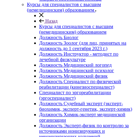
Курсы для специалистов с высшим
(немедицинским) образованием
Назад
Курсы для специалистов с высшим
(немедицинским) образованием
Должность Биолог
Должность Зоолог (для лиц, принятых на
должность до 1 сентября 2023 г.)
Должность Инструктор - методист по
лечебной физкультуре
Должность Медицинский логопед
Должность Медицинский психолог
Должность Медицинский физик
Должность Специалист по физической
реабилитации (кинезиоспециалист)
Специалист по эргореабилитации
(эргоспециалист)
Должность Судебный эксперт (эксперт-
биохимик, эксперт-генетик, эксперт-химик)
Должность Химик-эксперт медицинской
организации
Должность Эксперт-физик по контролю за
источниками ионизирующих и
неионизирующих излучений