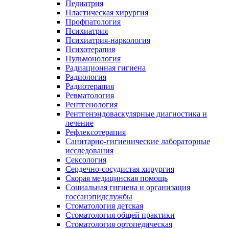
Педиатрия
Пластическая хирургия
Профпатология
Психиатрия
Психиатрия-наркология
Психотерапия
Пульмонология
Радиационная гигиена
Радиология
Радиотерапия
Ревматология
Рентгенология
Рентгенэндоваскулярные диагностика и
лечение
Рефлексотерапия
Санитарно-гигиенические лабораторные
исследования
Сексология
Сердечно-сосудистая хирургия
Скорая медицинская помощь
Социальная гигиена и организация
госсанэпидслужбы
Стоматология детская
Стоматология общей практики
Стоматология ортопедическая