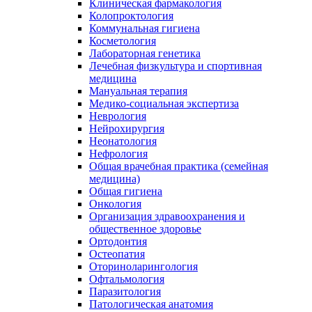
Клиническая фармакология
Колопроктология
Коммунальная гигиена
Косметология
Лабораторная генетика
Лечебная физкультура и спортивная
медицина
Мануальная терапия
Медико-социальная экспертиза
Неврология
Нейрохирургия
Неонатология
Нефрология
Общая врачебная практика (семейная
медицина)
Общая гигиена
Онкология
Организация здравоохранения и
общественное здоровье
Ортодонтия
Остеопатия
Оториноларингология
Офтальмология
Паразитология
Патологическая анатомия