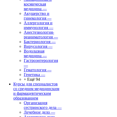
космическая
медицина
—
Акушерство и
гинекология
—
Аллергология и
иммунология
—
Анестезиология-
реаниматология
—
Бактериология
—
Вирусология
—
Водолазная
медицина
—
Гастроэнтерология
—
Гематология
—
Генетика
—
+ Ещё 94
Курсы для специалистов
со средним медицинским
и фармацевтическим
образованием
Организация
сестринского дела
—
Лечебное дело
—
Акушерское дело
—