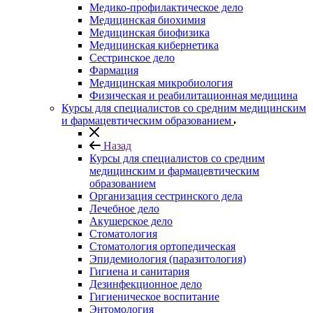
Медико-профилактическое дело
Медицинская биохимия
Медицинская биофизика
Медицинская кибернетика
Сестринское дело
Фармация
Медицинская микробиология
Физическая и реабилитационная медицина
Курсы для специалистов со средним медицинским
и фармацевтическим образованием
Назад
Курсы для специалистов со средним
медицинским и фармацевтическим
образованием
Организация сестринского дела
Лечебное дело
Акушерское дело
Стоматология
Стоматология ортопедическая
Эпидемиология (паразитология)
Гигиена и санитария
Дезинфекционное дело
Гигиеническое воспитание
Энтомология