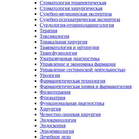
Стоматология терапевтическая
Стоматология хирургическая
Судебно-медицинская экспертиза
Судебно-психиатрическая экспертиза
Сурдология-оториноларингология
Терапия
Токсикология
Торакальная хирургия
Травматология и ортопедия
Трансфузиология
Ультразвуковая диагностика
Управление и экономика фармации
Управление сестринской деятельностью
Урология
Фармацевтическая технология
Фармацевтическая химия и фармакогнозия
Физиотерапия
Фтизиатрия
Функциональная диагностика
Хирургия
Челюстно-лицевая хирургия
Эндокринология
Эндоскопия
Эпидемиология
Лечебное дело