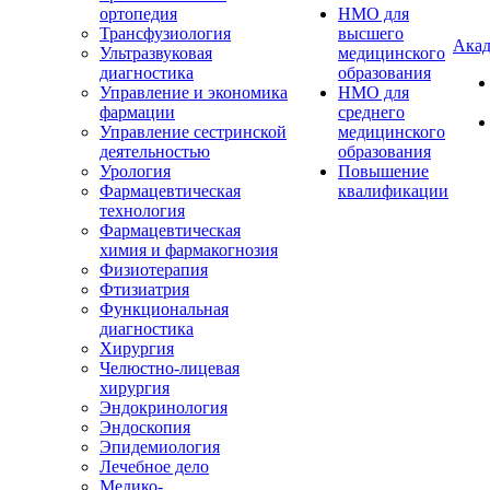
ортопедия
НМО для
Трансфузиология
высшего
Акад
Ультразвуковая
медицинского
диагностика
образования
Управление и экономика
НМО для
фармации
среднего
Управление сестринской
медицинского
деятельностью
образования
Урология
Повышение
Фармацевтическая
квалификации
технология
Фармацевтическая
химия и фармакогнозия
Физиотерапия
Фтизиатрия
Функциональная
диагностика
Хирургия
Челюстно-лицевая
хирургия
Эндокринология
Эндоскопия
Эпидемиология
Лечебное дело
Медико-