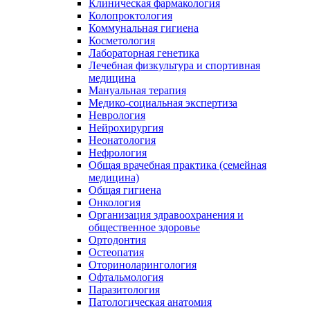
Клиническая фармакология
Колопроктология
Коммунальная гигиена
Косметология
Лабораторная генетика
Лечебная физкультура и спортивная
медицина
Мануальная терапия
Медико-социальная экспертиза
Неврология
Нейрохирургия
Неонатология
Нефрология
Общая врачебная практика (семейная
медицина)
Общая гигиена
Онкология
Организация здравоохранения и
общественное здоровье
Ортодонтия
Остеопатия
Оториноларингология
Офтальмология
Паразитология
Патологическая анатомия