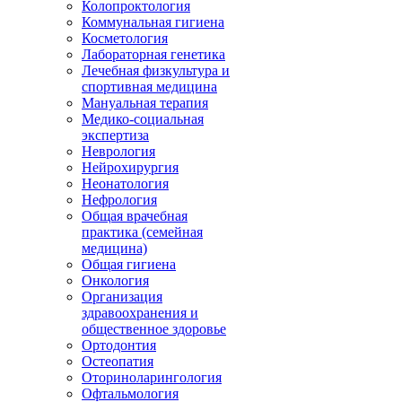
Колопроктология
Коммунальная гигиена
Косметология
Лабораторная генетика
Лечебная физкультура и
спортивная медицина
Мануальная терапия
Медико-социальная
экспертиза
Неврология
Нейрохирургия
Неонатология
Нефрология
Общая врачебная
практика (семейная
медицина)
Общая гигиена
Онкология
Организация
здравоохранения и
общественное здоровье
Ортодонтия
Остеопатия
Оториноларингология
Офтальмология