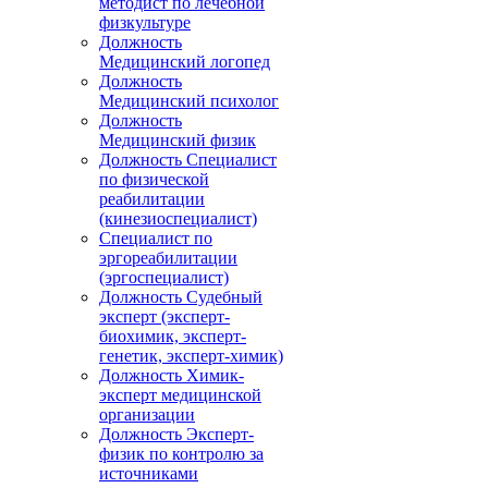
методист по лечебной
физкультуре
Должность
Медицинский логопед
Должность
Медицинский психолог
Должность
Медицинский физик
Должность Специалист
по физической
реабилитации
(кинезиоспециалист)
Специалист по
эргореабилитации
(эргоспециалист)
Должность Судебный
эксперт (эксперт-
биохимик, эксперт-
генетик, эксперт-химик)
Должность Химик-
эксперт медицинской
организации
Должность Эксперт-
физик по контролю за
источниками