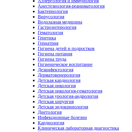
Аллергология и иммунология
Анестезиология-реаниматология
Бактериология
Вирусология
Водолазная медицина
Гастроэнтерология
Гематология
Генетика
Гериатрия
Гигиена детей и подростков
Гигиена питания
Гигиена труда
Гигиеническое воспитание
Дезинфектология
Дерматовенерология
Детская кардиология
Детская онкология
Детская онкология-гематология
Детская урология-андрология
Детская хирургия
Детская эндокринология
Диетология
Инфекционные болезни
Кардиология
Клиническая лабораторная диагностика