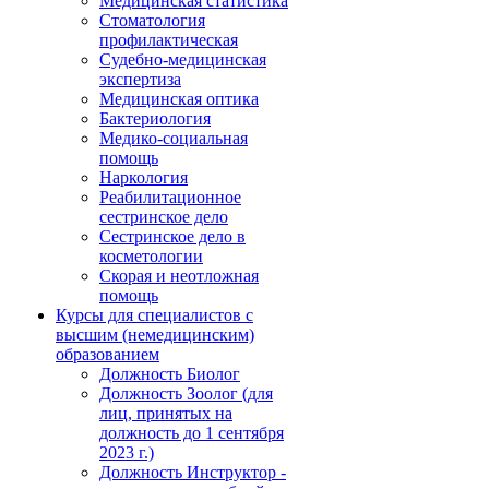
Медицинская статистика
Стоматология
профилактическая
Судебно-медицинская
экспертиза
Медицинская оптика
Бактериология
Медико-социальная
помощь
Наркология
Реабилитационное
сестринское дело
Сестринское дело в
косметологии
Скорая и неотложная
помощь
Курсы для специалистов с
высшим (немедицинским)
образованием
Должность Биолог
Должность Зоолог (для
лиц, принятых на
должность до 1 сентября
2023 г.)
Должность Инструктор -