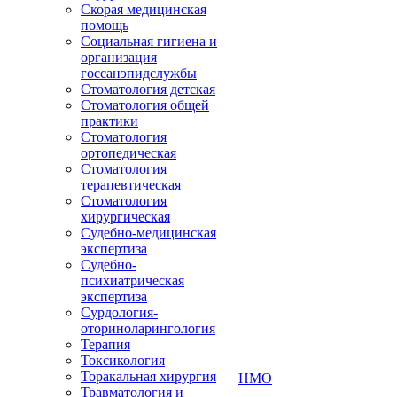
Скорая медицинская
помощь
Социальная гигиена и
организация
госсанэпидслужбы
Стоматология детская
Стоматология общей
практики
Стоматология
ортопедическая
Стоматология
терапевтическая
Стоматология
хирургическая
Судебно-медицинская
экспертиза
Судебно-
психиатрическая
экспертиза
Сурдология-
оториноларингология
Терапия
Токсикология
Торакальная хирургия
НМО
Травматология и