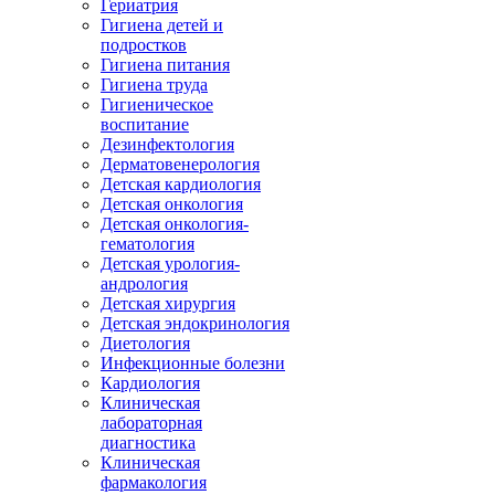
Гериатрия
Гигиена детей и
подростков
Гигиена питания
Гигиена труда
Гигиеническое
воспитание
Дезинфектология
Дерматовенерология
Детская кардиология
Детская онкология
Детская онкология-
гематология
Детская урология-
андрология
Детская хирургия
Детская эндокринология
Диетология
Инфекционные болезни
Кардиология
Клиническая
лабораторная
диагностика
Клиническая
фармакология