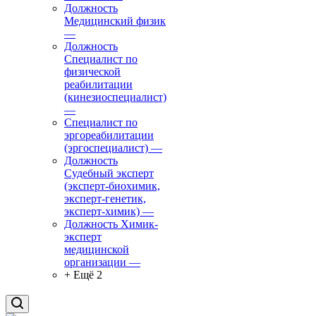
Должность
Медицинский физик
—
Должность
Специалист по
физической
реабилитации
(кинезиоспециалист)
—
Специалист по
эргореабилитации
(эргоспециалист)
—
Должность
Судебный эксперт
(эксперт-биохимик,
эксперт-генетик,
эксперт-химик)
—
Должность Химик-
эксперт
медицинской
организации
—
+ Ещё 2