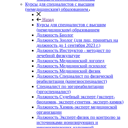
Курсы для специалистов с высшим
(немедицинским) образованием
Назад
Курсы для специалистов с высшим
(немедицинским) образованием
Должность Биолог
Должность Зоолог (для лиц, принятых на
должность до 1 сентября 2023 г.)
Должность Инструктор - методист по
лечебной физкультуре
Должность Медицинский логопед
Должность Медицинский психолог
Должность Медицинский физик
Должность Специалист по физической
реабилитации (кинезиоспециалист)
Специалист по эргореабилитации
(эргоспециалист)
Должность Судебный эксперт (эксперт-
биохимик, эксперт-генетик, эксперт-химик)
Должность Химик-эксперт медицинской
организации
Должность Эксперт-физик по контролю за
источниками ионизирующих и
неионизирующих излучений