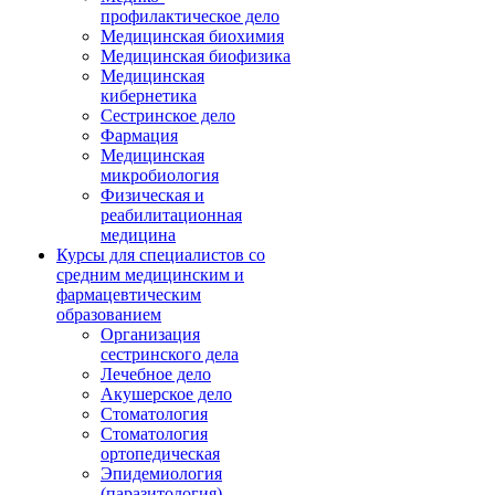
профилактическое дело
Медицинская биохимия
Медицинская биофизика
Медицинская
кибернетика
Сестринское дело
Фармация
Медицинская
микробиология
Физическая и
реабилитационная
медицина
Курсы для специалистов со
средним медицинским и
фармацевтическим
образованием
Организация
сестринского дела
Лечебное дело
Акушерское дело
Стоматология
Стоматология
ортопедическая
Эпидемиология
(паразитология)