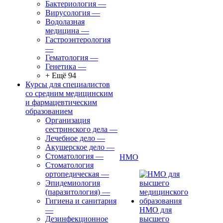
Бактериология
—
Вирусология
—
Водолазная
медицина
—
Гастроэнтерология
—
Гематология
—
Генетика
—
+ Ещё 94
Курсы для специалистов
со средним медицинским
и фармацевтическим
образованием
Организация
сестринского дела
—
Лечебное дело
—
Акушерское дело
—
Стоматология
—
НМО
Стоматология
ортопедическая
—
Эпидемиология
(паразитология)
—
Гигиена и санитария
—
НМО для
Дезинфекционное
высшего