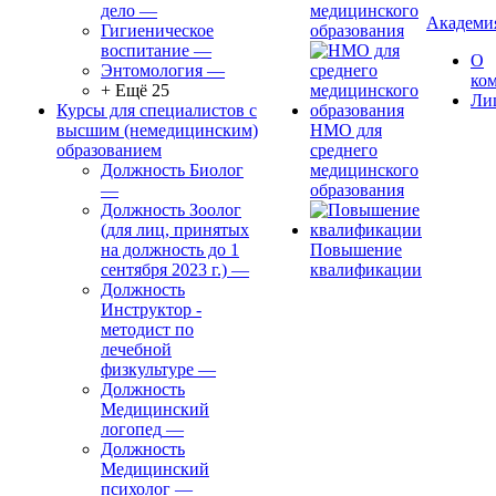
дело
—
медицинского
Академи
Гигиеническое
образования
воспитание
—
О
Энтомология
—
ко
+ Ещё 25
Ли
Курсы для специалистов с
высшим (немедицинским)
НМО для
образованием
среднего
Должность Биолог
медицинского
—
образования
Должность Зоолог
(для лиц, принятых
на должность до 1
Повышение
сентября 2023 г.)
—
квалификации
Должность
Инструктор -
методист по
лечебной
физкультуре
—
Должность
Медицинский
логопед
—
Должность
Медицинский
психолог
—