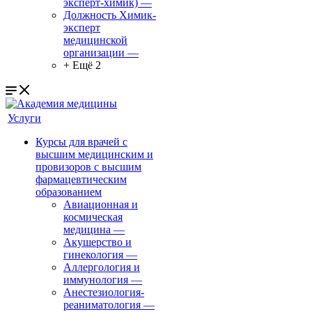
эксперт-химик)
—
Должность Химик-
эксперт
медицинской
организации
—
+ Ещё 2
Услуги
Курсы для врачей с
высшим медицинским и
провизоров с высшим
фармацевтическим
образованием
Авиационная и
космическая
медицина
—
Акушерство и
гинекология
—
Аллергология и
иммунология
—
Анестезиология-
реаниматология
—