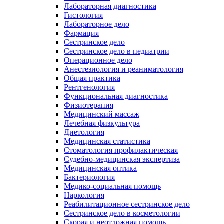
Лабораторная диагностика
Гистология
Лабораторное дело
Фармация
Сестринское дело
Сестринское дело в педиатрии
Операционное дело
Анестезиология и реаниматология
Общая практика
Рентгенология
Функциональная диагностика
Физиотерапия
Медицинский массаж
Лечебная физкультура
Диетология
Медицинская статистика
Стоматология профилактическая
Судебно-медицинская экспертиза
Медицинская оптика
Бактериология
Медико-социальная помощь
Наркология
Реабилитационное сестринское дело
Сестринское дело в косметологии
Скорая и неотложная помощь