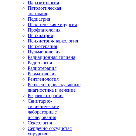
Паразитология
Патологическая
анатомия
Педиатрия
Пластическая хирургия
Профпатология
Психиатрия
Психиатрия-наркология
Психотерапия
Пульмонология
Радиационная гигиена
Радиология
Радиотерапия
Ревматология
Рентгенология
Рентгенэндоваскулярные
диагностика и лечение
Рефлексотерапия
Санитарно-
гигиенические
лабораторные
исследования
Сексология
Сердечно-сосудистая
хирургия