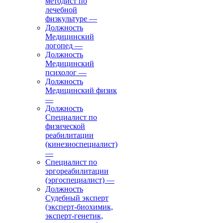
методист по
лечебной
физкультуре
—
Должность
Медицинский
логопед
—
Должность
Медицинский
психолог
—
Должность
Медицинский физик
—
Должность
Специалист по
физической
реабилитации
(кинезиоспециалист)
—
Специалист по
эргореабилитации
(эргоспециалист)
—
Должность
Судебный эксперт
(эксперт-биохимик,
эксперт-генетик,