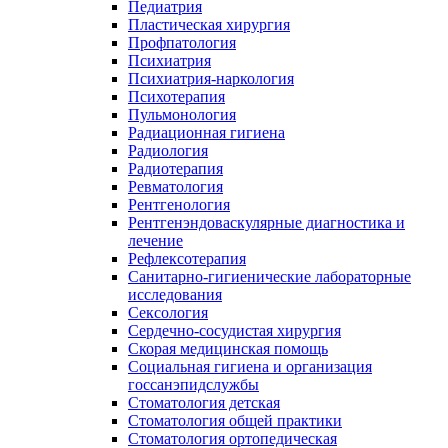
Педиатрия
Пластическая хирургия
Профпатология
Психиатрия
Психиатрия-наркология
Психотерапия
Пульмонология
Радиационная гигиена
Радиология
Радиотерапия
Ревматология
Рентгенология
Рентгенэндоваскулярные диагностика и
лечение
Рефлексотерапия
Санитарно-гигиенические лабораторные
исследования
Сексология
Сердечно-сосудистая хирургия
Скорая медицинская помощь
Социальная гигиена и организация
госсанэпидслужбы
Стоматология детская
Стоматология общей практики
Стоматология ортопедическая