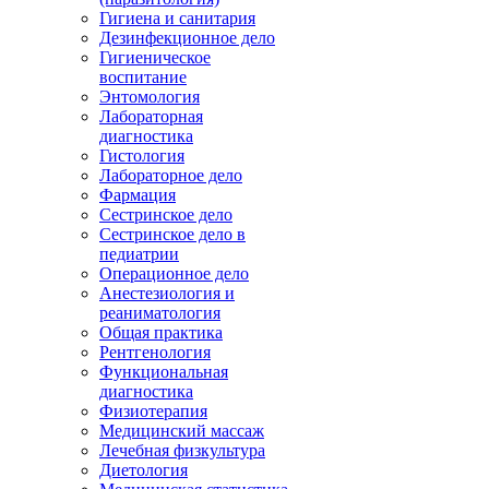
Гигиена и санитария
Дезинфекционное дело
Гигиеническое
воспитание
Энтомология
Лабораторная
диагностика
Гистология
Лабораторное дело
Фармация
Сестринское дело
Сестринское дело в
педиатрии
Операционное дело
Анестезиология и
реаниматология
Общая практика
Рентгенология
Функциональная
диагностика
Физиотерапия
Медицинский массаж
Лечебная физкультура
Диетология