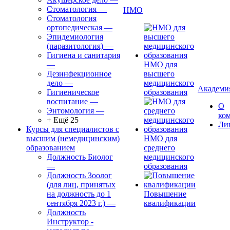
Стоматология
—
НМО
Стоматология
ортопедическая
—
Эпидемиология
(паразитология)
—
Гигиена и санитария
—
НМО для
Дезинфекционное
высшего
дело
—
медицинского
Академи
Гигиеническое
образования
воспитание
—
О
Энтомология
—
ко
+ Ещё 25
Ли
Курсы для специалистов с
высшим (немедицинским)
НМО для
образованием
среднего
Должность Биолог
медицинского
—
образования
Должность Зоолог
(для лиц, принятых
на должность до 1
Повышение
сентября 2023 г.)
—
квалификации
Должность
Инструктор -