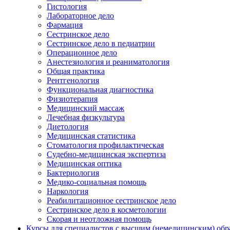
Гистология
Лабораторное дело
Фармация
Сестринское дело
Сестринское дело в педиатрии
Операционное дело
Анестезиология и реаниматология
Общая практика
Рентгенология
Функциональная диагностика
Физиотерапия
Медицинский массаж
Лечебная физкультура
Диетология
Медицинская статистика
Стоматология профилактическая
Судебно-медицинская экспертиза
Медицинская оптика
Бактериология
Медико-социальная помощь
Наркология
Реабилитационное сестринское дело
Сестринское дело в косметологии
Скорая и неотложная помощь
Курсы для специалистов с высшим (немедицинским) обр