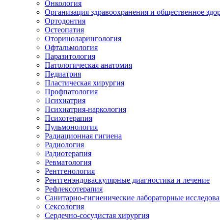
Онкология
Организация здравоохранения и общественное здо
Ортодонтия
Остеопатия
Оториноларингология
Офтальмология
Паразитология
Патологическая анатомия
Педиатрия
Пластическая хирургия
Профпатология
Психиатрия
Психиатрия-наркология
Психотерапия
Пульмонология
Радиационная гигиена
Радиология
Радиотерапия
Ревматология
Рентгенология
Рентгенэндоваскулярные диагностика и лечение
Рефлексотерапия
Санитарно-гигиенические лабораторные исследов
Сексология
Сердечно-сосудистая хирургия