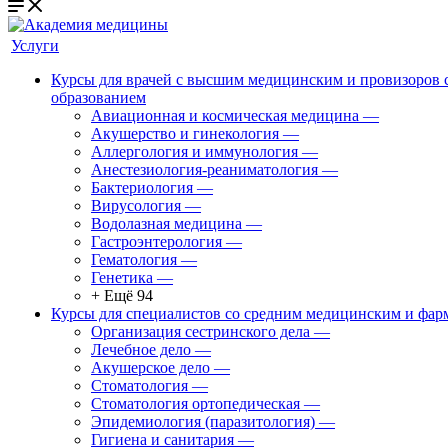
Услуги
Курсы для врачей с высшим медицинским и провизоров
образованием
Авиационная и космическая медицина
—
Акушерство и гинекология
—
Аллергология и иммунология
—
Анестезиология-реаниматология
—
Бактериология
—
Вирусология
—
Водолазная медицина
—
Гастроэнтерология
—
Гематология
—
Генетика
—
+ Ещё 94
Курсы для специалистов со средним медицинским и фар
Организация сестринского дела
—
Лечебное дело
—
Акушерское дело
—
Стоматология
—
Стоматология ортопедическая
—
Эпидемиология (паразитология)
—
Гигиена и санитария
—