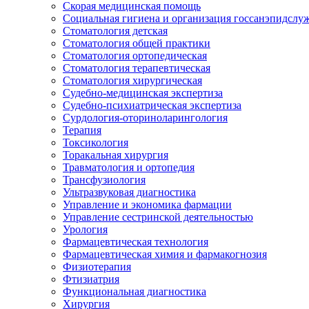
Скорая медицинская помощь
Социальная гигиена и организация госсанэпидслу
Стоматология детская
Стоматология общей практики
Стоматология ортопедическая
Стоматология терапевтическая
Стоматология хирургическая
Судебно-медицинская экспертиза
Судебно-психиатрическая экспертиза
Сурдология-оториноларингология
Терапия
Токсикология
Торакальная хирургия
Травматология и ортопедия
Трансфузиология
Ультразвуковая диагностика
Управление и экономика фармации
Управление сестринской деятельностью
Урология
Фармацевтическая технология
Фармацевтическая химия и фармакогнозия
Физиотерапия
Фтизиатрия
Функциональная диагностика
Хирургия