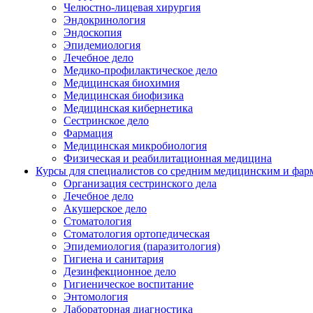
Челюстно-лицевая хирургия
Эндокринология
Эндоскопия
Эпидемиология
Лечебное дело
Медико-профилактическое дело
Медицинская биохимия
Медицинская биофизика
Медицинская кибернетика
Сестринское дело
Фармация
Медицинская микробиология
Физическая и реабилитационная медицина
Курсы для специалистов со средним медицинским и фар
Организация сестринского дела
Лечебное дело
Акушерское дело
Стоматология
Стоматология ортопедическая
Эпидемиология (паразитология)
Гигиена и санитария
Дезинфекционное дело
Гигиеническое воспитание
Энтомология
Лабораторная диагностика