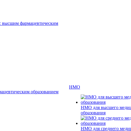
 с высшим фармацевтическим
НМО
мацевтическим образованием
НМО для высшего меди
образования
НМО для среднего меди