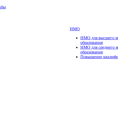
жбы
НМО
НМО для высшего м
образования
НМО для среднего 
образования
Повышение квалиф