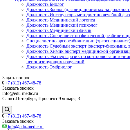
Должность Биолог
Должность Зоолог (для лиц, принятых на должность 
Должность Инструктор - методист по лечебной физ
Должность Медицинский логопед
Должность Медицинский психолог
Должность Медицинский физик
Должность Специалист по физической реабилитаци
Специалист по эргореабилитации (эргоспециалист
Должность Судебный эксперт (эксперт-биохимик, э
Должность Химик-эксперт медицинской организа
Должность Эксперт-физик по контролю за источн
неионизирующих излучений
Должность Эмбриолог
Задать вопрос
+7 (812) 467-48-78
Заказать звонок
info@edu-medic.ru
Санкт-Петербург, Проспект 9 января, 3
+7 (812) 467-48-78
Заказать звонок
info@edu-medic.ru