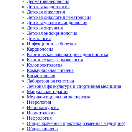
Дерматовенерология
Детская кардиология
Детская онкология
Детская онкология-гематология
Детская урология-андрология
Детская хирургия
Детская эндокринология
Диетология
Инфекционные болезни
Кардиология
Клиническая лабораторная диагностика
Клиническая фармакология
Колопроктология
Коммунальная гигиена
Косметология
Лабораторная генетика
Лечебная физкультура и спортивная медицина
Мануальная терапия
Медико-социальная экспертиза
Неврология
Нейрохирургия
Неонатология
Нефрология
Общая врачебная практика (семейная медицина)
Общая гигиена